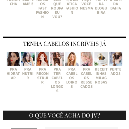
CHA
AMEI!
OS
QUE
ÁTICA
VOCÊ
DA
DA
FAST
ROUPA
FASHIO
MESMA
BLOGU
BAHIA
FASHIO
EU
N
EIRA
N
VOU?
TENHA CABELOS INCRÍVEIS JÁ
PRA
PRA
PRA
PRA
PRA
PRA
RECEIT
PENTE
HIDRAT
NUTRI
RECON
TER
CABEL
CABEL
INHAS
ADOS
AR
R
STRUI
CABEL
OS
OS
MILAG
R
OS
LOIRO
RESSE
ROSAS
LONGO
S
CADOS
S
O QUE VOCÊ ACHA DO JV?