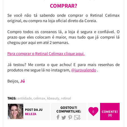
COMPRAR?
Se você não tá sabendo onde comprar o Retinal Celimax
original, eu compro na loja oficial direto da Coreia.
Compro todos os coreanos lá, a loja é segura e confiável. O
prazo que eles colocam é maior, mas tudo que já comprei lá
chegou por aqui em até 2 semanas.
Para comprar o Retinal Celimax clique aqui.
Já testou? Me conta o que achou! E para mais resenhas de
produtos me segue lá no instagram,
@jurovalendo
.
Beijos,
Jú
TAGS:
antiidade
,
celimax
,
kbeauty
,
retinal
GOSTOU?!
POST DA
JU
COMPARTILHE:
0
COMENTE!
BELEZA
(0)