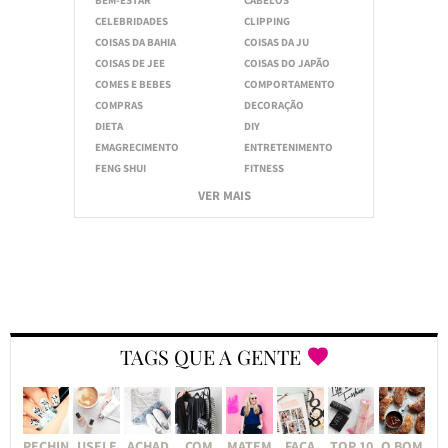
BEM-ESTAR
CABELOS
CELEBRIDADES
CLIPPING
COISAS DA BAHIA
COISAS DA JU
COISAS DE JEE
COISAS DO JAPÃO
COMES E BEBES
COMPORTAMENTO
COMPRAS
DECORAÇÃO
DIETA
DIY
EMAGRECIMENTO
ENTRETENIMENTO
FENG SHUI
FITNESS
VER MAIS
TAGS QUE A GENTE
PECHIN
USEI E
ACHAD
COM
MATEM
FAÇA
TOP 10
O BOM