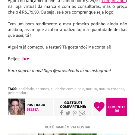
Agora no lançamento ele tá saindo por R$129,90 (
compre aqui
)
na loja virtual da marca e com as consultoras, mas o preço
cheio é R$179,90. Ou seja, se é pra comprar que seja logo!
Tem um bom rendimento e meu primeiro potinho ainda não
acabou, assim que acabar atualizo aqui a quantidade de dias
que usei, tá?
Alguém já começou a testar? Tá gostando? Me conta aí!
Beijos,
Ju♥
Bora papear mais? Siga @jurovalendo lá no instagram!
TAGS:
antiidade
,
chronos
,
cuidados com a pele
,
natura
,
natura chronos
,
pele madura
GOSTOU?!
POST DA
JU
COMPARTILHE:
41
COMENTE!
BELEZA
(0)
VOCÊ TAMBÉM VAI GOSTAR