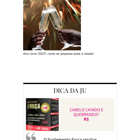
Ano novo 2023: como se preparar para a virada!
Preparando a c
DICA DA JU
CABELO CAINDO E
QUEBRANDO?
R$
O Suplemento Força resolve