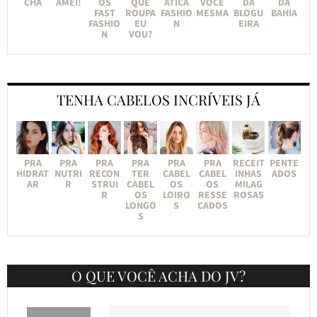
CHA
AMEI!
OS
QUE
ÁTICA
VOCÊ
DA
DA
FAST
ROUPA
FASHIO
MESMA
BLOGU
BAHIA
FASHIO
EU
N
EIRA
N
VOU?
TENHA CABELOS INCRÍVEIS JÁ
PRA
PRA
PRA
PRA
PRA
PRA
RECEIT
PENTE
HIDRAT
NUTRI
RECON
TER
CABEL
CABEL
INHAS
ADOS
AR
R
STRUI
CABEL
OS
OS
MILAG
R
OS
LOIRO
RESSE
ROSAS
LONGO
S
CADOS
S
O QUE VOCÊ ACHA DO JV?