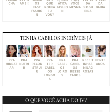
CHA
AMEI!
OS
QUE
ÁTICA
VOCÊ
DA
DA
FAST
ROUPA
FASHIO
MESMA
BLOGU
BAHIA
FASHIO
EU
N
EIRA
N
VOU?
TENHA CABELOS INCRÍVEIS JÁ
PRA
PRA
PRA
PRA
PRA
PRA
RECEIT
PENTE
HIDRAT
NUTRI
RECON
TER
CABEL
CABEL
INHAS
ADOS
AR
R
STRUI
CABEL
OS
OS
MILAG
R
OS
LOIRO
RESSE
ROSAS
LONGO
S
CADOS
S
O QUE VOCÊ ACHA DO JV?