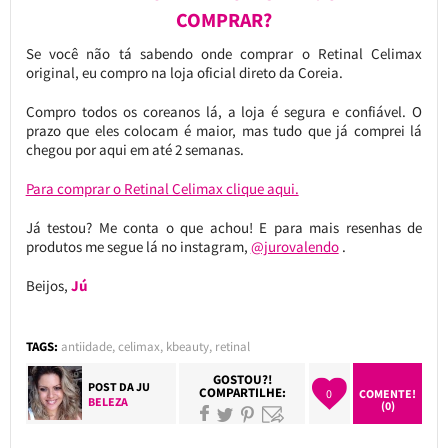
COMPRAR?
Se você não tá sabendo onde comprar o Retinal Celimax
original, eu compro na loja oficial direto da Coreia.
Compro todos os coreanos lá, a loja é segura e confiável. O
prazo que eles colocam é maior, mas tudo que já comprei lá
chegou por aqui em até 2 semanas.
Para comprar o Retinal Celimax clique aqui.
Já testou? Me conta o que achou! E para mais resenhas de
produtos me segue lá no instagram,
@jurovalendo
.
Beijos,
Jú
TAGS:
antiidade
,
celimax
,
kbeauty
,
retinal
GOSTOU?!
POST DA
JU
COMPARTILHE:
0
COMENTE!
BELEZA
(0)