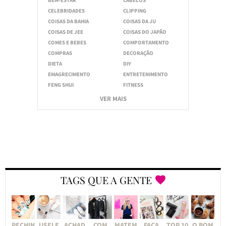
BEM-ESTAR
CABELOS
CELEBRIDADES
CLIPPING
COISAS DA BAHIA
COISAS DA JU
COISAS DE JEE
COISAS DO JAPÃO
COMES E BEBES
COMPORTAMENTO
COMPRAS
DECORAÇÃO
DIETA
DIY
EMAGRECIMENTO
ENTRETENIMENTO
FENG SHUI
FITNESS
VER MAIS
TAGS QUE A GENTE
PECHIN
USEI E
ACHAD
COM
MATEM
FAÇA
TOP 10
O BOM