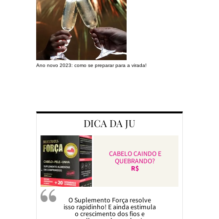
Ano novo 2023: como se preparar para a virada!
Preparando a c
DICA DA JU
CABELO CAINDO E
QUEBRANDO?
R$
O Suplemento Força resolve
isso rapidinho! E ainda estimula
o crescimento dos fios e