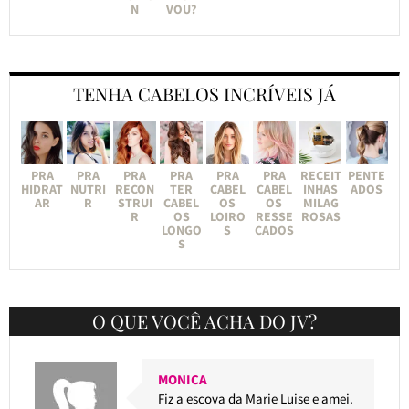
N
VOU?
TENHA CABELOS INCRÍVEIS JÁ
PRA
PRA
PRA
PRA
PRA
PRA
RECEIT
PENTE
HIDRAT
NUTRI
RECON
TER
CABEL
CABEL
INHAS
ADOS
AR
R
STRUI
CABEL
OS
OS
MILAG
R
OS
LOIRO
RESSE
ROSAS
LONGO
S
CADOS
S
O QUE VOCÊ ACHA DO JV?
MONICA
Fiz a escova da Marie Luise e amei.