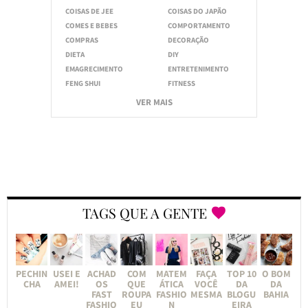
COISAS DE JEE
COISAS DO JAPÃO
COMES E BEBES
COMPORTAMENTO
COMPRAS
DECORAÇÃO
DIETA
DIY
EMAGRECIMENTO
ENTRETENIMENTO
FENG SHUI
FITNESS
VER MAIS
TAGS QUE A GENTE
PECHIN
USEI E
ACHAD
COM
MATEM
FAÇA
TOP 10
O BOM
CHA
AMEI!
OS
QUE
ÁTICA
VOCÊ
DA
DA
FAST
ROUPA
FASHIO
MESMA
BLOGU
BAHIA
FASHIO
EU
N
EIRA