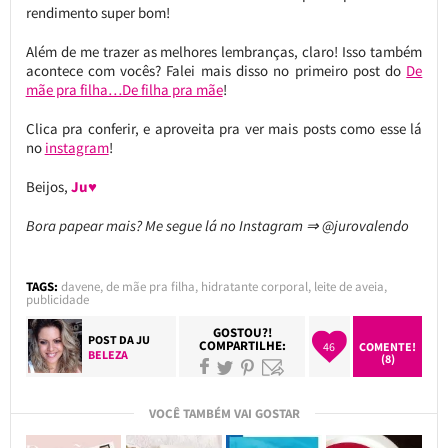
rendimento super bom!
Além de me trazer as melhores lembranças, claro! Isso também
acontece com vocês? Falei mais disso no primeiro post do
De
mãe pra filha…De filha pra mãe
!
Clica pra conferir, e aproveita pra ver mais posts como esse lá
no
instagram
!
Beijos,
Ju♥
Bora papear mais? Me segue lá no Instagram ⇒ @jurovalendo
TAGS:
davene
,
de mãe pra filha
,
hidratante corporal
,
leite de aveia
,
publicidade
GOSTOU?!
POST DA
JU
COMPARTILHE:
46
COMENTE!
BELEZA
(8)
VOCÊ TAMBÉM VAI GOSTAR