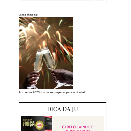
Dicas rápidas!
Ano novo 2023: como se preparar para a virada!
Preparando a cas
DICA DA JU
CABELO CAINDO E