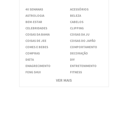
40 SEMANAS
ACESSÓRIOS
ASTROLOGIA
BELEZA
BEM-ESTAR
CABELOS
CELEBRIDADES
CLIPPING
COISAS DA BAHIA
COISAS DA JU
COISAS DE JEE
COISAS DO JAPÃO
COMES E BEBES
COMPORTAMENTO
COMPRAS
DECORAÇÃO
DIETA
DIY
EMAGRECIMENTO
ENTRETENIMENTO
FENG SHUI
FITNESS
VER MAIS