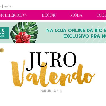
s
english
MULHER DE 30
DECOR
MODA
DIE