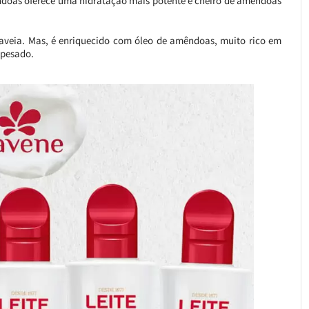
êndoas oferece uma hidratação mais potente e cheiro de amêndoas
 aveia. Mas, é enriquecido com óleo de amêndoas, muito rico em
 pesado.