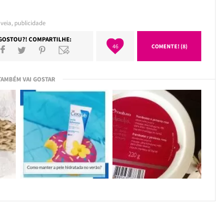
aveia
,
publicidade
GOSTOU?! COMPARTILHE:
46
COMENTE! (8)
TAMBÉM VAI GOSTAR