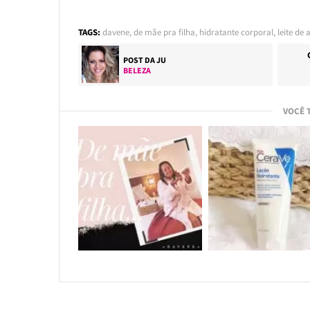
TAGS:
davene
,
de mãe pra filha
,
hidratante corporal
,
leite de 
POST DA
JU
BELEZA
VOCÊ 