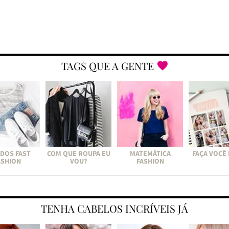
TAGS QUE A GENTE
DOS FAST
COM QUE ROUPA EU
MATEMÁTICA
FAÇA VOCÊ
ASHION
VOU?
FASHION
TENHA CABELOS INCRÍVEIS JÁ