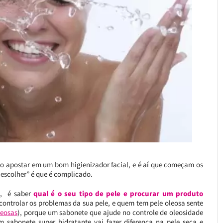
iso apostar em um bom higienizador facial, e é aí que começam os
escolher” é que é complicado.
te, é saber
qual é o seu tipo de pele e procurar um produto
a controlar os problemas da sua pele, e quem tem pele oleosa sente
leosas
), porque um sabonete que ajude no controle de oleosidade
sabonete super hidratante vai fazer diferença na pele seca e