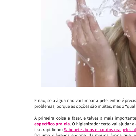
E não, só a água não vai limpar a pele, então é prec
problemas, porque as opções são muitas, mas o “qual 
A primeira coisa a fazer, e talvez a mais importan
específico pra ela
. O higienizador certo vai ajudar 
isso rapidinho (
Sabonetes bons e baratos pra peles o
faz uma diferença enorme, da mesma forma que um 