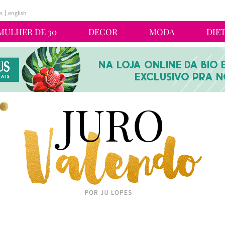
s
english
MULHER DE 30
DECOR
MODA
DIE