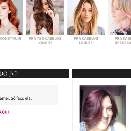
ECONSTRUIR
PRA TER CABELOS
PRA CABELOS
PRA CAB
LONGOS
LOIROS
RESSEC
DO JV?
 amei. Só faço ela.
AQUI