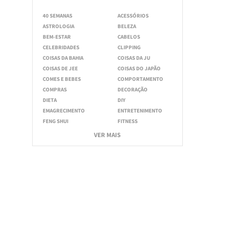
40 SEMANAS
ACESSÓRIOS
ASTROLOGIA
BELEZA
BEM-ESTAR
CABELOS
CELEBRIDADES
CLIPPING
COISAS DA BAHIA
COISAS DA JU
COISAS DE JEE
COISAS DO JAPÃO
COMES E BEBES
COMPORTAMENTO
COMPRAS
DECORAÇÃO
DIETA
DIY
EMAGRECIMENTO
ENTRETENIMENTO
FENG SHUI
FITNESS
VER MAIS