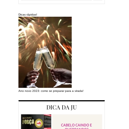
Dicas rápidas!
Ano novo 2023: como se preparar para a virada!
Preparando a cas
DICA DA JU
CABELO CAINDO E