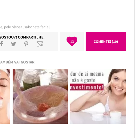
le
,
pele oleosa
,
sabonete facial
GOSTOU?! COMPARTILHE:
13
COMENTE! (10)
TAMBÉM VAI GOSTAR