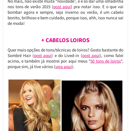
No mais, não existe muita “novidade”, e é só dar uma olhadinha
nos tons de verão 2015 (
post aqui
) pra notar isso. E o que vai
bombar agora e sempre, seja inverno ou verão, é um cabelo
bonito, brilhoso e bem cuidado, porque isso, ahh, isso nunca sai
de moda!
+ CABELOS LOIROS
Quer mais opções de tons/técnicas de loiros? Gosto bastante do
Sombré Hair (
post aqui
) e do Lived-in (
post aqui
), como falei
acima, e também já mostrei por aqui meus “
50 tons de loiros
“,
porque sim, já tive vários (
veja aqui
).