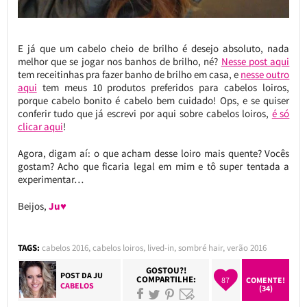
E já que um cabelo cheio de brilho é desejo absoluto, nada
melhor que se jogar nos banhos de brilho, né?
Nesse post aqui
tem receitinhas pra fazer banho de brilho em casa, e
nesse outro
aqui
tem meus 10 produtos preferidos para cabelos loiros,
porque cabelo bonito é cabelo bem cuidado! Ops, e se quiser
conferir tudo que já escrevi por aqui sobre cabelos loiros,
é só
clicar aqui
!
Agora, digam aí: o que acham desse loiro mais quente? Vocês
gostam? Acho que ficaria legal em mim e tô super tentada a
experimentar…
Beijos,
Ju♥
TAGS:
cabelos 2016
,
cabelos loiros
,
lived-in
,
sombré hair
,
verão 2016
GOSTOU?!
POST DA
JU
COMPARTILHE:
87
COMENTE!
CABELOS
(34)