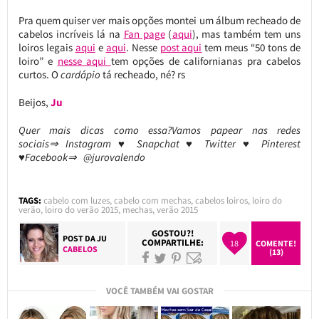
Pra quem quiser ver mais opções montei um álbum recheado de
cabelos incríveis lá na
Fan page
(
aqui
), mas também tem uns
loiros legais
aqui
e
aqui
. Nesse
post aqui
tem meus “50 tons de
loiro” e
nesse aqui
tem opções de californianas pra cabelos
curtos. O
cardápio
tá recheado, né? rs
Beijos,
Ju
Quer mais dicas como essa?Vamos papear nas redes
sociais⇒ Instagram ♥ Snapchat ♥ Twitter ♥ Pinterest
♥Facebook⇒ @jurovalendo
TAGS:
cabelo com luzes
,
cabelo com mechas
,
cabelos loiros
,
loiro do
verão
,
loiro do verão 2015
,
mechas
,
verão 2015
GOSTOU?!
POST DA
JU
COMPARTILHE:
18
COMENTE!
CABELOS
(13)
VOCÊ TAMBÉM VAI GOSTAR