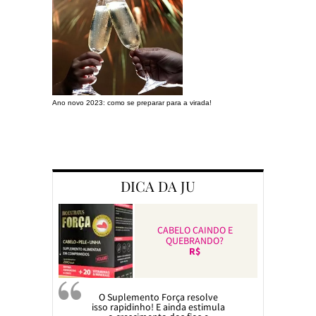
Ano novo 2023: como se preparar para a virada!
Preparando a c
DICA DA JU
CABELO CAINDO E
QUEBRANDO?
R$
O Suplemento Força resolve
isso rapidinho! E ainda estimula