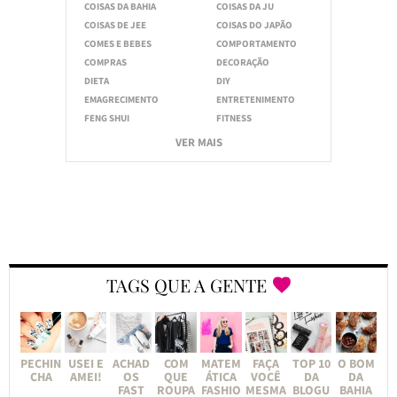
COISAS DA BAHIA
COISAS DA JU
COISAS DE JEE
COISAS DO JAPÃO
COMES E BEBES
COMPORTAMENTO
COMPRAS
DECORAÇÃO
DIETA
DIY
EMAGRECIMENTO
ENTRETENIMENTO
FENG SHUI
FITNESS
VER MAIS
TAGS QUE A GENTE
PECHIN
USEI E
ACHAD
COM
MATEM
FAÇA
TOP 10
O BOM
CHA
AMEI!
OS
QUE
ÁTICA
VOCÊ
DA
DA
FAST
ROUPA
FASHIO
MESMA
BLOGU
BAHIA