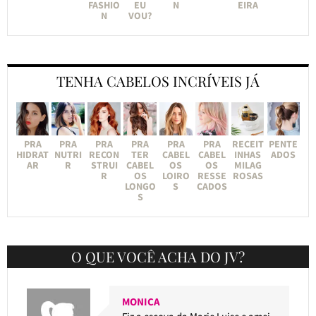
FASHIO
EU
N
EIRA
N
VOU?
TENHA CABELOS INCRÍVEIS JÁ
PRA
PRA
PRA
PRA
PRA
PRA
RECEIT
PENTE
HIDRAT
NUTRI
RECON
TER
CABEL
CABEL
INHAS
ADOS
AR
R
STRUI
CABEL
OS
OS
MILAG
R
OS
LOIRO
RESSE
ROSAS
LONGO
S
CADOS
S
O QUE VOCÊ ACHA DO JV?
MONICA