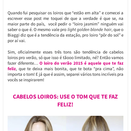
Quando fui pesquisar os loiros que “estão em alta” e comecei a
escrever esse post me toquei de que a verdade é que se, na
maior parte do país, você pedir o “loiro jasmim” ninguém vai
saber o que é. O mesmo vale pro
light golden blonde hair
, que o
Biaggi diz que é a tendência da estação, pro loiro “pôr do sol” e
por aí vai.
Sim, oficialmente esses três tons são tendência de cabelos
loiros pro verão, só que isso é tãooo limitado, né? Então vamos
fazer diferente…
O loiro do verão 2015 é aquele que te faz
feliz
, que te deixa mais bonita, que te bota “pra cima”, não
importa o tom! E já que é assim, separei vários tons incríveis pra
vocês se inspirarem!
CABELOS LOIROS: USE O TOM QUE TE FAZ
FELIZ!