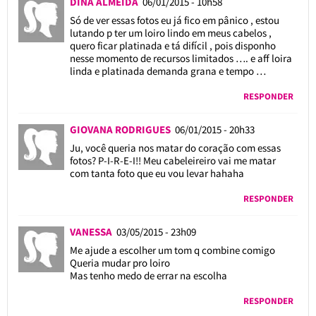
DINA ALMEIDA
06/01/2015 - 10h58
Só de ver essas fotos eu já fico em pânico , estou
lutando p ter um loiro lindo em meus cabelos ,
quero ficar platinada e tá difícil , pois disponho
nesse momento de recursos limitados …. e aff loira
linda e platinada demanda grana e tempo …
RESPONDER
GIOVANA RODRIGUES
06/01/2015 - 20h33
Ju, você queria nos matar do coração com essas
fotos? P-I-R-E-I!! Meu cabeleireiro vai me matar
com tanta foto que eu vou levar hahaha
RESPONDER
VANESSA
03/05/2015 - 23h09
Me ajude a escolher um tom q combine comigo
Queria mudar pro loiro
Mas tenho medo de errar na escolha
RESPONDER