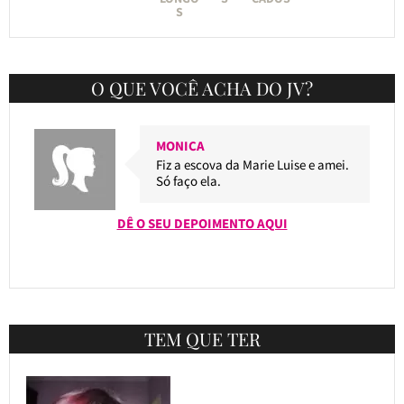
S
O QUE VOCÊ ACHA DO JV?
MONICA
Fiz a escova da Marie Luise e amei.
Só faço ela.
DÊ O SEU DEPOIMENTO AQUI
TEM QUE TER