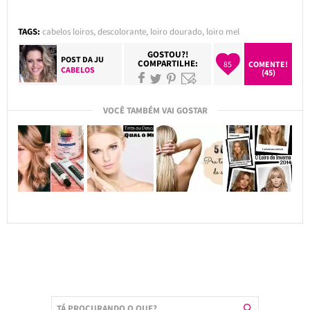
TAGS:
cabelos loiros
,
descolorante
,
loiro dourado
,
loiro mel
GOSTOU?!
POST DA
JU
COMPARTILHE:
85
COMENTE!
CABELOS
(45)
VOCÊ TAMBÉM VAI GOSTAR