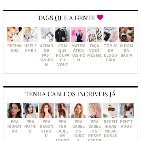
TAGS QUE A GENTE
PECHIN
USEI E
ACHAD
COM
MATEM
FAÇA
TOP 10
O BOM
CHA
AMEI!
OS
QUE
ÁTICA
VOCÊ
DA
DA
FAST
ROUPA
FASHIO
MESMA
BLOGU
BAHIA
FASHIO
EU
N
EIRA
N
VOU?
TENHA CABELOS INCRÍVEIS JÁ
PRA
PRA
PRA
PRA
PRA
PRA
RECEIT
PENTE
HIDRAT
NUTRI
RECON
TER
CABEL
CABEL
INHAS
ADOS
AR
R
STRUI
CABEL
OS
OS
MILAG
R
OS
LOIRO
RESSE
ROSAS
LONGO
S
CADOS