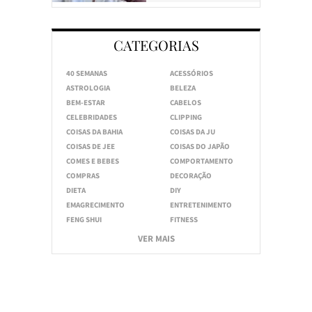
CATEGORIAS
40 SEMANAS
ACESSÓRIOS
ASTROLOGIA
BELEZA
BEM-ESTAR
CABELOS
CELEBRIDADES
CLIPPING
COISAS DA BAHIA
COISAS DA JU
COISAS DE JEE
COISAS DO JAPÃO
COMES E BEBES
COMPORTAMENTO
COMPRAS
DECORAÇÃO
DIETA
DIY
EMAGRECIMENTO
ENTRETENIMENTO
FENG SHUI
FITNESS
VER MAIS