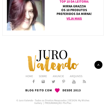
TOP 10 DA LEITORA:
MIRNA GRAZZIA
OS 10 PRODUTOS
PREFERIDOS DA MIRNA!
VEJA MAIS
HOME
SOBRE
ANUNCIE
ARQUIVOS
BLOG FEITO COM
DESDE 2013
© Juro Valendo - Todos os Direitos Reservados | DESIGN:
My Wishes
Gallery
| PROGRAMAÇÃO:
PlicPlac