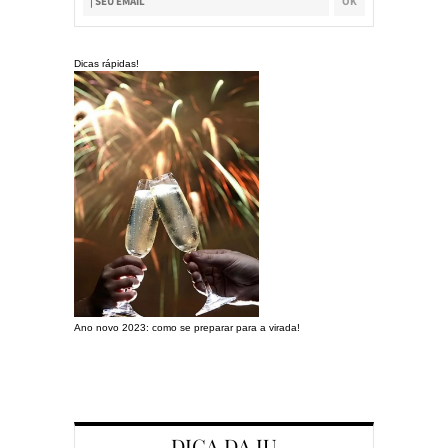
Dicas rápidas!
Ano novo 2023: como se preparar para a virada!
Preparando a c
DICA DA JU