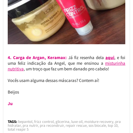
4. Carga de Argan, Keramax:
Já fiz resenha dela
aqui
, e foi
uma feliz indicação da Angel, que me ensinou a
misturinha
nutritiva
, um troço que faz um bem danado pro cabelo!
Vocês usam alguma dessas máscaras? Contem aí!
Beijos
Ju
TAGS:
bepantol
,
frizz control
,
glicerina
,
luxe oil
,
moisture recovery
,
pra
hidratar
,
pra nutrir
,
pra reconstruir
,
repair rescue
,
sos biocale
,
top 10
,
total reapir 5