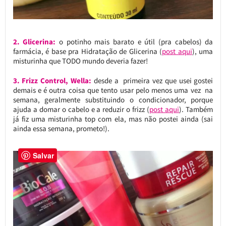
2. Glicerina:
o potinho mais barato e útil (pra cabelos) da
farmácia, é base pra Hidratação de Glicerina (
post aqui
), uma
misturinha que TODO mundo deveria fazer!
3. Frizz Control, Wella:
desde a primeira vez que usei gostei
demais e é outra coisa que tento usar pelo menos uma vez na
semana, geralmente substituindo o condicionador, porque
ajuda a domar o cabelo e a reduzir o frizz (
post aqui
). Também
já fiz uma misturinha top com ela, mas não postei ainda (sai
ainda essa semana, prometo!).
Salvar