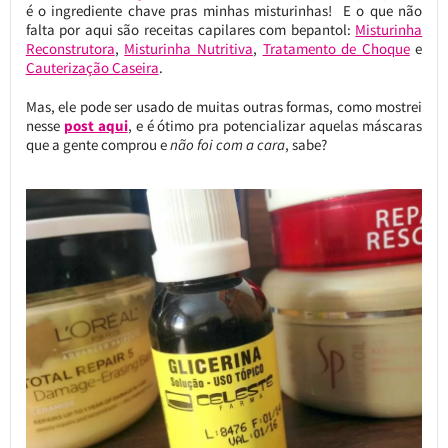
é o ingrediente chave pras minhas misturinhas! E o que não
falta por aqui são receitas capilares com bepantol:
Misturinha
Reconstrutora
,
Misturinha Nutritiva
,
Tratamento de Choque
e
Cauterização Caseira
.
Mas, ele pode ser usado de muitas outras formas, como mostrei
nesse
post aqui
, e é ótimo pra potencializar aquelas máscaras
que a gente comprou e
não foi com a cara
, sabe?