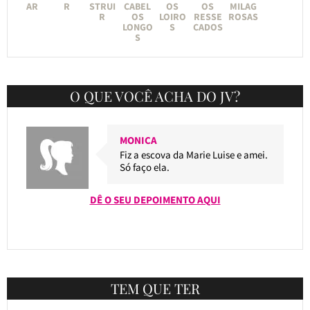
AR
R
STRUI
CABEL
OS
OS
MILAG
R
OS
LOIRO
RESSE
ROSAS
LONGO
S
CADOS
S
O QUE VOCÊ ACHA DO JV?
MONICA
Fiz a escova da Marie Luise e amei.
Só faço ela.
DÊ O SEU DEPOIMENTO AQUI
TEM QUE TER