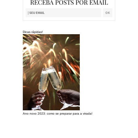
RECEBA POSTS POR EMAIL
Dicas rápidas!
Ano novo 2023: como se preparar para a virada!
Preparando a c