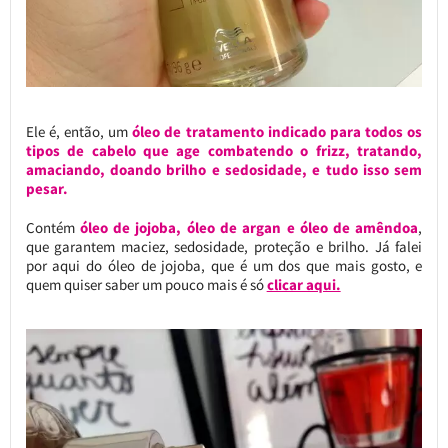
Ele é, então, um
óleo de tratamento indicado para todos os
tipos de cabelo que age combatendo o frizz, tratando,
amaciando, doando brilho e sedosidade, e tudo isso sem
pesar.
Contém
óleo de jojoba, óleo de argan e óleo de amêndoa
,
que garantem maciez, sedosidade, proteção e brilho. Já falei
por aqui do óleo de jojoba, que é um dos que mais gosto, e
quem quiser saber um pouco mais é só
clicar aqui.