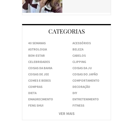
CATEGORIAS
40 SEMANAS
ACESSÓRIOS
ASTROLOGIA
BELEZA
BEM-ESTAR
CABELOS
CELEBRIDADES
CLIPPING
COISAS DA BAHIA
COISAS DA JU
COISAS DE JEE
COISAS DO JAPÃO
COMES E BEBES
COMPORTAMENTO
COMPRAS
DECORAÇÃO
DIETA
DIY
EMAGRECIMENTO
ENTRETENIMENTO
FENG SHUI
FITNESS
VER MAIS