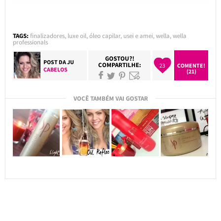
TAGS:
finalizadores
,
luxe oil
,
óleo capilar
,
usei e amei
,
wella
,
wella
professionals
GOSTOU?!
POST DA
JU
COMPARTILHE:
23
COMENTE!
CABELOS
(21)
VOCÊ TAMBÉM VAI GOSTAR