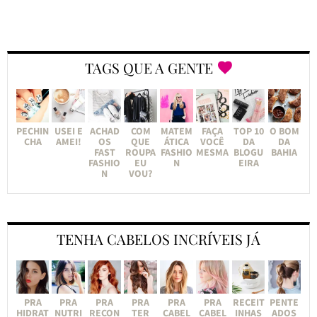
TAGS QUE A GENTE
PECHIN
USEI E
ACHAD
COM
MATEM
FAÇA
TOP 10
O BOM
CHA
AMEI!
OS
QUE
ÁTICA
VOCÊ
DA
DA
FAST
ROUPA
FASHIO
MESMA
BLOGU
BAHIA
FASHIO
EU
N
EIRA
N
VOU?
TENHA CABELOS INCRÍVEIS JÁ
PRA
PRA
PRA
PRA
PRA
PRA
RECEIT
PENTE
HIDRAT
NUTRI
RECON
TER
CABEL
CABEL
INHAS
ADOS