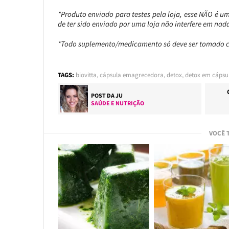
*Produto enviado para testes pela loja, esse NÃO é u
de ter sido enviado por uma loja não interfere em nad
*Todo suplemento/medicamento só deve ser tomado 
TAGS:
biovitta
,
cápsula emagrecedora
,
detox
,
detox em cápsu
POST DA
JU
SAÚDE E NUTRIÇÃO
VOCÊ 