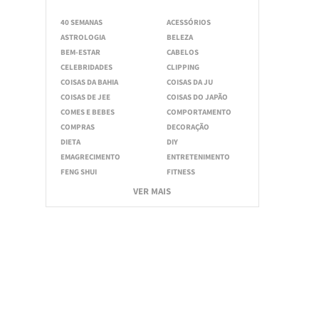
40 SEMANAS
ACESSÓRIOS
ASTROLOGIA
BELEZA
BEM-ESTAR
CABELOS
CELEBRIDADES
CLIPPING
COISAS DA BAHIA
COISAS DA JU
COISAS DE JEE
COISAS DO JAPÃO
COMES E BEBES
COMPORTAMENTO
COMPRAS
DECORAÇÃO
DIETA
DIY
EMAGRECIMENTO
ENTRETENIMENTO
FENG SHUI
FITNESS
VER MAIS