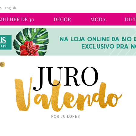
s
english
MULHER DE 30
DECOR
MODA
DIE