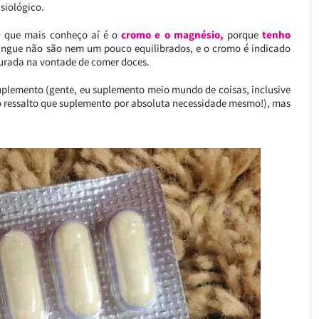
siológico.
O que mais conheço aí é o
cromo e o magnésio,
porque
tenho
angue não são nem um pouco equilibrados, e o cromo é indicado
gurada na vontade de comer doces.
suplemento (gente, eu suplemento meio mundo de coisas, inclusive
Só ressalto que suplemento por absoluta necessidade mesmo!), mas