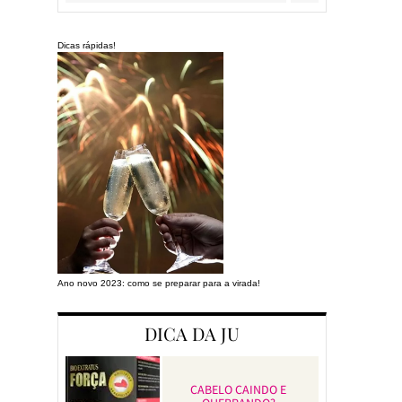
Dicas rápidas!
Ano novo 2023: como se preparar para a virada!
Preparando a cas
DICA DA JU
CABELO CAINDO E