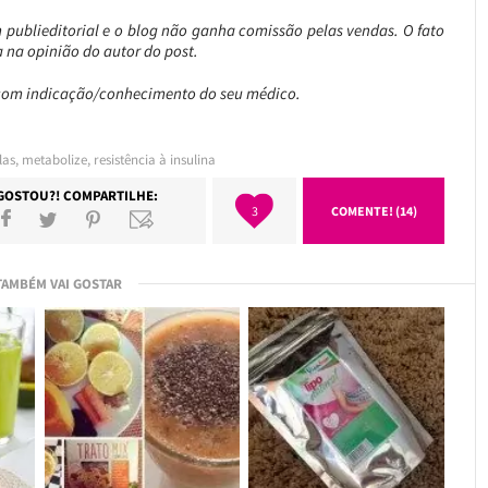
m publieditorial e o blog não ganha comissão pelas vendas. O fato
a na opinião do autor do post.
com indicação/conhecimento do seu médico.
las
,
metabolize
,
resistência à insulina
GOSTOU?! COMPARTILHE:
3
COMENTE! (14)
TAMBÉM VAI GOSTAR