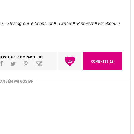
ais ⇒ Instagram ♥ Snapchat ♥ Twitter ♥ Pinterest ♥Facebook⇒
GOSTOU?! COMPARTILHE:
119
COMENTE! (18)
TAMBÉM VAI GOSTAR