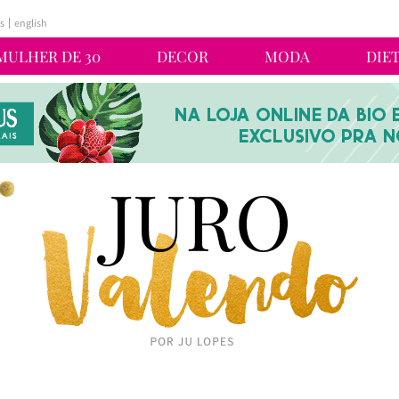
s
english
MULHER DE 30
DECOR
MODA
DIE