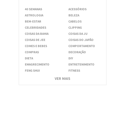
40 SEMANAS
ACESSÓRIOS
ASTROLOGIA
BELEZA
BEM-ESTAR
CABELOS
CELEBRIDADES
CLIPPING
COISAS DA BAHIA
COISAS DA JU
COISAS DE JEE
COISAS DO JAPÃO
COMES E BEBES
COMPORTAMENTO
COMPRAS
DECORAÇÃO
DIETA
DIY
EMAGRECIMENTO
ENTRETENIMENTO
FENG SHUI
FITNESS
VER MAIS