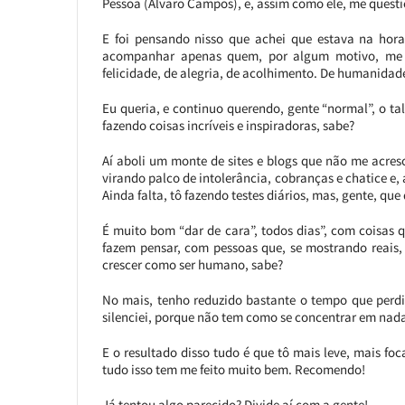
Pessoa (Álvaro Campos), e, assim como ele, me questi
E foi pensando nisso que achei que estava na hora 
acompanhar apenas quem, por algum motivo, me 
felicidade, de alegria, de acolhimento. De humanidad
Eu queria, e continuo querendo, gente “normal”, o ta
fazendo coisas incríveis e inspiradoras, sabe?
Aí aboli um monte de sites e blogs que não me acre
virando palco de intolerância, cobranças e chatice e,
Ainda falta, tô fazendo testes diários, mas, gente, que 
É muito bom “dar de cara”, todos dias”, com coisas 
fazem pensar, com pessoas que, se mostrando reais
crescer como ser humano, sabe?
No mais, tenho reduzido bastante o tempo que perdi
silenciei, porque não tem como se concentrar em nada
E o resultado disso tudo é que tô mais leve, mais f
tudo isso tem me feito muito bem. Recomendo!
Já tentou algo parecido? Divide aí com a gente!