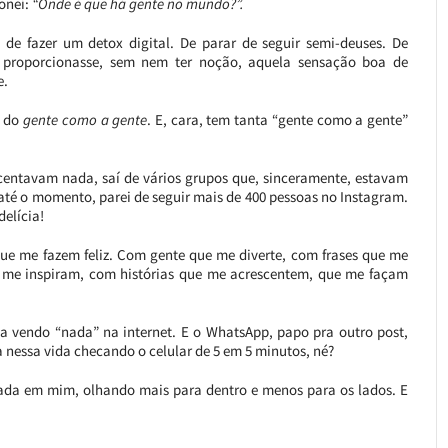
onei:
“Onde é que há gente no mundo?”.
de fazer um detox digital. De parar de seguir semi-deuses. De
proporcionasse, sem nem ter noção, aquela sensação boa de
e.
l do
gente como a gente
. E, cara, tem tanta “gente como a gente”
scentavam nada, saí de vários grupos que, sinceramente, estavam
 até o momento, parei de seguir mais de 400 pessoas no Instagram.
delícia!
que me fazem feliz. Com gente que me diverte, com frases que me
, me inspiram, com histórias que me acrescentem, que me façam
a vendo “nada” na internet. E o WhatsApp, papo pra outro post,
 nessa vida checando o celular de 5 em 5 minutos, né?
ocada em mim, olhando mais para dentro e menos para os lados. E