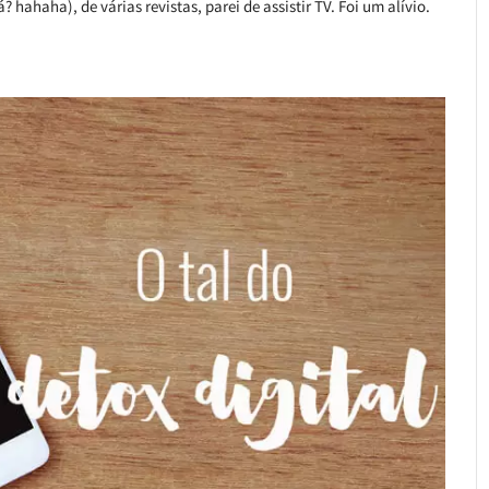
 hahaha), de várias revistas, parei de assistir TV. Foi um alívio.