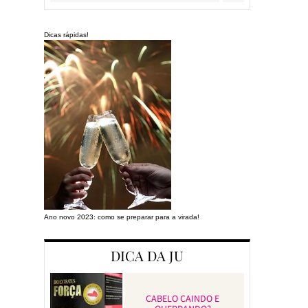
Dicas rápidas!
Ano novo 2023: como se preparar para a virada!
Preparando a cas
DICA DA JU
CABELO CAINDO E