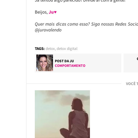
Beijos,
Ju♥
Quer mais dicas como essa?
Siga nossas Redes Soci
@jurovalendo
TAGS:
detox
,
detox digital
POST DA
JU
COMPORTAMENTO
VOCÊ 