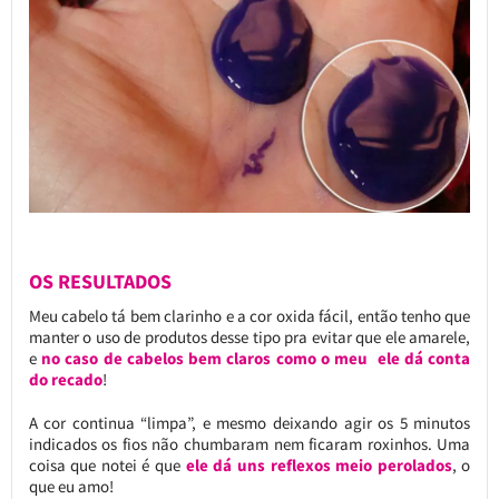
OS RESULTADOS
Meu cabelo tá bem clarinho e a cor oxida fácil, então tenho que
manter o uso de produtos desse tipo pra evitar que ele amarele,
e
no caso de cabelos bem claros como o meu ele dá conta
do recado
!
A cor continua “limpa”, e mesmo deixando agir os 5 minutos
indicados os fios não chumbaram nem ficaram roxinhos. Uma
coisa que notei é que
ele dá uns reflexos meio perolados
, o
que eu amo!