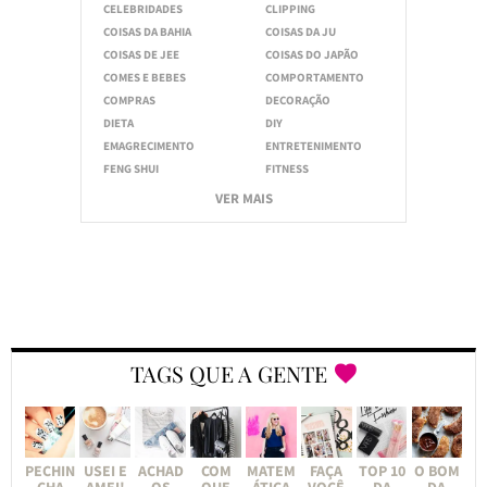
CELEBRIDADES
CLIPPING
COISAS DA BAHIA
COISAS DA JU
COISAS DE JEE
COISAS DO JAPÃO
COMES E BEBES
COMPORTAMENTO
COMPRAS
DECORAÇÃO
DIETA
DIY
EMAGRECIMENTO
ENTRETENIMENTO
FENG SHUI
FITNESS
VER MAIS
TAGS QUE A GENTE
PECHIN
USEI E
ACHAD
COM
MATEM
FAÇA
TOP 10
O BOM
CHA
AMEI!
OS
QUE
ÁTICA
VOCÊ
DA
DA