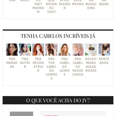
FAST
ROUPA
FASHIO
MESMA
BLOGU
BAHIA
FASHIO
EU
N
EIRA
N
VOU?
TENHA CABELOS INCRÍVEIS JÁ
PRA
PRA
PRA
PRA
PRA
PRA
RECEIT
PENTE
HIDRAT
NUTRI
RECON
TER
CABEL
CABEL
INHAS
ADOS
AR
R
STRUI
CABEL
OS
OS
MILAG
R
OS
LOIRO
RESSE
ROSAS
LONGO
S
CADOS
S
O QUE VOCÊ ACHA DO JV?