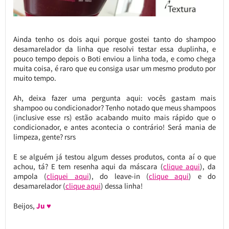
Ainda tenho os dois aqui porque gostei tanto do shampoo
desamarelador da linha que resolvi testar essa duplinha, e
pouco tempo depois o Boti enviou a linha toda, e como chega
muita coisa, é raro que eu consiga usar um mesmo produto por
muito tempo.
Ah, deixa fazer uma pergunta aqui: vocês gastam mais
shampoo ou condicionador? Tenho notado que meus shampoos
(inclusive esse rs) estão acabando muito mais rápido que o
condicionador, e antes acontecia o contrário! Será mania de
limpeza, gente? rsrs
E se alguém já testou algum desses produtos, conta aí o que
achou, tá? E tem resenha aqui da máscara (
clique aqui
), da
ampola (
cliquei aqui
), do leave-in (
clique aqui
) e do
desamarelador (
clique aqui
) dessa linha!
Beijos,
Ju ♥