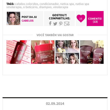
TAGS:
cabelos coloridos
,
condicionador
,
nativa spa
,
nativa spa
vinoterapia
,
o boticário
,
shampoo
,
vinoterapia
GOSTOU?!
POST DA
JU
COMPARTILHE:
16
COMENTE!
CABELOS
(13)
VOCÊ TAMBÉM VAI GOSTAR
02.09.2014