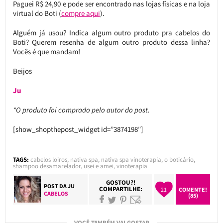
Paguei R$ 24,90 e pode ser encontrado nas lojas físicas e na loja
virtual do Boti (
compre aqui
).
Alguém já usou? Indica algum outro produto pra cabelos do
Boti? Querem resenha de algum outro produto dessa linha?
Vocês é que mandam!
Beijos
Ju
*O produto foi comprado pelo autor do post.
[show_shopthepost_widget id=”3874198″]
TAGS:
cabelos loiros
,
nativa spa
,
nativa spa vinoterapia
,
o boticário
,
shampoo desamarelador
,
usei e amei
,
vinoterapia
GOSTOU?!
POST DA
JU
COMPARTILHE:
21
COMENTE!
CABELOS
(85)
VOCÊ TAMBÉM VAI GOSTAR