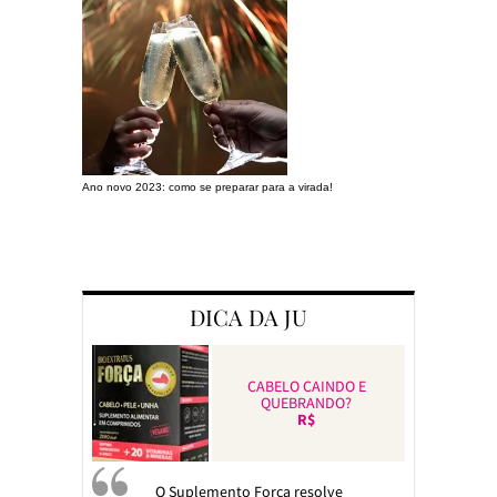
Ano novo 2023: como se preparar para a virada!
Preparando a c
DICA DA JU
CABELO CAINDO E
QUEBRANDO?
R$
O Suplemento Força resolve