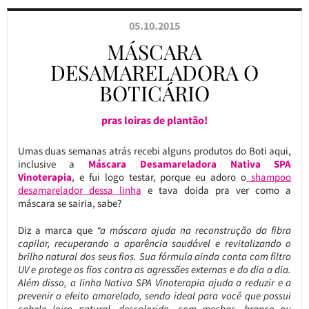
05.10.2015
MÁSCARA
DESAMARELADORA O
BOTICÁRIO
pras loiras de plantão!
Umas duas semanas atrás recebi alguns produtos do Boti aqui,
inclusive a
Máscara Desamareladora Nativa SPA
Vinoterapia
, e fui logo testar, porque eu adoro o
shampoo
desamarelador dessa linha
e tava doida pra ver como a
máscara se sairia, sabe?
Diz a marca que
“a máscara ajuda na reconstrução da fibra
capilar, recuperando a aparência saudável e revitalizando o
brilho natural dos seus fios. Sua fórmula ainda conta com filtro
UV e protege os fios contra as agressões externas e do dia a dia.
Além disso, a linha Nativa SPA Vinoterapia ajuda a reduzir e a
prevenir o efeito amarelado, sendo ideal para você que possui
cabelo loiro natural, descolorido, com mechas, branco ou