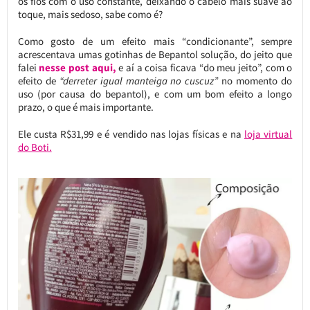
os fios com o uso constante, deixando o cabelo mais suave ao
toque, mais sedoso, sabe como é?
Como gosto de um efeito mais “condicionante”, sempre
acrescentava umas gotinhas de Bepantol solução, do jeito que
falei
nesse post aqui,
e aí a coisa ficava “do meu jeito”, com o
efeito de
“derreter igual manteiga no cuscuz”
no momento do
uso (por causa do bepantol), e com um bom efeito a longo
prazo, o que é mais importante.
Ele custa R$31,99 e é vendido nas lojas físicas e na
loja virtual
do Boti.