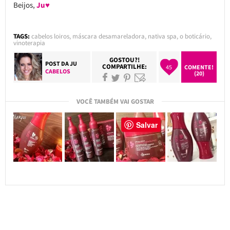
Beijos,
Ju♥
TAGS:
cabelos loiros
,
máscara desamareladora
,
nativa spa
,
o boticário
,
vinoterapia
GOSTOU?!
POST DA
JU
COMPARTILHE:
45
COMENTE!
CABELOS
(20)
VOCÊ TAMBÉM VAI GOSTAR
Salvar