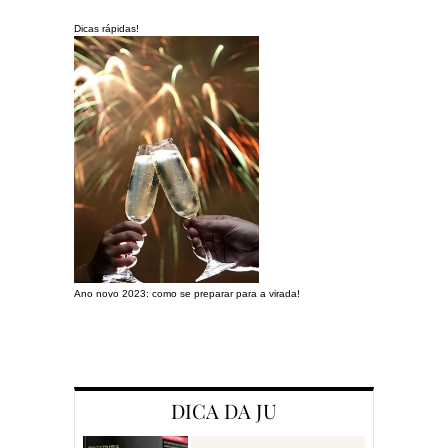
Dicas rápidas!
Ano novo 2023: como se preparar para a virada!
Preparando a c
DICA DA JU