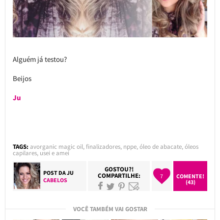
Alguém já testou?
Beijos
Ju
TAGS:
avorganic magic oil
,
finalizadores
,
nppe
,
óleo de abacate
,
óleos
capilares
,
usei e amei
GOSTOU?!
POST DA
JU
COMPARTILHE:
7
COMENTE!
CABELOS
(43)
VOCÊ TAMBÉM VAI GOSTAR