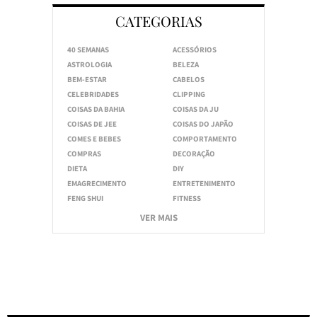
CATEGORIAS
40 SEMANAS
ACESSÓRIOS
ASTROLOGIA
BELEZA
BEM-ESTAR
CABELOS
CELEBRIDADES
CLIPPING
COISAS DA BAHIA
COISAS DA JU
COISAS DE JEE
COISAS DO JAPÃO
COMES E BEBES
COMPORTAMENTO
COMPRAS
DECORAÇÃO
DIETA
DIY
EMAGRECIMENTO
ENTRETENIMENTO
FENG SHUI
FITNESS
VER MAIS