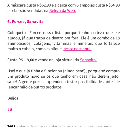
A máscara custa R$62,90 e a caixa com 6 ampolas custa R$64,90
, e elas são vendidas na
Beleza da Web.
6. Forcee, Sanavita
Coloquei o Forcee nessa lista porque tenho certeza que ele
ajudou, já que tratou de dentro pra fora. Ele é um combo de 18
aminoácidos, colágeno, vitaminas e minerais que fortalece
muito o cabelo, como expliquei
nesse post aqui.
Custa R$119,00 e vende na loja virtual da
Sanavita.
Usei o que já tinha e funcionou (ainda bem!), porque só compro
um produto novo se os que tenho em casa não derem jeito,
sabe? A gente precisa aprender a testar possibilidades antes de
lançar mão de outros produtos!
Beijos
Ju
TAGS:
cabelos danificados
,
cabelos loiros
,
clairol
,
forcee
,
nppe
,
nuxe
,