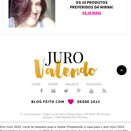
OS 10 PRODUTOS
PREFERIDOS DA MIRNA!
VEJA MAIS
HOME
SOBRE
ANUNCIE
ARQUIVOS
BLOG FEITO COM
DESDE 2013
© Juro Valendo - Todos os Direitos Reservados | DESIGN:
My Wishes
Gallery
| PROGRAMAÇÃO:
PlicPlac
Ano novo 2023: como se preparar para a virada!
Preparando a casa para o ano novo 2023
Superstições de ano novo: um 2023 de muita sorte!
Ceia de ano novo pra ter muita sorte!
Não