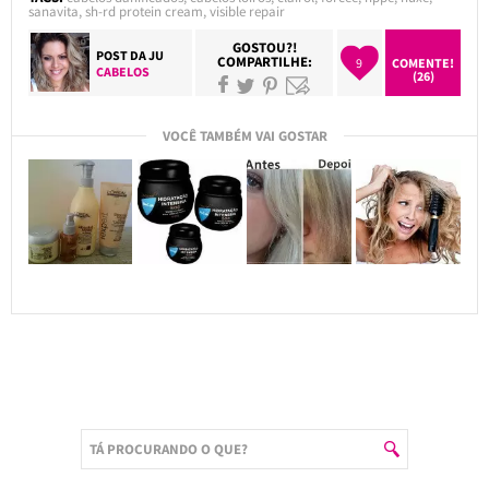
sanavita
,
sh-rd protein cream
,
visible repair
GOSTOU?!
POST DA
JU
COMPARTILHE:
9
COMENTE!
CABELOS
(26)
VOCÊ TAMBÉM VAI GOSTAR