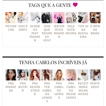
TAGS QUE A GENTE
PECHIN
USEI E
ACHAD
COM
MATEM
FAÇA
TOP 10
O BOM
CHA
AMEI!
OS
QUE
ÁTICA
VOCÊ
DA
DA
FAST
ROUPA
FASHIO
MESMA
BLOGU
BAHIA
FASHIO
EU
N
EIRA
N
VOU?
TENHA CABELOS INCRÍVEIS JÁ
PRA
PRA
PRA
PRA
PRA
PRA
RECEIT
PENTE
HIDRAT
NUTRI
RECON
TER
CABEL
CABEL
INHAS
ADOS
AR
R
STRUI
CABEL
OS
OS
MILAG
R
OS
LOIRO
RESSE
ROSAS
LONGO
S
CADOS
S