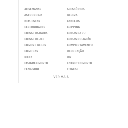
40 SEMANAS
ACESSÓRIOS
ASTROLOGIA
BELEZA
BEM-ESTAR
CABELOS
CELEBRIDADES
CLIPPING
COISAS DA BAHIA
COISAS DA JU
COISAS DE JEE
COISAS DO JAPÃO
COMES E BEBES
COMPORTAMENTO
COMPRAS
DECORAÇÃO
DIETA
DIY
EMAGRECIMENTO
ENTRETENIMENTO
FENG SHUI
FITNESS
VER MAIS