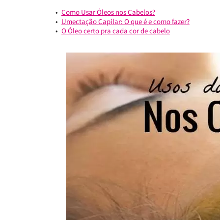
Como Usar Óleos nos Cabelos?
Umectação Capilar: O que é e como fazer?
O Óleo certo pra cada cor de cabelo