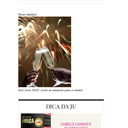
Dicas rápidas!
Ano novo 2023: como se preparar para a virada!
Preparando a cas
DICA DA JU
CABELO CAINDO E