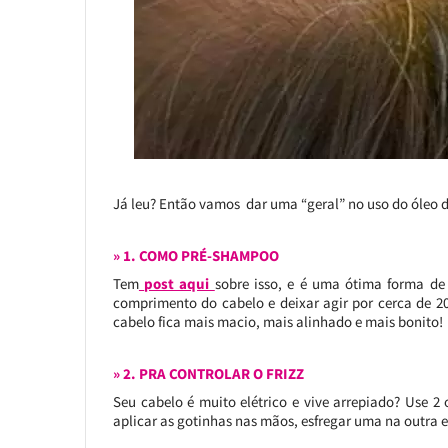
Já leu? Então vamos dar uma “geral” no uso do óleo d
» 1. COMO PRÉ-SHAMPOO
Tem
post aqui
sobre isso, e é uma ótima forma de 
comprimento do cabelo e deixar agir por cerca de 2
cabelo fica mais macio, mais alinhado e mais bonito!
» 2. PRA CONTROLAR O FRIZZ
Seu cabelo é muito elétrico e vive arrepiado? Use 2 
aplicar as gotinhas nas mãos, esfregar uma na outra e