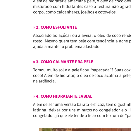
Além de hidratar e amaciar a pele, o óleo de coco of
misturado com hidratantes caso a textura não agrad
corpo, como calcanhares, joelhos e cotovelos.
» 2. COMO ESFOLIANTE
Associado ao açúcar ou a aveia, o óleo de coco ren
rosto! Mesmo quem tem pele com tendência a acne po
ajuda a manter o problema afastado.
» 3. COMO CALMANTE PRA PELE
Tomou muito sol e a pele ficou “sapecada”? Suas co
coco! Além de hidratar, o óleo de coco acalma a pele
na ardência.
» 4. COMO HIDRATANTE LABIAL
Além de ser uma versão barata e eficaz, tem o gosti
latinha, deixar por uns minutos no congelador e o l
congelador, já que ele tende a ficar com textura de “pa