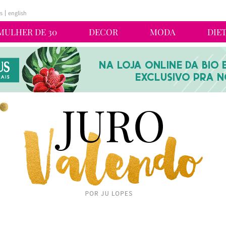
s
english
MULHER DE 30
DECOR
MODA
DIE