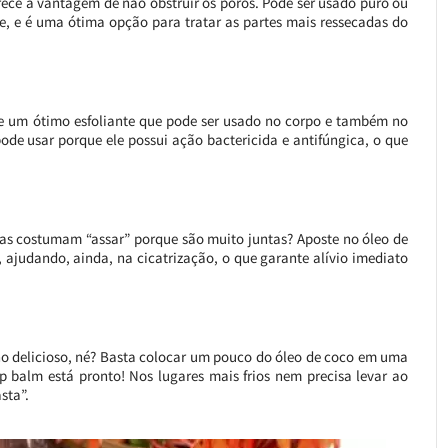
erece a vantagem de não obstruir os poros. Pode ser usado puro ou
e, e é uma ótima opção para tratar as partes mais ressecadas do
de um ótimo esfoliante que pode ser usado no corpo e também no
de usar porque ele possui ação bactericida e antifúngica, o que
xas costumam “assar” porque são muito juntas? Aposte no óleo de
, ajudando, ainda, na cicatrização, o que garante alívio imediato
nho delicioso, né? Basta colocar um pouco do óleo de coco em uma
ip balm está pronto! Nos lugares mais frios nem precisa levar ao
sta”.