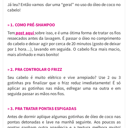
Já leu? Então vamos dar uma “geral” no uso do óleo de coco no
cabelo!
» 1. COMO PRÉ-SHAMPOO
Tem
post aqui
sobre isso, e é uma ótima forma de tratar os fios
ressecados antes da lavagem. É passar o óleo no comprimento
do cabelo e deixar agir por cerca de 20 minutos (gosto de deixar
por 1 hora…), lavando em seguida. O cabelo fica mais macio,
mais alinhado e mais bonito!
» 2. PRA CONTROLAR O FRIZZ
Seu cabelo é muito elétrico e vive arrepiado? Use 2 ou 3
gotinhas pra finalizar que o frizz reduz imediatamente! É só
aplicar as gotinhas nas mãos, esfregar uma na outra e em
seguida passar as mãos nos fios.
» 3. PRA TRATAR PONTAS ESPIGADAS
Antes de dormir aplique algumas gotinhas de óleo de coco nas
pontas detonadas e lave na manhã seguinte. Aos poucos as
pontas ganham outra aparência e a textura melhora muito!