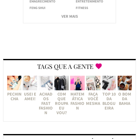
EMAGRECIMENTO
ENTRETENIMENTO
FENG SHUI
FITNESS
VER MAIS
TAGS QUE A GENTE
PECHIN
USEI E
ACHAD
COM
MATEM
FAÇA
TOP 10
O BOM
CHA
AMEI!
OS
QUE
ÁTICA
VOCÊ
DA
DA
FAST
ROUPA
FASHIO
MESMA
BLOGU
BAHIA
FASHIO
EU
N
EIRA
N
VOU?