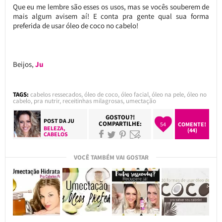
Que eu me lembre são esses os usos, mas se vocês souberem de
mais algum avisem aí! E conta pra gente qual sua forma
preferida de usar óleo de coco no cabelo!
Beijos,
Ju
TAGS:
cabelos ressecados
,
óleo de coco
,
óleo facial
,
óleo na pele
,
óleo no
cabelo
,
pra nutrir
,
receitinhas milagrosas
,
umectação
GOSTOU?!
POST DA
JU
COMPARTILHE:
54
COMENTE!
BELEZA
,
(44)
CABELOS
VOCÊ TAMBÉM VAI GOSTAR