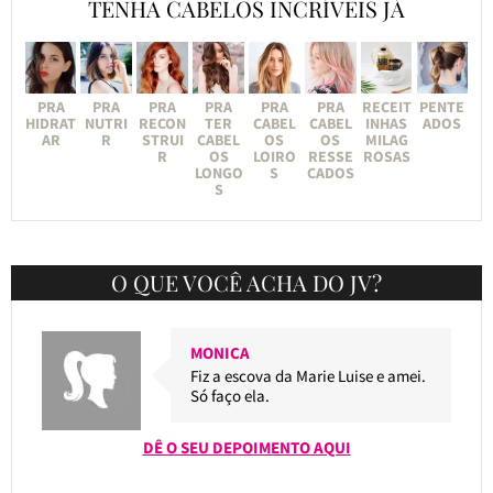
TENHA CABELOS INCRÍVEIS JÁ
PRA
PRA
PRA
PRA
PRA
PRA
RECEIT
PENTE
HIDRAT
NUTRI
RECON
TER
CABEL
CABEL
INHAS
ADOS
AR
R
STRUI
CABEL
OS
OS
MILAG
R
OS
LOIRO
RESSE
ROSAS
LONGO
S
CADOS
S
O QUE VOCÊ ACHA DO JV?
MONICA
Fiz a escova da Marie Luise e amei.
Só faço ela.
DÊ O SEU DEPOIMENTO AQUI