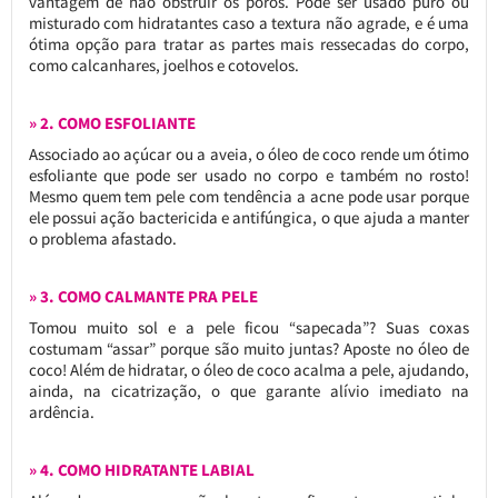
vantagem de não obstruir os poros. Pode ser usado puro ou
misturado com hidratantes caso a textura não agrade, e é uma
ótima opção para tratar as partes mais ressecadas do corpo,
como calcanhares, joelhos e cotovelos.
» 2. COMO ESFOLIANTE
Associado ao açúcar ou a aveia, o óleo de coco rende um ótimo
esfoliante que pode ser usado no corpo e também no rosto!
Mesmo quem tem pele com tendência a acne pode usar porque
ele possui ação bactericida e antifúngica, o que ajuda a manter
o problema afastado.
» 3. COMO CALMANTE PRA PELE
Tomou muito sol e a pele ficou “sapecada”? Suas coxas
costumam “assar” porque são muito juntas? Aposte no óleo de
coco! Além de hidratar, o óleo de coco acalma a pele, ajudando,
ainda, na cicatrização, o que garante alívio imediato na
ardência.
» 4. COMO HIDRATANTE LABIAL