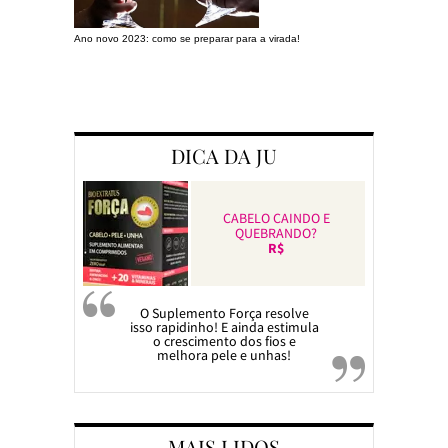
Ano novo 2023: como se preparar para a virada!
Preparando a c
DICA DA JU
CABELO CAINDO E
QUEBRANDO?
R$
O Suplemento Força resolve
isso rapidinho! E ainda estimula
o crescimento dos fios e
melhora pele e unhas!
MAIS LIDOS