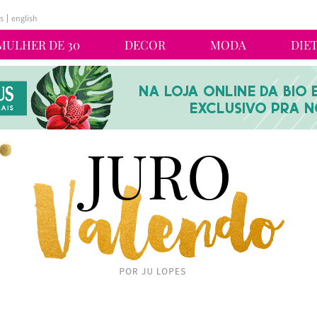
s
english
MULHER DE 30
DECOR
MODA
DIE