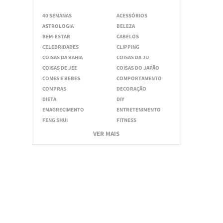
40 SEMANAS
ACESSÓRIOS
ASTROLOGIA
BELEZA
BEM-ESTAR
CABELOS
CELEBRIDADES
CLIPPING
COISAS DA BAHIA
COISAS DA JU
COISAS DE JEE
COISAS DO JAPÃO
COMES E BEBES
COMPORTAMENTO
COMPRAS
DECORAÇÃO
DIETA
DIY
EMAGRECIMENTO
ENTRETENIMENTO
FENG SHUI
FITNESS
VER MAIS