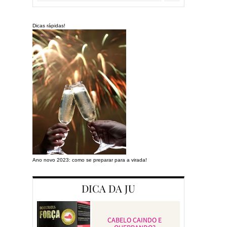
Dicas rápidas!
Ano novo 2023: como se preparar para a virada!
Preparando a cas
DICA DA JU
CABELO CAINDO E