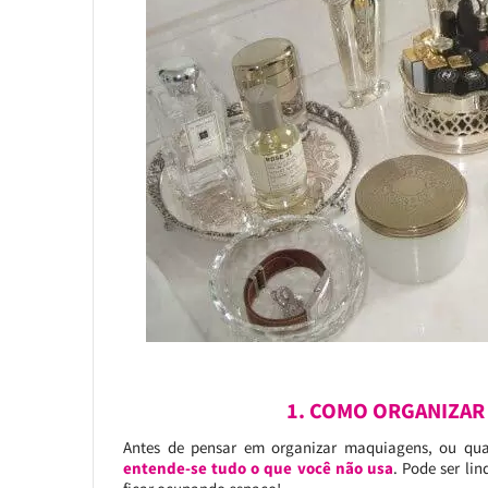
1. COMO ORGANIZAR
Antes de pensar em organizar maquiagens, ou qual
entende-se tudo o que você não usa
. Pode ser li