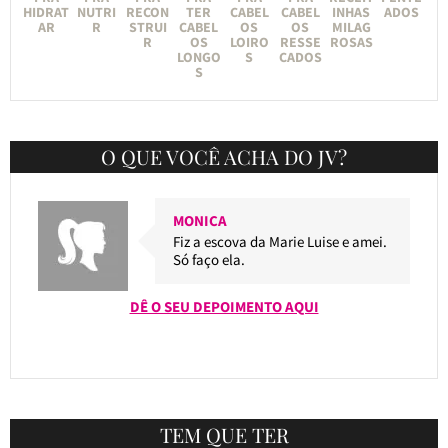
HIDRAT
NUTRI
RECON
TER
CABEL
CABEL
INHAS
ADOS
AR
R
STRUI
CABEL
OS
OS
MILAG
R
OS
LOIRO
RESSE
ROSAS
LONGO
S
CADOS
S
O QUE VOCÊ ACHA DO JV?
MONICA
Fiz a escova da Marie Luise e amei.
Só faço ela.
DÊ O SEU DEPOIMENTO AQUI
TEM QUE TER