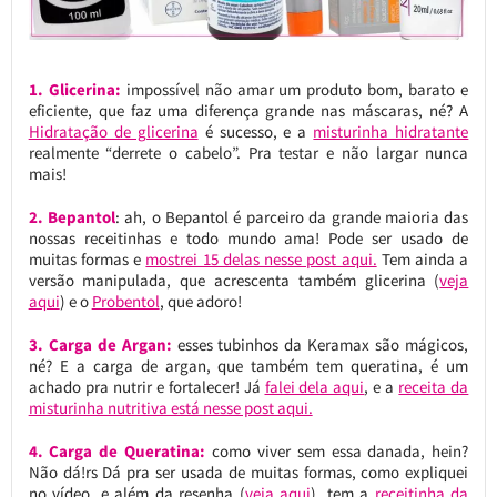
1. Glicerina:
impossível não amar um produto bom, barato e
eficiente, que faz uma diferença grande nas máscaras, né? A
Hidratação de glicerina
é sucesso, e a
misturinha hidratante
realmente “derrete o cabelo”. Pra testar e não largar nunca
mais!
2. Bepantol
: ah, o Bepantol é parceiro da grande maioria das
nossas receitinhas e todo mundo ama! Pode ser usado de
muitas formas e
mostrei 15 delas nesse post aqui.
Tem ainda a
versão manipulada, que acrescenta também glicerina (
veja
aqui
) e o
Probentol
, que adoro!
3. Carga de Argan:
esses tubinhos da Keramax são mágicos,
né? E a carga de argan, que também tem queratina, é um
achado pra nutrir e fortalecer! Já
falei dela aqui
, e a
receita da
misturinha nutritiva está nesse post aqui.
4. Carga de Queratina:
como viver sem essa danada, hein?
Não dá!rs Dá pra ser usada de muitas formas, como expliquei
no vídeo, e além da resenha (
veja aqui
), tem a
receitinha da