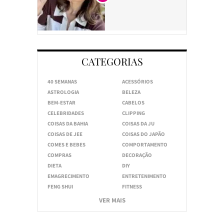
CATEGORIAS
40 SEMANAS
ACESSÓRIOS
ASTROLOGIA
BELEZA
BEM-ESTAR
CABELOS
CELEBRIDADES
CLIPPING
COISAS DA BAHIA
COISAS DA JU
COISAS DE JEE
COISAS DO JAPÃO
COMES E BEBES
COMPORTAMENTO
COMPRAS
DECORAÇÃO
DIETA
DIY
EMAGRECIMENTO
ENTRETENIMENTO
FENG SHUI
FITNESS
VER MAIS