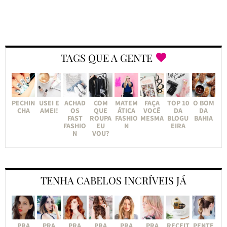
TAGS QUE A GENTE
PECHIN
USEI E
ACHAD
COM
MATEM
FAÇA
TOP 10
O BOM
CHA
AMEI!
OS
QUE
ÁTICA
VOCÊ
DA
DA
FAST
ROUPA
FASHIO
MESMA
BLOGU
BAHIA
FASHIO
EU
N
EIRA
N
VOU?
TENHA CABELOS INCRÍVEIS JÁ
PRA
PRA
PRA
PRA
PRA
PRA
RECEIT
PENTE