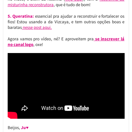
misturinha reconstrutora
, que é tudo de bom!
5. Queratina:
essencial pra ajudar a reconstruir e fortalecer os
fios! Estou usando a da Vizcaya, e tem outras opções boas e
baratas
nesse post aqui.
Agora vamos pro vídeo, né? E aproveitem pra
se inscrever lá
no canal logo
, oxe!
Beijos,
Ju♥