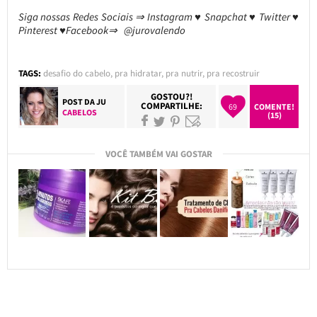
Siga nossas Redes Sociais ⇒ Instagram ♥ Snapchat ♥ Twitter ♥
Pinterest ♥Facebook⇒ @jurovalendo
TAGS:
desafio do cabelo
,
pra hidratar
,
pra nutrir
,
pra recostruir
GOSTOU?!
POST DA
JU
COMPARTILHE:
69
COMENTE!
CABELOS
(15)
VOCÊ TAMBÉM VAI GOSTAR