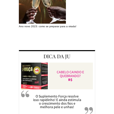
Ano novo 2023: como se preparar para a virada!
Preparando a c
DICA DA JU
CABELO CAINDO E
QUEBRANDO?
R$
O Suplemento Força resolve
isso rapidinho! E ainda estimula
o crescimento dos fios e
melhora pele e unhas!