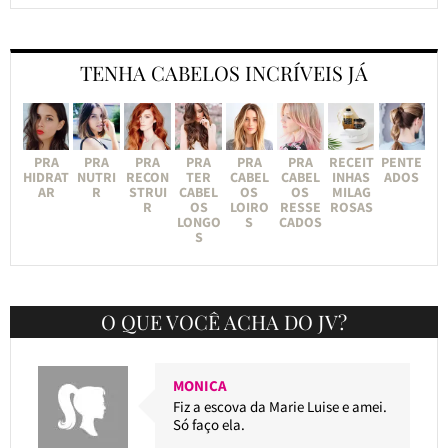
TENHA CABELOS INCRÍVEIS JÁ
PRA
PRA
PRA
PRA
PRA
PRA
RECEIT
PENTE
HIDRAT
NUTRI
RECON
TER
CABEL
CABEL
INHAS
ADOS
AR
R
STRUI
CABEL
OS
OS
MILAG
R
OS
LOIRO
RESSE
ROSAS
LONGO
S
CADOS
S
O QUE VOCÊ ACHA DO JV?
MONICA
Fiz a escova da Marie Luise e amei.
Só faço ela.