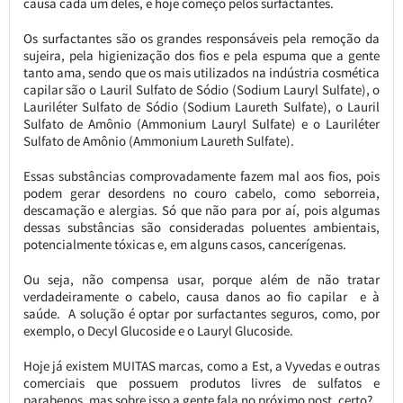
causa cada um deles, e hoje começo pelos surfactantes.
Os surfactantes são os grandes responsáveis pela remoção da
sujeira, pela higienização dos fios e pela espuma que a gente
tanto ama, sendo que os mais utilizados na indústria cosmética
capilar são o Lauril Sulfato de Sódio (Sodium Lauryl Sulfate), o
Lauriléter Sulfato de Sódio (Sodium Laureth Sulfate), o Lauril
Sulfato de Amônio (Ammonium Lauryl Sulfate) e o Lauriléter
Sulfato de Amônio (Ammonium Laureth Sulfate).
Essas substâncias comprovadamente fazem mal aos fios, pois
podem gerar desordens no couro cabelo, como seborreia,
descamação e alergias. Só que não para por aí, pois algumas
dessas substâncias são consideradas poluentes ambientais,
potencialmente tóxicas e, em alguns casos, cancerígenas.
Ou seja, não compensa usar, porque além de não tratar
verdadeiramente o cabelo, causa danos ao fio capilar e à
saúde. A solução é optar por surfactantes seguros, como, por
exemplo, o Decyl Glucoside e o Lauryl Glucoside.
Hoje já existem MUITAS marcas, como a Est, a Vyvedas e outras
comerciais que possuem produtos livres de sulfatos e
parabenos, mas sobre isso a gente fala no próximo post, certo?