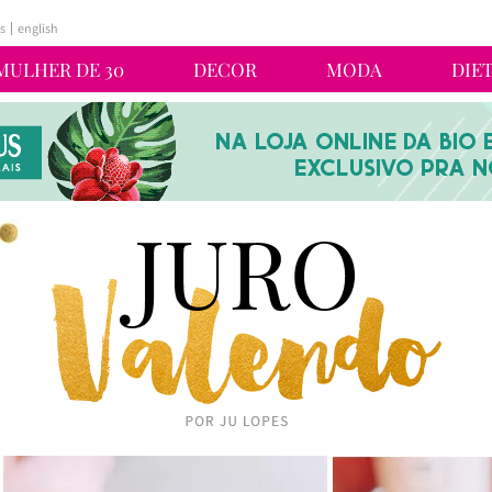
s
english
MULHER DE 30
DECOR
MODA
DIE