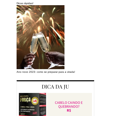
Dicas rápidas!
Ano novo 2023: como se preparar para a virada!
Preparando a cas
DICA DA JU
CABELO CAINDO E
QUEBRANDO?
R$