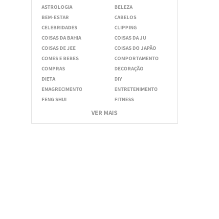
ASTROLOGIA
BELEZA
BEM-ESTAR
CABELOS
CELEBRIDADES
CLIPPING
COISAS DA BAHIA
COISAS DA JU
COISAS DE JEE
COISAS DO JAPÃO
COMES E BEBES
COMPORTAMENTO
COMPRAS
DECORAÇÃO
DIETA
DIY
EMAGRECIMENTO
ENTRETENIMENTO
FENG SHUI
FITNESS
VER MAIS