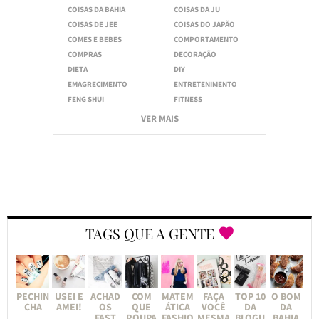
COISAS DA BAHIA
COISAS DA JU
COISAS DE JEE
COISAS DO JAPÃO
COMES E BEBES
COMPORTAMENTO
COMPRAS
DECORAÇÃO
DIETA
DIY
EMAGRECIMENTO
ENTRETENIMENTO
FENG SHUI
FITNESS
VER MAIS
TAGS QUE A GENTE
PECHIN
USEI E
ACHAD
COM
MATEM
FAÇA
TOP 10
O BOM
CHA
AMEI!
OS
QUE
ÁTICA
VOCÊ
DA
DA
FAST
ROUPA
FASHIO
MESMA
BLOGU
BAHIA