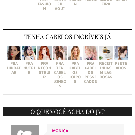
FASHIO
EU
N
EIRA
N
VOU?
TENHA CABELOS INCRÍVEIS JÁ
PRA
PRA
PRA
PRA
PRA
PRA
RECEIT
PENTE
HIDRAT
NUTRI
RECON
TER
CABEL
CABEL
INHAS
ADOS
AR
R
STRUI
CABEL
OS
OS
MILAG
R
OS
LOIRO
RESSE
ROSAS
LONGO
S
CADOS
S
O QUE VOCÊ ACHA DO JV?
MONICA