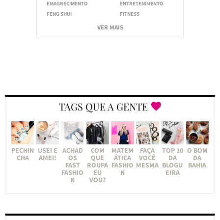
EMAGRECIMENTO
ENTRETENIMENTO
FENG SHUI
FITNESS
VER MAIS
TAGS QUE A GENTE
PECHIN
USEI E
ACHAD
COM
MATEM
FAÇA
TOP 10
O BOM
CHA
AMEI!
OS
QUE
ÁTICA
VOCÊ
DA
DA
FAST
ROUPA
FASHIO
MESMA
BLOGU
BAHIA
FASHIO
EU
N
EIRA
N
VOU?