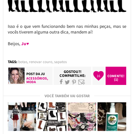
Isso é o que vem funcionando bem nas minhas peças, mas se
vocês tiverem alguma outra dica, mandem aí!
Beijos,
Ju♥
TAGS:
botas
,
renovar couro
,
sapatos
GOSTOU?!
POST DA
JU
COMPARTILHE:
16
COMENTE!
ACESSÓRIOS
,
(1)
MODA
VOCÊ TAMBÉM VAI GOSTAR