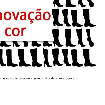
mas se vocês tiverem alguma outra dica, mandem aí!