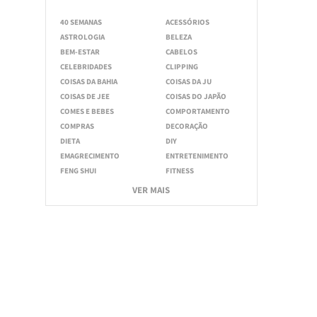
40 SEMANAS
ACESSÓRIOS
ASTROLOGIA
BELEZA
BEM-ESTAR
CABELOS
CELEBRIDADES
CLIPPING
COISAS DA BAHIA
COISAS DA JU
COISAS DE JEE
COISAS DO JAPÃO
COMES E BEBES
COMPORTAMENTO
COMPRAS
DECORAÇÃO
DIETA
DIY
EMAGRECIMENTO
ENTRETENIMENTO
FENG SHUI
FITNESS
VER MAIS