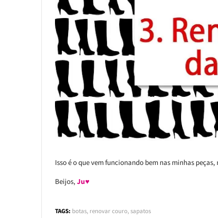
Isso é o que vem funcionando bem nas minhas peças, 
Beijos,
Ju♥
TAGS:
botas
,
renovar couro
,
sapatos