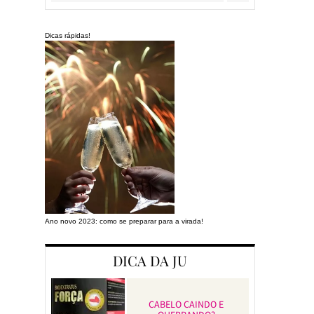
Dicas rápidas!
Ano novo 2023: como se preparar para a virada!
Preparando a cas
DICA DA JU
CABELO CAINDO E