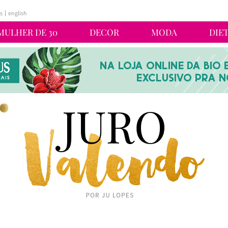
s
english
MULHER DE 30
DECOR
MODA
DIE