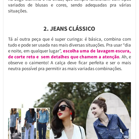
variados de blusas e cores, sendo adequadas pra várias
situações.
2. JEANS CLÁSSICO
Tá aí outra peça que é super curinga: é básica, combina com
tudo e pode ser usada nas mais diversas situações. Pra usar “dia
e noite, em qualquer lugar”,
escolha uma de lavagem escura,
de corte reto e sem detalhes que chamem a atenção
. Ah, e
observe o caimento! A calça deve ficar perfeita e ser o mais
neutra possível pra permitir as mais variadas combinações.