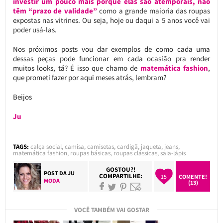
investir um pouco mais porque elas são atemporais, não
têm “prazo de validade”
como a grande maioria das roupas
expostas nas vitrines. Ou seja, hoje ou daqui a 5 anos você vai
poder usá-las.
Nos próximos posts vou dar exemplos de como cada uma
dessas peças pode funcionar em cada ocasião pra render
muitos looks, tá? É isso que chamo de
matemática fashion
,
que prometi fazer por aqui meses atrás, lembram?
Beijos
Ju
TAGS:
calça social
,
camisa
,
camisetas
,
cardigã
,
jaqueta
,
jeans
,
matemática fashion
,
roupas básicas
,
roupas clássicas
,
saia-lápis
GOSTOU?!
POST DA
JU
COMPARTILHE:
15
COMENTE!
MODA
(13)
VOCÊ TAMBÉM VAI GOSTAR