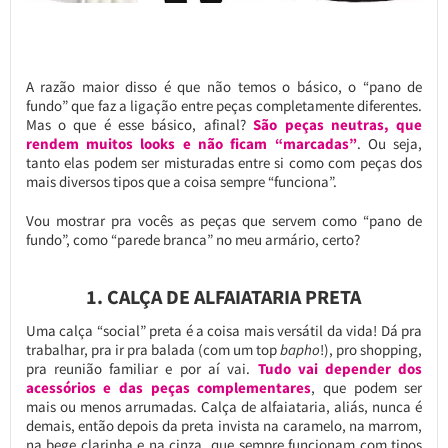
A razão maior disso é que não temos o básico, o “pano de
fundo” que faz a ligação entre peças completamente diferentes.
Mas o que é esse básico, afinal?
São peças neutras, que
rendem muitos looks e não ficam “marcadas”
. Ou seja,
tanto elas podem ser misturadas entre si como com peças dos
mais diversos tipos que a coisa sempre “funciona”.
Vou mostrar pra vocês as peças que servem como “pano de
fundo”, como “parede branca” no meu armário, certo?
1. CALÇA DE ALFAIATARIA PRETA
Uma calça “social” preta é a coisa mais versátil da vida! Dá pra
trabalhar, pra ir pra balada (com um top
bapho
!), pro shopping,
pra reunião familiar e por aí vai.
Tudo vai depender dos
acessórios e das peças complementares
, que podem ser
mais ou menos arrumadas. Calça de alfaiataria, aliás, nunca é
demais, então depois da preta invista na caramelo, na marrom,
na bege clarinha e na cinza, que sempre funcionam com tipos