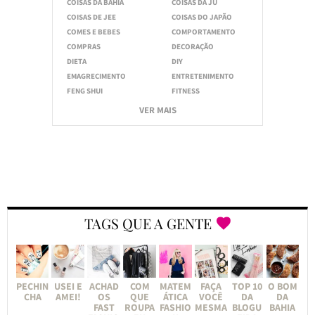
COISAS DA BAHIA
COISAS DA JU
COISAS DE JEE
COISAS DO JAPÃO
COMES E BEBES
COMPORTAMENTO
COMPRAS
DECORAÇÃO
DIETA
DIY
EMAGRECIMENTO
ENTRETENIMENTO
FENG SHUI
FITNESS
VER MAIS
TAGS QUE A GENTE
PECHIN
USEI E
ACHAD
COM
MATEM
FAÇA
TOP 10
O BOM
CHA
AMEI!
OS
QUE
ÁTICA
VOCÊ
DA
DA
FAST
ROUPA
FASHIO
MESMA
BLOGU
BAHIA