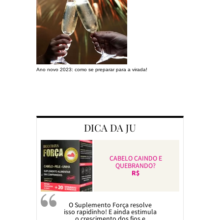
Ano novo 2023: como se preparar para a virada!
Preparando a c
DICA DA JU
CABELO CAINDO E
QUEBRANDO?
R$
O Suplemento Força resolve
isso rapidinho! E ainda estimula
o crescimento dos fios e