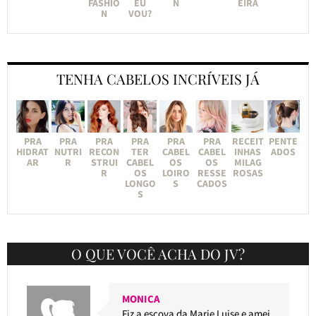
FASHIO
EU
N
EIRA
N
VOU?
TENHA CABELOS INCRÍVEIS JÁ
PRA
PRA
PRA
PRA
PRA
PRA
RECEIT
PENTE
HIDRAT
NUTRI
RECON
TER
CABEL
CABEL
INHAS
ADOS
AR
R
STRUI
CABEL
OS
OS
MILAG
R
OS
LOIRO
RESSE
ROSAS
LONGO
S
CADOS
S
O QUE VOCÊ ACHA DO JV?
MONICA
Fiz a escova da Marie Luise e amei.