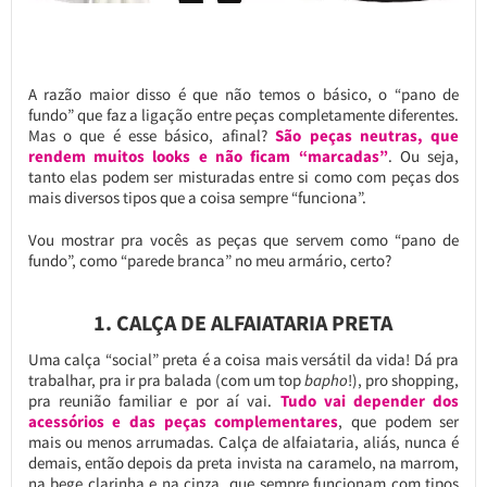
A razão maior disso é que não temos o básico, o “pano de
fundo” que faz a ligação entre peças completamente diferentes.
Mas o que é esse básico, afinal?
São peças neutras, que
rendem muitos looks e não ficam “marcadas”
. Ou seja,
tanto elas podem ser misturadas entre si como com peças dos
mais diversos tipos que a coisa sempre “funciona”.
Vou mostrar pra vocês as peças que servem como “pano de
fundo”, como “parede branca” no meu armário, certo?
1. CALÇA DE ALFAIATARIA PRETA
Uma calça “social” preta é a coisa mais versátil da vida! Dá pra
trabalhar, pra ir pra balada (com um top
bapho
!), pro shopping,
pra reunião familiar e por aí vai.
Tudo vai depender dos
acessórios e das peças complementares
, que podem ser
mais ou menos arrumadas. Calça de alfaiataria, aliás, nunca é
demais, então depois da preta invista na caramelo, na marrom,
na bege clarinha e na cinza, que sempre funcionam com tipos