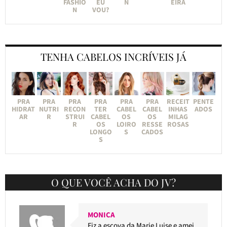
FASHIO
EU
N
EIRA
N
VOU?
TENHA CABELOS INCRÍVEIS JÁ
PRA
PRA
PRA
PRA
PRA
PRA
RECEIT
PENTE
HIDRAT
NUTRI
RECON
TER
CABEL
CABEL
INHAS
ADOS
AR
R
STRUI
CABEL
OS
OS
MILAG
R
OS
LOIRO
RESSE
ROSAS
LONGO
S
CADOS
S
O QUE VOCÊ ACHA DO JV?
MONICA
Fiz a escova da Marie Luise e amei.