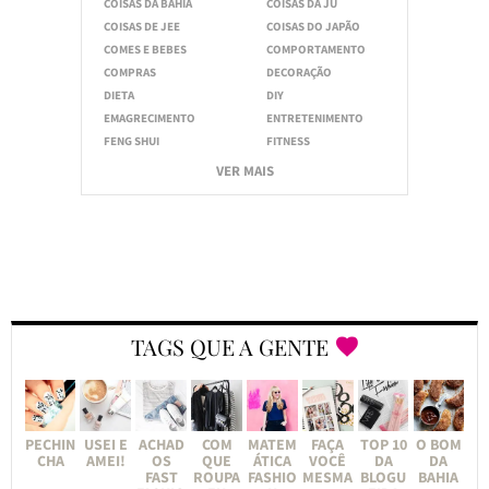
COISAS DA BAHIA
COISAS DA JU
COISAS DE JEE
COISAS DO JAPÃO
COMES E BEBES
COMPORTAMENTO
COMPRAS
DECORAÇÃO
DIETA
DIY
EMAGRECIMENTO
ENTRETENIMENTO
FENG SHUI
FITNESS
VER MAIS
TAGS QUE A GENTE
PECHIN
USEI E
ACHAD
COM
MATEM
FAÇA
TOP 10
O BOM
CHA
AMEI!
OS
QUE
ÁTICA
VOCÊ
DA
DA
FAST
ROUPA
FASHIO
MESMA
BLOGU
BAHIA