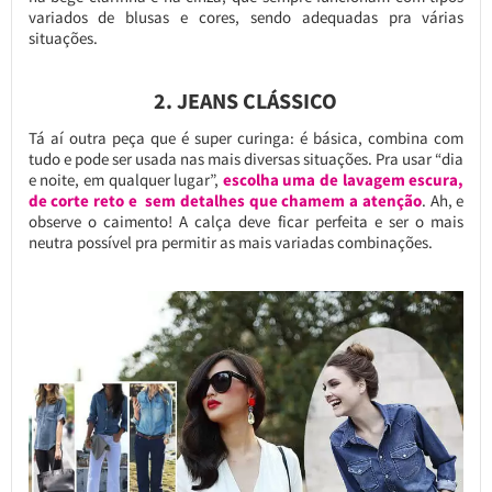
variados de blusas e cores, sendo adequadas pra várias
situações.
2. JEANS CLÁSSICO
Tá aí outra peça que é super curinga: é básica, combina com
tudo e pode ser usada nas mais diversas situações. Pra usar “dia
e noite, em qualquer lugar”,
escolha uma de lavagem escura,
de corte reto e sem detalhes que chamem a atenção
. Ah, e
observe o caimento! A calça deve ficar perfeita e ser o mais
neutra possível pra permitir as mais variadas combinações.