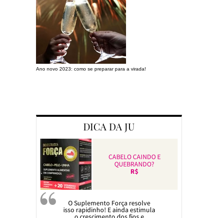
Ano novo 2023: como se preparar para a virada!
Preparando a c
DICA DA JU
CABELO CAINDO E
QUEBRANDO?
R$
O Suplemento Força resolve
isso rapidinho! E ainda estimula
o crescimento dos fios e