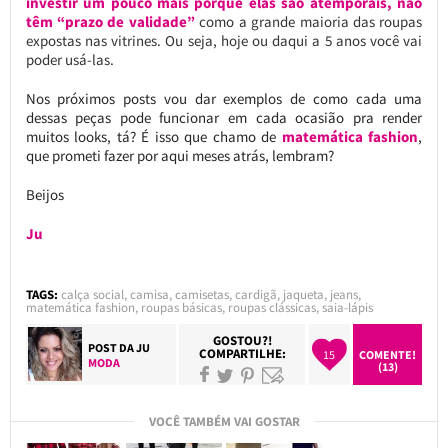
investir um pouco mais porque elas são atemporais, não
têm “prazo de validade”
como a grande maioria das roupas
expostas nas vitrines. Ou seja, hoje ou daqui a 5 anos você vai
poder usá-las.
Nos próximos posts vou dar exemplos de como cada uma
dessas peças pode funcionar em cada ocasião pra render
muitos looks, tá? É isso que chamo de
matemática fashion
,
que prometi fazer por aqui meses atrás, lembram?
Beijos
Ju
TAGS:
calça social
,
camisa
,
camisetas
,
cardigã
,
jaqueta
,
jeans
,
matemática fashion
,
roupas básicas
,
roupas clássicas
,
saia-lápis
GOSTOU?!
POST DA
JU
COMPARTILHE:
15
COMENTE!
MODA
(13)
VOCÊ TAMBÉM VAI GOSTAR