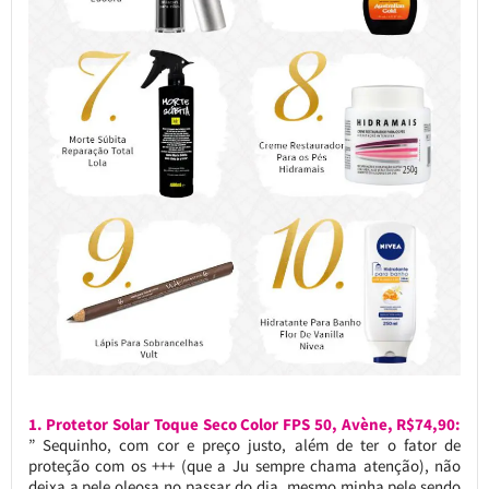
1. Protetor Solar Toque Seco Color FPS 50, Avène, R$74,90:
” Sequinho, com cor e preço justo, além de ter o fator de
proteção com os +++ (que a Ju sempre chama atenção), não
deixa a pele oleosa no passar do dia, mesmo minha pele sendo