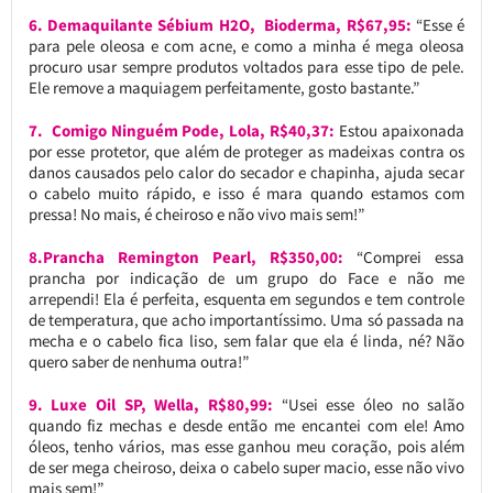
6. Demaquilante Sébium H2O, Bioderma, R$67,95:
“Esse é
para pele oleosa e com acne, e como a minha é mega oleosa
procuro usar sempre produtos voltados para esse tipo de pele.
Ele remove a maquiagem perfeitamente, gosto bastante.”
7. Comigo Ninguém Pode, Lola, R$40,37:
Estou apaixonada
por esse protetor, que além de proteger as madeixas contra os
danos causados pelo calor do secador e chapinha, ajuda secar
o cabelo muito rápido, e isso é mara quando estamos com
pressa! No mais, é cheiroso e não vivo mais sem!”
8.Prancha Remington Pearl, R$350,00:
“Comprei essa
prancha por indicação de um grupo do Face e não me
arrependi! Ela é perfeita, esquenta em segundos e tem controle
de temperatura, que acho importantíssimo. Uma só passada na
mecha e o cabelo fica liso, sem falar que ela é linda, né? Não
quero saber de nenhuma outra!”
9. Luxe Oil SP, Wella, R$80,99:
“Usei esse óleo no salão
quando fiz mechas e desde então me encantei com ele! Amo
óleos, tenho vários, mas esse ganhou meu coração, pois além
de ser mega cheiroso, deixa o cabelo super macio, esse não vivo
mais sem!”