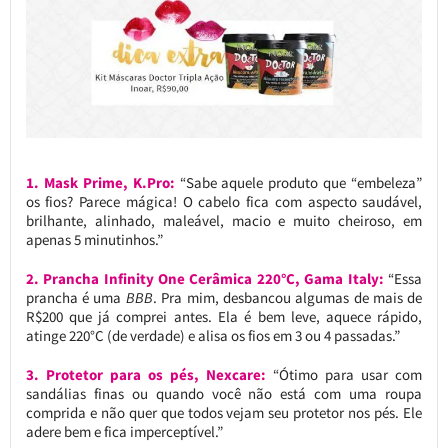
1. Mask Prime, K.Pro:
“Sabe aquele produto que “embeleza”
os fios? Parece mágica! O cabelo fica com aspecto saudável,
brilhante, alinhado, maleável, macio e muito cheiroso, em
apenas 5 minutinhos.”
2. Prancha Infinity One Cerâmica 220°C, Gama Italy:
“Essa
prancha é uma
BBB
. Pra mim, desbancou algumas de mais de
R$200 que já comprei antes. Ela é bem leve, aquece rápido,
atinge 220°C (de verdade) e alisa os fios em 3 ou 4 passadas.”
3.
Protetor para os pés, Nexcare:
“Ótimo para usar com
sandálias finas ou quando você não está com uma roupa
comprida e não quer que todos vejam seu protetor nos pés. Ele
adere bem e fica imperceptível.”