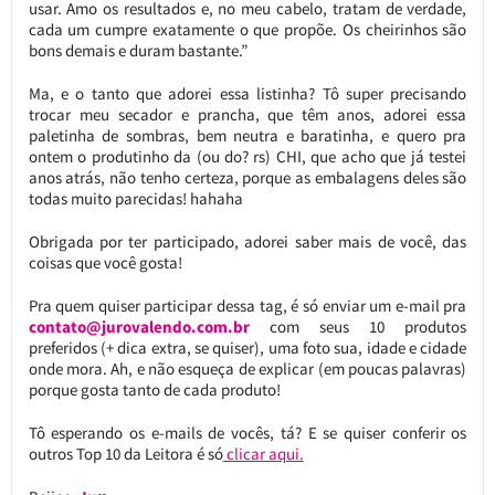
usar. Amo os resultados e, no meu cabelo, tratam de verdade,
cada um cumpre exatamente o que propõe. Os cheirinhos são
bons demais e duram bastante.”
Ma, e o tanto que adorei essa listinha? Tô super precisando
trocar meu secador e prancha, que têm anos, adorei essa
paletinha de sombras, bem neutra e baratinha, e quero pra
ontem o produtinho da (ou do? rs) CHI, que acho que já testei
anos atrás, não tenho certeza, porque as embalagens deles são
todas muito parecidas! hahaha
Obrigada por ter participado, adorei saber mais de você, das
coisas que você gosta!
Pra quem quiser participar dessa tag, é só enviar um e-mail pra
contato@jurovalendo.com.br
com seus 10 produtos
preferidos (+ dica extra, se quiser), uma foto sua, idade e cidade
onde mora. Ah, e não esqueça de explicar (em poucas palavras)
porque gosta tanto de cada produto!
Tô esperando os e-mails de vocês, tá? E se quiser conferir os
outros Top 10 da Leitora é só
clicar aqui.