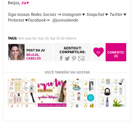
Beijos,
Ju♥
Siga nossas Redes Sociais ⇒ Instagram ♥ Snapchat ♥ Twitter ♥
Pinterest ♥Facebook⇒ @jurovalendo
TAGS:
tem que ter
,
top 10
,
top 10 da leitora
GOSTOU?!
POST DA
JU
COMPARTILHE:
60
COMENTE!
BELEZA
,
(5)
CABELOS
VOCÊ TAMBÉM VAI GOSTAR