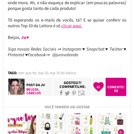
onde mora. Ah, e não esqueça de explicar (em poucas palavras)
porque gosta tanto de cada produto!
Tô esperando os e-mails de vocês, tá? E se quiser conferir os
outros Top 10 da Leitora é só
clicar aqui.
Beijos,
Ju♥
Siga nossas Redes Sociais ⇒ Instagram ♥ Snapchat ♥ Twitter ♥
Pinterest ♥Facebook⇒ @jurovalendo
TAGS:
tem que ter
,
top 10
,
top 10 da leitora
GOSTOU?!
POST DA
JU
COMPARTILHE:
80
COMENTE!
BELEZA
,
(6)
CABELOS
VOCÊ TAMBÉM VAI GOSTAR