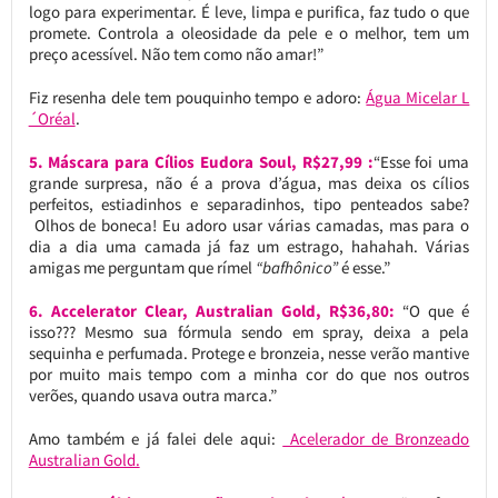
logo para experimentar. É leve, limpa e purifica, faz tudo o que
promete. Controla a oleosidade da pele e o melhor, tem um
preço acessível. Não tem como não amar!”
Fiz resenha dele tem pouquinho tempo e adoro:
Água Micelar L
´Oréal
.
5. Máscara para Cílios Eudora Soul, R$27,99 :
“Esse foi uma
grande surpresa, não é a prova d’água, mas deixa os cílios
perfeitos, estiadinhos e separadinhos, tipo penteados sabe?
Olhos de boneca! Eu adoro usar várias camadas, mas para o
dia a dia uma camada já faz um estrago, hahahah. Várias
amigas me perguntam que rímel
“bafhônico”
é esse.”
6. Accelerator Clear, Australian Gold, R$36,80:
“O que é
isso??? Mesmo sua fórmula sendo em spray, deixa a pela
sequinha e perfumada. Protege e bronzeia, nesse verão mantive
por muito mais tempo com a minha cor do que nos outros
verões, quando usava outra marca.”
Amo também e já falei dele aqui:
Acelerador de Bronzeado
Australian Gold.