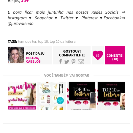
Beijos,
Ju♥
E bora ficar mais juntinha nas nossas Redes Sociais ⇒
Instagram ♥ Snapchat ♥ Twitter ♥ Pinterest ♥Facebook⇒
@jurovalendo
TAGS:
tem que ter
,
top 10
,
top 10 da leitora
GOSTOU?!
POST DA
JU
COMPARTILHE:
65
COMENTE!
BELEZA
,
(10)
CABELOS
VOCÊ TAMBÉM VAI GOSTAR