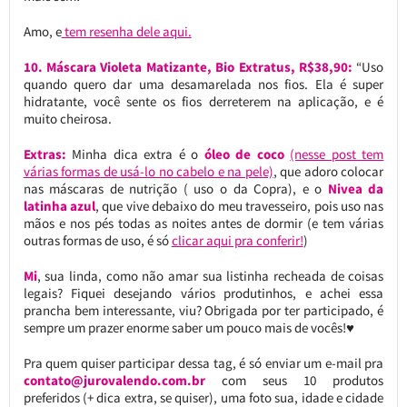
Amo, e
tem resenha dele aqui.
10.
Máscara Violeta Matizante, Bio Extratus, R$38,90:
“Uso
quando quero dar uma desamarelada nos fios. Ela é super
hidratante, você sente os fios derreterem na aplicação, e é
muito cheirosa.
Extras:
Minha dica extra é o
óleo de coco
(nesse post tem
várias formas de usá-lo no cabelo e na pele)
, que adoro colocar
nas máscaras de nutrição ( uso o da Copra), e o
Nivea da
latinha azul
, que vive debaixo do meu travesseiro, pois uso nas
mãos e nos pés todas as noites antes de dormir (e tem várias
outras formas de uso, é só
clicar aqui pra conferir!
)
Mi
, sua linda, como não amar sua listinha recheada de coisas
legais? Fiquei desejando vários produtinhos, e achei essa
prancha bem interessante, viu? Obrigada por ter participado, é
sempre um prazer enorme saber um pouco mais de vocês!♥
Pra quem quiser participar dessa tag, é só enviar um e-mail pra
contato@jurovalendo.com.br
com seus 10 produtos
preferidos (+ dica extra, se quiser), uma foto sua, idade e cidade