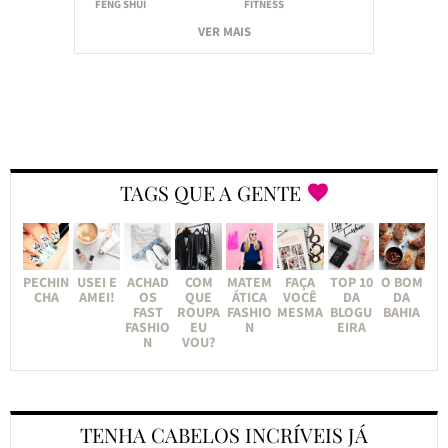
FENG SHUI
FITNESS
VER MAIS
TAGS QUE A GENTE
PECHIN
USEI E
ACHAD
COM
MATEM
FAÇA
TOP 10
O BOM
CHA
AMEI!
OS
QUE
ÁTICA
VOCÊ
DA
DA
FAST
ROUPA
FASHIO
MESMA
BLOGU
BAHIA
FASHIO
EU
N
EIRA
N
VOU?
TENHA CABELOS INCRÍVEIS JÁ