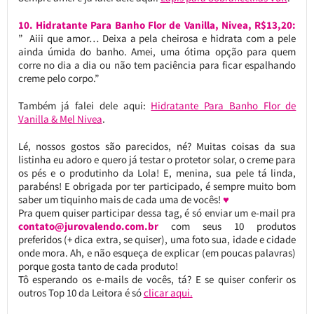
10. Hidratante Para Banho Flor de Vanilla, Nivea, R$13,20:
” Aiii que amor… Deixa a pela cheirosa e hidrata com a pele
ainda úmida do banho. Amei, uma ótima opção para quem
corre no dia a dia ou não tem paciência para ficar espalhando
creme pelo corpo.”
Também já falei dele aqui:
Hidratante Para Banho Flor de
Vanilla & Mel Nivea
.
Lé, nossos gostos são parecidos, né? Muitas coisas da sua
listinha eu adoro e quero já testar o protetor solar, o creme para
os pés e o produtinho da Lola! E, menina, sua pele tá linda,
parabéns! E obrigada por ter participado, é sempre muito bom
saber um tiquinho mais de cada uma de vocês!
♥
Pra quem quiser participar dessa tag, é só enviar um e-mail pra
contato@jurovalendo.com.br
com seus 10 produtos
preferidos (+ dica extra, se quiser), uma foto sua, idade e cidade
onde mora. Ah, e não esqueça de explicar (em poucas palavras)
porque gosta tanto de cada produto!
Tô esperando os e-mails de vocês, tá? E se quiser conferir os
outros Top 10 da Leitora é só
clicar aqui.