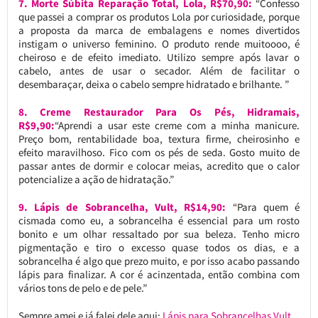
7. Morte Súbita Reparação Total, Lola, R$70,90:
“Confesso
que passei a comprar os produtos Lola por curiosidade, porque
a proposta da marca de embalagens e nomes divertidos
instigam o universo feminino. O produto rende muitoooo, é
cheiroso e de efeito imediato. Utilizo sempre após lavar o
cabelo, antes de usar o secador. Além de facilitar o
desembaraçar, deixa o cabelo sempre hidratado e brilhante. ”
8. Creme Restaurador Para Os Pés, Hidramais,
R$9,90:
“Aprendi a usar este creme com a minha manicure.
Preço bom, rentabilidade boa, textura firme, cheirosinho e
efeito maravilhoso. Fico com os pés de seda. Gosto muito de
passar antes de dormir e colocar meias, acredito que o calor
potencialize a ação de hidratação.”
9. Lápis de Sobrancelha, Vult, R$14,90:
“Para quem é
cismada como eu, a sobrancelha é essencial para um rosto
bonito e um olhar ressaltado por sua beleza. Tenho micro
pigmentação e tiro o excesso quase todos os dias, e a
sobrancelha é algo que prezo muito, e por isso acabo passando
lápis para finalizar. A cor é acinzentada, então combina com
vários tons de pelo e de pele.”
Sempre amei e já falei dele aqui:
Lápis para Sobrancelhas Vult
.