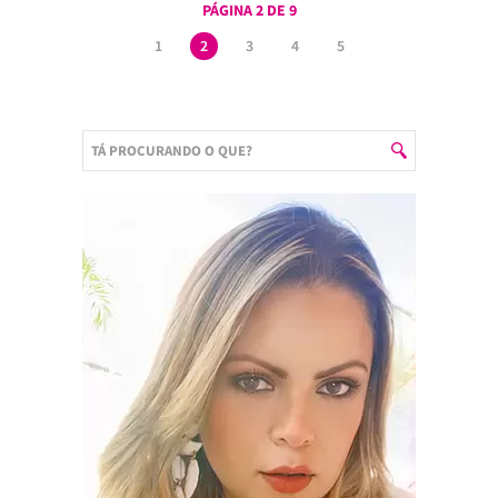
PÁGINA 2 DE 9
1
2
3
4
5