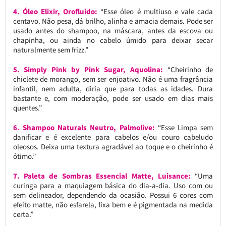
4. Óleo Elixir, Orofluido:
“Esse óleo é multiuso e vale cada
centavo. Não pesa, dá brilho, alinha e amacia demais. Pode ser
usado antes do shampoo, na máscara, antes da escova ou
chapinha, ou ainda no cabelo úmido para deixar secar
naturalmente sem frizz.”
5. Simply Pink by Pink Sugar, Aquolina:
“Cheirinho de
chiclete de morango, sem ser enjoativo. Não é uma fragrância
infantil, nem adulta, diria que para todas as idades. Dura
bastante e, com moderação, pode ser usado em dias mais
quentes.”
6. Shampoo Naturals Neutro, Palmolive:
“Esse Limpa sem
danificar e é excelente para cabelos e/ou couro cabeludo
oleosos. Deixa uma textura agradável ao toque e o cheirinho é
ótimo.”
7. Paleta de Sombras Essencial Matte, Luisance:
“Uma
curinga para a maquiagem básica do dia-a-dia. Uso com ou
sem delineador, dependendo da ocasião. Possui 6 cores com
efeito matte, não esfarela, fixa bem e é pigmentada na medida
certa.”