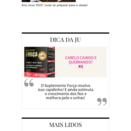
Ano novo 2023: como se preparar para a virada!
Preparando a c
DICA DA JU
CABELO CAINDO E
QUEBRANDO?
R$
O Suplemento Força resolve
isso rapidinho! E ainda estimula
o crescimento dos fios e
melhora pele e unhas!
MAIS LIDOS