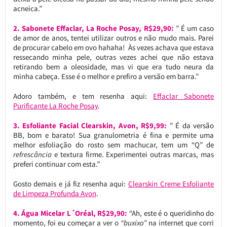
acneica.”
2. Sabonete Effaclar, La Roche Posay, R$29,90:
” É um caso
de amor de anos, tentei utilizar outros e não mudo mais. Parei
de procurar cabelo em ovo hahaha! Às vezes achava que estava
ressecando minha pele, outras vezes achei que não estava
retirando bem a oleosidade, mas vi que era tudo neura da
minha cabeça. Esse é o melhor e prefiro a versão em barra.”
Adoro também, e tem resenha aqui:
Effaclar Sabonete
Purificante La Roche Posay
.
3. Esfoliante Facial Clearskin, Avon, R$9,99:
” É da versão
BB, bom e barato! Sua granulometria é fina e permite uma
melhor esfoliação do rosto sem machucar, tem um “Q” de
refrescância
e textura firme. Experimentei outras marcas, mas
preferi continuar com esta.”
Gosto demais e já fiz resenha aqui:
Clearskin Creme Esfoliante
de Limpeza Profunda Avon
.
4. Água Micelar L´Oréal, R$29,90:
“Ah, este é o queridinho do
momento, foi eu começar a ver o
“buxixo”
na internet que corri