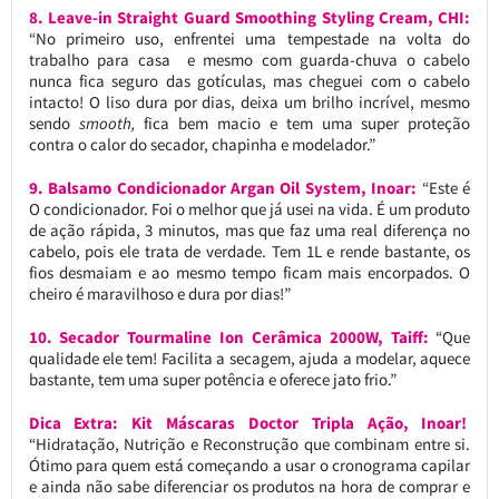
8. Leave-in Straight Guard Smoothing Styling Cream, CHI:
“No primeiro uso, enfrentei uma tempestade na volta do
trabalho para casa e mesmo com guarda-chuva o cabelo
nunca fica seguro das gotículas, mas cheguei com o cabelo
intacto! O liso dura por dias, deixa um brilho incrível, mesmo
sendo
smooth,
fica bem macio e tem uma super proteção
contra o calor do secador, chapinha e modelador.”
9. Balsamo Condicionador Argan Oil System, Inoar:
“Este é
O condicionador. Foi o melhor que já usei na vida. É um produto
de ação rápida, 3 minutos, mas que faz uma real diferença no
cabelo, pois ele trata de verdade. Tem 1L e rende bastante, os
fios desmaiam e ao mesmo tempo ficam mais encorpados. O
cheiro é maravilhoso e dura por dias!”
10
. Secador Tourmaline Ion Cerâmica 2000W, Taiff:
“Que
qualidade ele tem! Facilita a secagem, ajuda a modelar, aquece
bastante, tem uma super potência e oferece jato frio.”
Dica Extra: Kit Máscaras Doctor Tripla Ação, Inoar!
“Hidratação, Nutrição e Reconstrução que combinam entre si.
Ótimo para quem está começando a usar o cronograma capilar
e ainda não sabe diferenciar os produtos na hora de comprar e