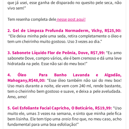
que já usei, esse ganha de disparado no quesito pele seca, não
vivo sem!”
Tem resenha completa dele
nesse post aqui!
2. Gel de Limpeza Profunda Normaderm, Vichy, R$25,90:
“Ele deixa minha pele uma seda, retira completamente o óleo e
tem um cheirinho muito gostoso. Uso 3 vezes ao dia.”
3. Sabonete Líquido Flor de Peônia, Dove, R$7,99:
“Eu amo
sabonete Dove, compro vários, ele é bem cremoso e dá uma leve
hidratada na pele. Esse não sai do meu box!”
4. Óleo Para Banho Lavanda e Algodão,
Mahogany,R$48,00:
“Esse óleo também não sai do meu box!
Uso mais durante a noite, ele vem com 240 ml, rende bastante,
tem o cheirinho bem gostoso e suave, e deixa a pele aveludada.
Amo, amo!
5. Gel Esfoliante Facial Capricho, O Boticário, R$19,99:
“Uso
muito ele, umas 3 vezes na semana, e sinto que minha pele fica
bem lisinha. Ele tem tipo uma
areia fina
que, no meu caso, acho
fundamental para uma boa esfoliação!”