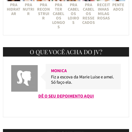
PRA
PRA
PRA
PRA
PRA
PRA
RECEIT
PENTE
HIDRAT
NUTRI
RECON
TER
CABEL
CABEL
INHAS
ADOS
AR
R
STRUI
CABEL
OS
OS
MILAG
R
OS
LOIRO
RESSE
ROSAS
LONGO
S
CADOS
S
O QUE VOCÊ ACHA DO JV?
MONICA
Fiz a escova da Marie Luise e amei.
Só faço ela.
DÊ O SEU DEPOIMENTO AQUI