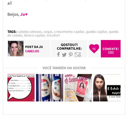
aí!
Beijos,
Ju♥
TAGS:
cabelos oleosos
,
caspa
,
crescimento capilar
,
queda capilar
,
queda
de cabelo
,
tônico capilar
,
tricofort
GOSTOU?!
POST DA
JU
COMPARTILHE:
96
COMENTE!
CABELOS
(22)
VOCÊ TAMBÉM VAI GOSTAR