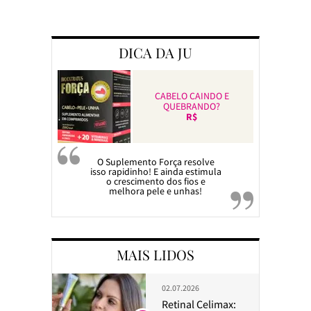
Preparando a c
DICA DA JU
CABELO CAINDO E
QUEBRANDO?
R$
O Suplemento Força resolve
isso rapidinho! E ainda estimula
o crescimento dos fios e
melhora pele e unhas!
MAIS LIDOS
02.07.2026
Retinal Celimax: