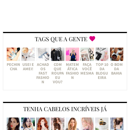
TAGS QUE A GENTE
PECHIN
USEI E
ACHAD
COM
MATEM
FAÇA
TOP 10
O BOM
CHA
AMEI!
OS
QUE
ÁTICA
VOCÊ
DA
DA
FAST
ROUPA
FASHIO
MESMA
BLOGU
BAHIA
FASHIO
EU
N
EIRA
N
VOU?
TENHA CABELOS INCRÍVEIS JÁ