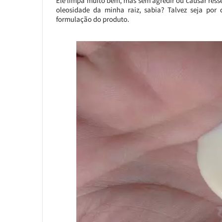
Ele limpa muito bem, mas sem agredir ou causar res
oleosidade da minha raiz, sabia? Talvez seja po
formulação do produto.