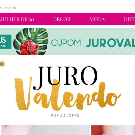
s
english
MULHER DE 30
DECOR
MODA
DIE