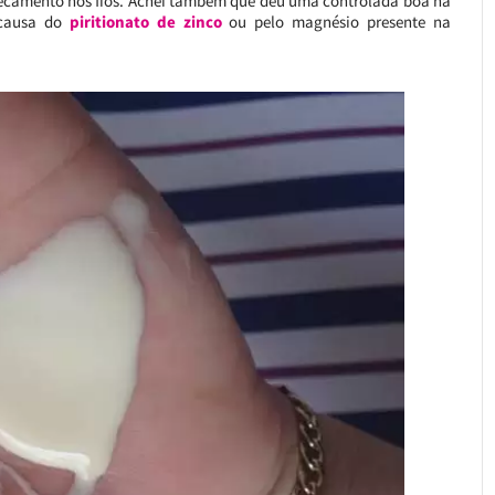
secamento nos fios. Achei também que deu uma controlada boa na
r causa do
piritionato de zinco
ou pelo magnésio presente na