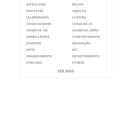
ASTROLOGIA
BELEZA
BEM-ESTAR
CABELOS
CELEBRIDADES
CLIPPING
COISAS DA BAHIA
COISAS DA JU
COISAS DE JEE
COISAS DO JAPÃO
COMES E BEBES
COMPORTAMENTO
COMPRAS
DECORAÇÃO
DIETA
DIY
EMAGRECIMENTO
ENTRETENIMENTO
FENG SHUI
FITNESS
VER MAIS