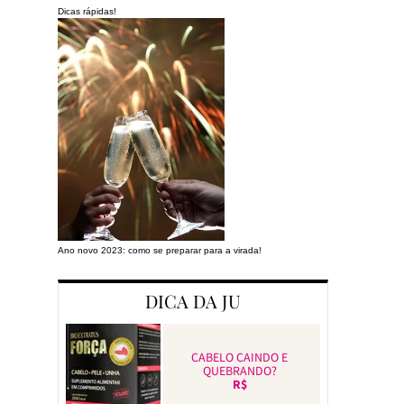
Dicas rápidas!
Ano novo 2023: como se preparar para a virada!
Preparando a cas
DICA DA JU
CABELO CAINDO E
QUEBRANDO?
R$