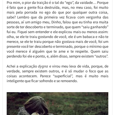
Pra mim, o pior da traição é o tal do “ego”, da vaidade… Porque
é fato que a gente fica destruída, mas, no meu caso, foi muito
mais pela porrada no ego do que por qualquer outra coisa,
sabe? Lembro que da primeira vez ficava com vergonha das
pessoas, aí um amigo meu, Dinho, falou que eu tinha era muita
sorte de ter descoberto e terminado, que quem “saiu ganhando”
fui eu. Fiquei sem entender e ele explicou mais ou menos assim:
olha, se ele te traiu gostando de você, ele é um babaca e não te
merece, se ele te traiu porque não gostava mais de você, foi um
presente você ter descoberto e terminado, porque o mínimo que
você merece é alguém que te ame e te respeite. Quem saiu
perdendo foi ele e ponto, e, além disso, sempre existem “outros”.
Achei a explicação
dygna
e virou meu leva de vida, porque, de
verdade, sempre existem outros, e é só mudar o foco que as
coisas acontecem. Parece “superficial”, mas é muito mais
inteligente que ficar sofrendo e se remoendo.