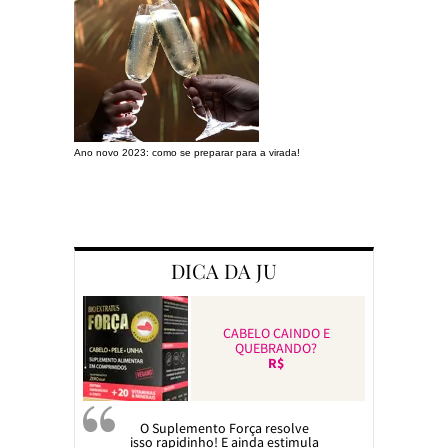
Ano novo 2023: como se preparar para a virada!
Preparando a c
DICA DA JU
CABELO CAINDO E
QUEBRANDO?
R$
O Suplemento Força resolve
isso rapidinho! E ainda estimula