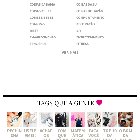
COISAS DA BAHIA
COISAS DA JU
COISAS DE JEE
COISAS DO JAPÃO
COMES E BEBES
COMPORTAMENTO
COMPRAS
DECORAÇÃO
DIETA
DIY
EMAGRECIMENTO
ENTRETENIMENTO
FENG SHUI
FITNESS
VER MAIS
TAGS QUE A GENTE
PECHIN
USEI E
ACHAD
COM
MATEM
FAÇA
TOP 10
O BOM
CHA
AMEI!
OS
QUE
ÁTICA
VOCÊ
DA
DA
FAST
ROUPA
FASHIO
MESMA
BLOGU
BAHIA