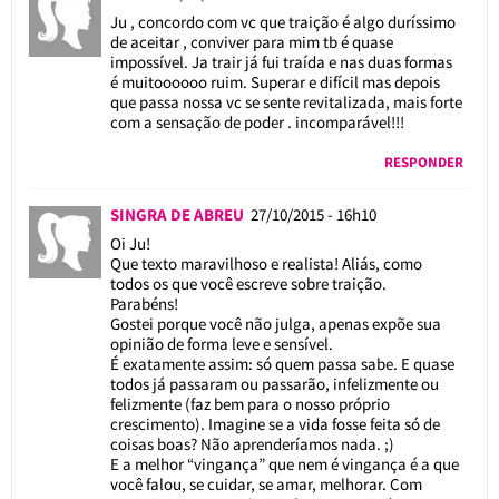
Ju , concordo com vc que traição é algo duríssimo
de aceitar , conviver para mim tb é quase
impossível. Ja trair já fui traída e nas duas formas
é muitoooooo ruim. Superar e difícil mas depois
que passa nossa vc se sente revitalizada, mais forte
com a sensação de poder . incomparável!!!
RESPONDER
SINGRA DE ABREU
27/10/2015 - 16h10
Oi Ju!
Que texto maravilhoso e realista! Aliás, como
todos os que você escreve sobre traição.
Parabéns!
Gostei porque você não julga, apenas expõe sua
opinião de forma leve e sensível.
É exatamente assim: só quem passa sabe. E quase
todos já passaram ou passarão, infelizmente ou
felizmente (faz bem para o nosso próprio
crescimento). Imagine se a vida fosse feita só de
coisas boas? Não aprenderíamos nada. ;)
E a melhor “vingança” que nem é vingança é a que
você falou, se cuidar, se amar, melhorar. Com