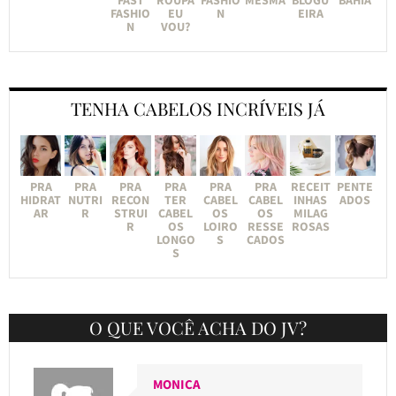
FASHIO
EU
N
EIRA
N
VOU?
TENHA CABELOS INCRÍVEIS JÁ
PRA
PRA
PRA
PRA
PRA
PRA
RECEIT
PENTE
HIDRAT
NUTRI
RECON
TER
CABEL
CABEL
INHAS
ADOS
AR
R
STRUI
CABEL
OS
OS
MILAG
R
OS
LOIRO
RESSE
ROSAS
LONGO
S
CADOS
S
O QUE VOCÊ ACHA DO JV?
MONICA