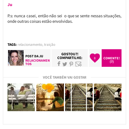
Ju
P.s: nunca casei, então não sei o que se sente nessas situações,
onde outras coisas estão envolvidas.
TAGS:
relacionamento
,
traição
GOSTOU?!
POST DA
JU
COMPARTILHE:
8
COMENTE!
RELACIONAMEN
(7)
TOS
VOCÊ TAMBÉM VAI GOSTAR