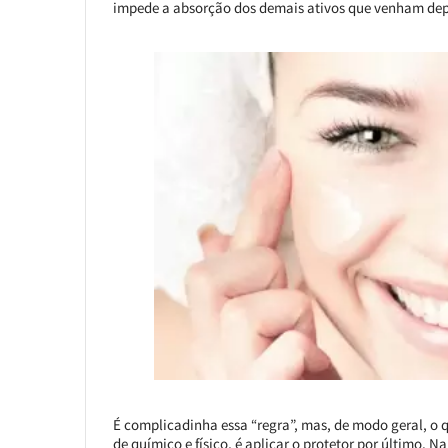
impede a absorção dos demais ativos que venham dep
É complicadinha essa “regra”, mas, de modo geral, o q
de químico e físico, é aplicar o protetor por último. 