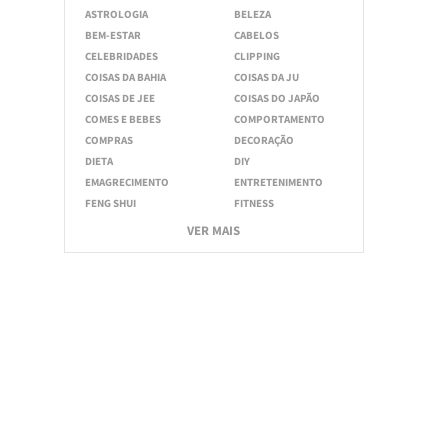
ASTROLOGIA
BELEZA
BEM-ESTAR
CABELOS
CELEBRIDADES
CLIPPING
COISAS DA BAHIA
COISAS DA JU
COISAS DE JEE
COISAS DO JAPÃO
COMES E BEBES
COMPORTAMENTO
COMPRAS
DECORAÇÃO
DIETA
DIY
EMAGRECIMENTO
ENTRETENIMENTO
FENG SHUI
FITNESS
VER MAIS