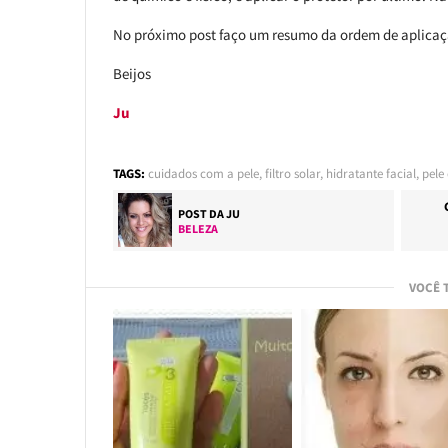
No próximo post faço um resumo da ordem de aplicação
Beijos
Ju
TAGS:
cuidados com a pele
,
filtro solar
,
hidratante facial
,
pele
POST DA
JU
BELEZA
VOCÊ 