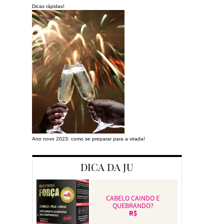
Dicas rápidas!
Ano novo 2023: como se preparar para a virada!
Preparando a cas
DICA DA JU
CABELO CAINDO E
QUEBRANDO?
R$