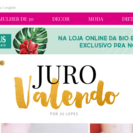
s
english
MULHER DE 30
DECOR
MODA
DIE