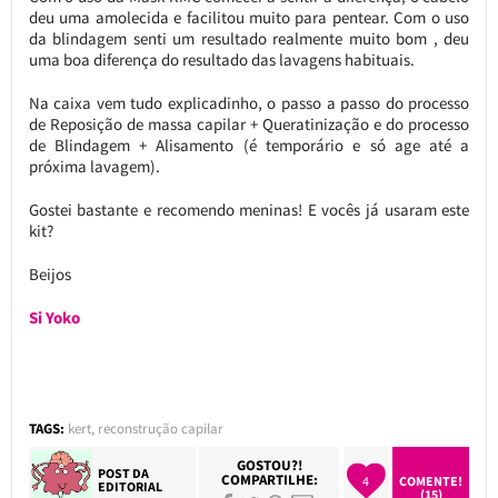
deu uma amolecida e facilitou muito para pentear. Com o uso
da blindagem senti um resultado realmente muito bom , deu
uma boa diferença do resultado das lavagens habituais.
Na caixa vem tudo explicadinho, o passo a passo do processo
de Reposição de massa capilar + Queratinização e do processo
de Blindagem + Alisamento (é temporário e só age até a
próxima lavagem).
Gostei bastante e recomendo meninas! E vocês já usaram este
kit?
Beijos
Si Yoko
TAGS:
kert
,
reconstrução capilar
GOSTOU?!
POST DA
COMPARTILHE:
4
COMENTE!
EDITORIAL
(15)