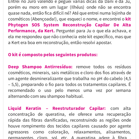
Entrei no Juro valendo e peguei várias dicas da Dani e da Ju,
porém eu moro em um lugar (Ilhéus) onde não se encontra
quase nada, então fica difícil né? Até que entrei numa lojinha de
cosméticos (Abençoada!), que esqueci o nome, e encontrei o
kit
Phytogen SOS System Reconstrução Capilar De Alta
Performance, da Kert.
Perguntei para Ju o que ela achava, e
ela me respondeu que não conhecia este kit específico, mas que
a Kert era boa em reconstrução, então resolvi apostar.
O kit é composto pelos seguintes produtos:
Deep Shampoo Antirresíduo:
remove todos os resíduos
cosméticos, minerais, sais metálicos e cloro dos fios através de
um agente desmineralizante que trabalha no pH do cabelo (4,5
– 5,5), preparando o fio para todos os tratamentos capilares. É
recomendado o uso pelo menos uma vez por semana
alternando com seu shampoo habitual.
Liquid Keratin – Reestruturador Capilar:
com alta
concentração de queratina, ele oferece uma recuperação
rápida das fibras danificadas, reconstruindo as regiões onde
houve rompimento dos tecidos capilares causado por agente
agressores como coloração, relaxamentos, alisamentos,
permanentes, cloro, sol, etc. A queratina adere à fibra ,