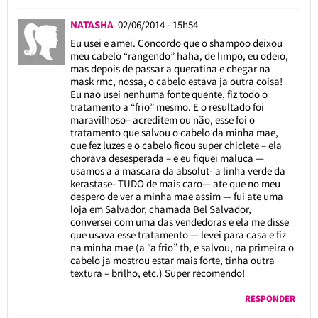
NATASHA
02/06/2014 - 15h54
Eu usei e amei. Concordo que o shampoo deixou
meu cabelo “rangendo” haha, de limpo, eu odeio,
mas depois de passar a queratina e chegar na
mask rmc, nossa, o cabelo estava ja outra coisa!
Eu nao usei nenhuma fonte quente, fiz todo o
tratamento a “frio” mesmo. E o resultado foi
maravilhoso– acreditem ou não, esse foi o
tratamento que salvou o cabelo da minha mae,
que fez luzes e o cabelo ficou super chiclete – ela
chorava desesperada – e eu fiquei maluca —
usamos a a mascara da absolut- a linha verde da
kerastase- TUDO de mais caro— ate que no meu
despero de ver a minha mae assim — fui ate uma
loja em Salvador, chamada Bel Salvador,
conversei com uma das vendedoras e ela me disse
que usava esse tratamento — levei para casa e fiz
na minha mae (a “a frio” tb, e salvou, na primeira o
cabelo ja mostrou estar mais forte, tinha outra
textura – brilho, etc.) Super recomendo!
RESPONDER