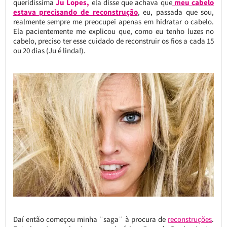
queridíssima
Ju Lopes,
ela disse que achava que
meu cabelo
estava precisando de reconstrução
, eu, passada que sou,
realmente sempre me preocupei apenas em hidratar o cabelo.
Ela pacientemente me explicou que, como eu tenho luzes no
cabelo, preciso ter esse cuidado de reconstruir os fios a cada 15
ou 20 dias (Ju é linda!).
Daí então começou minha ¨saga¨ à procura de
reconstruções
.