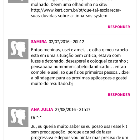
molhado. Deem uma olhadinha no site:
http://www.kert.com.br/pt/que-tal-esclarecer-
suas-duvidas-sobre-a-linha-sos-system
RESPONDER
SAMIRA
02/07/2016 - 20h12
Entao meninas, usei e amei… e olha q meu cabelo
esta em uma situação bem critica, estava com
luzes e detonado, desesperei e coloquei castanho ;
pensaaaaa nummmm cabelo danificado… entao
complei e usei, so que fiz os primeiros passos…dxei
a blindagem para as proximas aplicaçoes e gostei
muito do resultado.bj
RESPONDER
ANA JULIA
27/08/2016 - 21h17
Oi *-*
Ju, eu queria muito saber se eu posso usar esse kit
sem preocupação, porque acabei de fazer
progressiva e depois vou pintar mas preciso de um