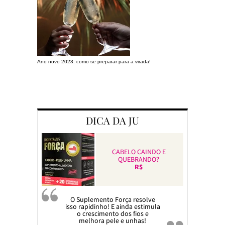
Ano novo 2023: como se preparar para a virada!
Preparando a c
DICA DA JU
CABELO CAINDO E
QUEBRANDO?
R$
O Suplemento Força resolve
isso rapidinho! E ainda estimula
o crescimento dos fios e
melhora pele e unhas!