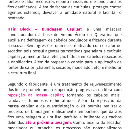
fontes de calor, reconstrói, repõe a massa, nutri e condiciona os
fios danificados. Além de fechar as cutículas, proteger contra
agentes externos, devolver a umidade natural e facilitar o
penteado.
Hair Block – Blindagem Capilar:
é uma máscara
condicionadora à base de Amino Ácido da Queratina que
auxilia na defrizagem de cabelos ondulados e frizados durante
a escova. Sem agressões químicas, é ativado com o calor do
secador, pois possui agentes termoativos que selam a cutícula
capilar , aumentando a retenção hídrica em cabelos ressecados
e danificados. Além de preparar o cabelo para a aplicação de
fontes de calor (chapinha, secador, modelador, etc) e melhorar
a estrutura final.
Segundo o fabricante, é um tratamento de rejuvenescimento
dos fios e promete uma recuperação progressiva da fibra com
reposição da massa capilar
, tornando os cabelos mais
saudáveis, luminosos e hidratados. Além da reposição da
massa capilar e da queratinização o kit permite realizar o
processo de blindagem e alisamento temporário, que dá aos
fios uma selagem e um liso perfeito e brilhante ou cachos
definidos
até a próxima lavagem
. Com o auxílio do secador,
modelador ou prancha os processos são potencializados