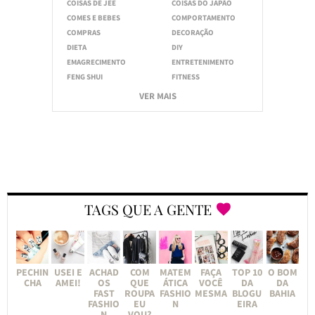
COISAS DE JEE
COISAS DO JAPÃO
COMES E BEBES
COMPORTAMENTO
COMPRAS
DECORAÇÃO
DIETA
DIY
EMAGRECIMENTO
ENTRETENIMENTO
FENG SHUI
FITNESS
VER MAIS
TAGS QUE A GENTE
PECHIN
USEI E
ACHAD
COM
MATEM
FAÇA
TOP 10
O BOM
CHA
AMEI!
OS
QUE
ÁTICA
VOCÊ
DA
DA
FAST
ROUPA
FASHIO
MESMA
BLOGU
BAHIA
FASHIO
EU
N
EIRA
N
VOU?