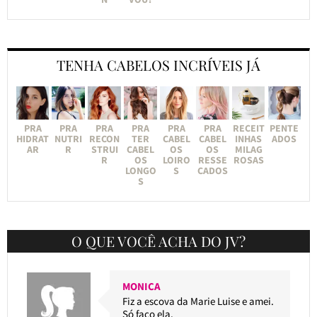
TENHA CABELOS INCRÍVEIS JÁ
PRA
PRA
PRA
PRA
PRA
PRA
RECEIT
PENTE
HIDRAT
NUTRI
RECON
TER
CABEL
CABEL
INHAS
ADOS
AR
R
STRUI
CABEL
OS
OS
MILAG
R
OS
LOIRO
RESSE
ROSAS
LONGO
S
CADOS
S
O QUE VOCÊ ACHA DO JV?
MONICA
Fiz a escova da Marie Luise e amei.
Só faço ela.