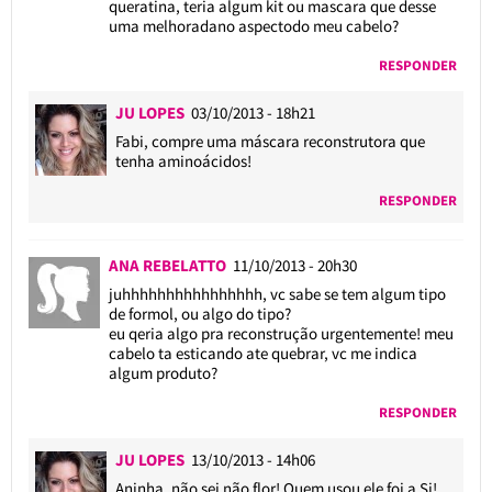
queratina, teria algum kit ou mascara que desse
uma melhoradano aspectodo meu cabelo?
RESPONDER
JU LOPES
03/10/2013 - 18h21
Fabi, compre uma máscara reconstrutora que
tenha aminoácidos!
RESPONDER
ANA REBELATTO
11/10/2013 - 20h30
juhhhhhhhhhhhhhhhh, vc sabe se tem algum tipo
de formol, ou algo do tipo?
eu qeria algo pra reconstrução urgentemente! meu
cabelo ta esticando ate quebrar, vc me indica
algum produto?
RESPONDER
JU LOPES
13/10/2013 - 14h06
Aninha, não sei não flor! Quem usou ele foi a Si!