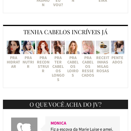
FASHIO
EU
N
EIRA
N
VOU?
TENHA CABELOS INCRÍVEIS JÁ
PRA
PRA
PRA
PRA
PRA
PRA
RECEIT
PENTE
HIDRAT
NUTRI
RECON
TER
CABEL
CABEL
INHAS
ADOS
AR
R
STRUI
CABEL
OS
OS
MILAG
R
OS
LOIRO
RESSE
ROSAS
LONGO
S
CADOS
S
O QUE VOCÊ ACHA DO JV?
MONICA
Fiz a escova da Marie Luise e amei.