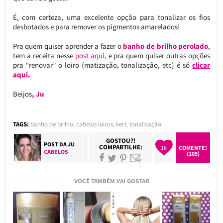
É, com certeza, uma excelente opção para tonalizar os fios
desbotados e para remover os pigmentos amarelados!
Pra quem quiser aprender a fazer o
banho de brilho perolado
,
tem a receita nesse
post aqui
, e pra quem quiser outras opções
pra “renovar” o loiro (matização, tonalização, etc) é só
clicar
aqui.
Beijos
, Ju
TAGS:
banho de brilho
,
cabelos loiros
,
kert
,
tonalização
GOSTOU?!
POST DA
JU
COMPARTILHE:
16
COMENTE!
CABELOS
(105)
VOCÊ TAMBÉM VAI GOSTAR