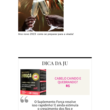
Ano novo 2023: como se preparar para a virada!
Preparando a c
DICA DA JU
CABELO CAINDO E
QUEBRANDO?
R$
O Suplemento Força resolve
isso rapidinho! E ainda estimula
o crescimento dos fios e