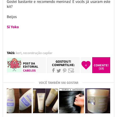
Gostei bastante e recomendo meninas! E vocês já usaram este
kit?
Beijos
Si Yoko
TAGS:
kert
,
reconstrução capilar
GOSTOU?!
POST DA
COMPARTILHE:
4
COMENTE!
EDITORIAL
(15)
CABELOS
VOCÊ TAMBÉM VAI GOSTAR