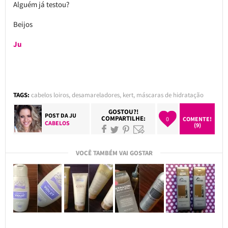
Alguém já testou?
Beijos
Ju
TAGS:
cabelos loiros
,
desamareladores
,
kert
,
máscaras de hidratação
GOSTOU?!
POST DA
JU
COMPARTILHE:
0
COMENTE!
CABELOS
(9)
VOCÊ TAMBÉM VAI GOSTAR