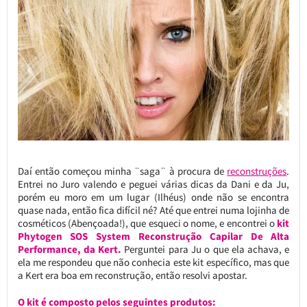
Daí então começou minha ¨saga¨ à procura de
reconstruções
.
Entrei no Juro valendo e peguei várias dicas da Dani e da Ju,
porém eu moro em um lugar (Ilhéus) onde não se encontra
quase nada, então fica difícil né? Até que entrei numa lojinha de
cosméticos (Abençoada!), que esqueci o nome, e encontrei o
kit
Phytogen SOS System Reconstrução Capilar De Alta
Performance, da Kert.
Perguntei para Ju o que ela achava, e
ela me respondeu que não conhecia este kit específico, mas que
a Kert era boa em reconstrução, então resolvi apostar.
O kit é composto pelos seguintes produtos: