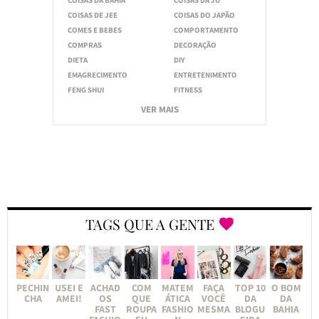
COISAS DE JEE
COISAS DO JAPÃO
COMES E BEBES
COMPORTAMENTO
COMPRAS
DECORAÇÃO
DIETA
DIY
EMAGRECIMENTO
ENTRETENIMENTO
FENG SHUI
FITNESS
VER MAIS
TAGS QUE A GENTE
PECHIN
USEI E
ACHAD
COM
MATEM
FAÇA
TOP 10
O BOM
CHA
AMEI!
OS
QUE
ÁTICA
VOCÊ
DA
DA
FAST
ROUPA
FASHIO
MESMA
BLOGU
BAHIA