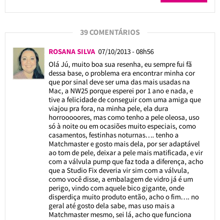
39 COMENTÁRIOS
ROSANA SILVA
07/10/2013 - 08h56
Olá Jú, muito boa sua resenha, eu sempre fui fã
dessa base, o problema era encontrar minha cor
que por sinal deve ser uma das mais usadas na
Mac, a NW25 porque esperei por 1 ano e nada, e
tive a felicidade de conseguir com uma amiga que
viajou pra fora, na minha pele, ela dura
horrooooores, mas como tenho a pele oleosa, uso
só à noite ou em ocasiões muito especiais, como
casamentos, festinhas noturnas…. tenho a
Matchmaster e gosto mais dela, por ser adaptável
ao tom de pele, deixar a pele mais matificada, e vir
com a válvula pump que faz toda a diferença, acho
que a Studio Fix deveria vir sim com a válvula,
como você disse, a embalagem de vidro já é um
perigo, vindo com aquele bico gigante, onde
disperdiça muito produto então, acho o fim…. no
geral até gosto dela sabe, mas uso mais a
Matchmaster mesmo, sei lá, acho que funciona