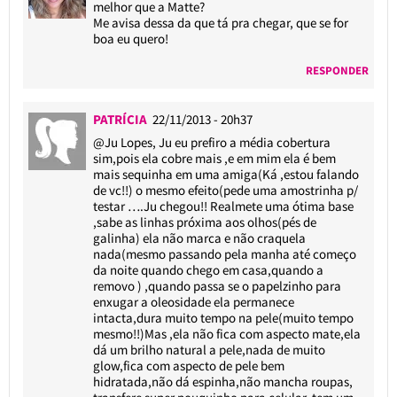
melhor que a Matte?
Me avisa dessa da que tá pra chegar, que se for
boa eu quero!
RESPONDER
PATRÍCIA
22/11/2013 - 20h37
@Ju Lopes
, Ju eu prefiro a média cobertura
sim,pois ela cobre mais ,e em mim ela é bem
mais sequinha em uma amiga(Ká ,estou falando
de vc!!) o mesmo efeito(pede uma amostrinha p/
testar ….Ju chegou!! Realmete uma ótima base
,sabe as linhas próxima aos olhos(pés de
galinha) ela não marca e não craquela
nada(mesmo passando pela manha até começo
da noite quando chego em casa,quando a
removo ) ,quando passa se o papelzinho para
enxugar a oleosidade ela permanece
intacta,dura muito tempo na pele(muito tempo
mesmo!!)Mas ,ela não fica com aspecto mate,ela
dá um brilho natural a pele,nada de muito
glow,fica com aspecto de pele bem
hidratada,não dá espinha,não mancha roupas,