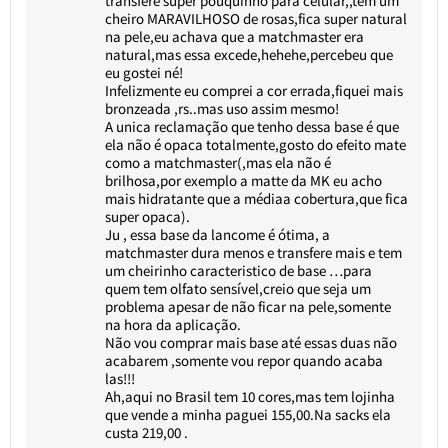
transfere super pouquinho para celular,,tem um
cheiro MARAVILHOSO de rosas,fica super natural
na pele,eu achava que a matchmaster era
natural,mas essa excede,hehehe,percebeu que
eu gostei né!
Infelizmente eu comprei a cor errada,fiquei mais
bronzeada ,rs..mas uso assim mesmo!
A unica reclamação que tenho dessa base é que
ela não é opaca totalmente,gosto do efeito mate
como a matchmaster(,mas ela não é
brilhosa,por exemplo a matte da MK eu acho
mais hidratante que a médiaa cobertura,que fica
super opaca).
Ju , essa base da lancome é ótima, a
matchmaster dura menos e transfere mais e tem
um cheirinho caracteristico de base …para
quem tem olfato sensível,creio que seja um
problema apesar de não ficar na pele,somente
na hora da aplicação.
Não vou comprar mais base até essas duas não
acabarem ,somente vou repor quando acaba
las!!!
Ah,aqui no Brasil tem 10 cores,mas tem lojinha
que vende a minha paguei 155,00.Na sacks ela
custa 219,00 .