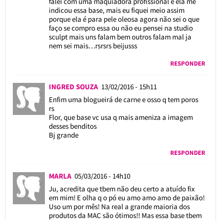
falei com uma maquiadora profissional e ela me
indicou essa base, mais eu fiquei meio assim
porque ela é para pele oleosa agora não sei o que
faço se compro essa ou não eu pensei na studio
sculpt mais uns falam bem outros falam mal ja
nem sei mais…rsrsrs beijusss
RESPONDER
INGRED SOUZA
13/02/2016 - 15h11
Enfim uma blogueirá de carne e osso q tem poros
rs
Flor, que base vc usa q mais ameniza a imagem
desses benditos
Bj grande
RESPONDER
MARLA
05/03/2016 - 14h10
Ju, acredita que tbem não deu certo a atuído fix
em mim! E olha q o pó eu amo amo amo de paixão!
Uso um por mês! Na real a grande maioria dos
produtos da MAC são ótimos!! Mas essa base tbem