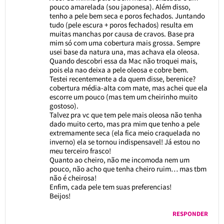
pouco amarelada (sou japonesa). Além disso,
tenho a pele bem seca e poros fechados. Juntando
tudo (pele escura + poros fechados) resulta em
muitas manchas por causa de cravos. Base pra
mim só com uma cobertura mais grossa. Sempre
usei base da natura una, mas achava ela oleosa.
Quando descobri essa da Mac não troquei mais,
pois ela nao deixa a pele oleosa e cobre bem.
Testei recentemente a da quem disse, berenice?
cobertura média-alta com mate, mas achei que ela
escorre um pouco (mas tem um cheirinho muito
gostoso).
Talvez pra vc que tem pele mais oleosa não tenha
dado muito certo, mas pra mim que tenho a pele
extremamente seca (ela fica meio craquelada no
inverno) ela se tornou indispensavel! Já estou no
meu terceiro frasco!
Quanto ao cheiro, não me incomoda nem um
pouco, não acho que tenha cheiro ruim… mas tbm
não é cheirosa!
Enfim, cada pele tem suas preferencias!
Beijos!
RESPONDER