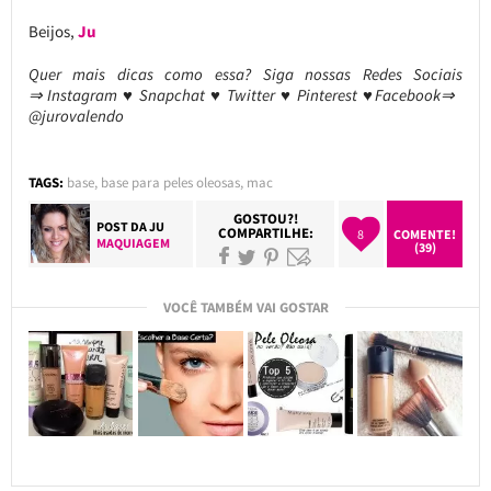
Beijos,
Ju
Quer mais dicas como essa?
Siga nossas Redes Sociais
⇒ Instagram ♥ Snapchat ♥ Twitter ♥ Pinterest ♥Facebook⇒
@jurovalendo
TAGS:
base
,
base para peles oleosas
,
mac
GOSTOU?!
POST DA
JU
COMPARTILHE:
8
COMENTE!
MAQUIAGEM
(39)
VOCÊ TAMBÉM VAI GOSTAR