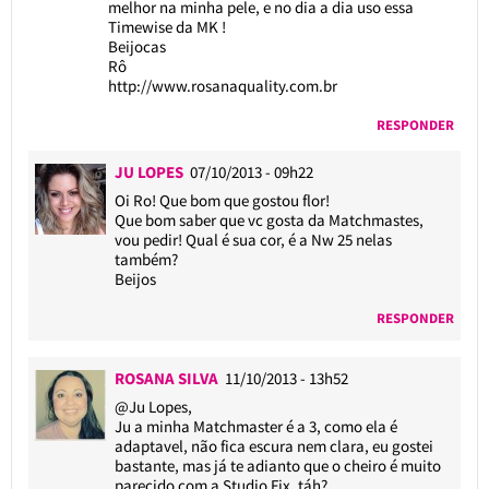
melhor na minha pele, e no dia a dia uso essa
Timewise da MK !
Beijocas
Rô
http://www.rosanaquality.com.br
RESPONDER
JU LOPES
07/10/2013 - 09h22
Oi Ro! Que bom que gostou flor!
Que bom saber que vc gosta da Matchmastes,
vou pedir! Qual é sua cor, é a Nw 25 nelas
também?
Beijos
RESPONDER
ROSANA SILVA
11/10/2013 - 13h52
@Ju Lopes
,
Ju a minha Matchmaster é a 3, como ela é
adaptavel, não fica escura nem clara, eu gostei
bastante, mas já te adianto que o cheiro é muito
parecido com a Studio Fix, táh?