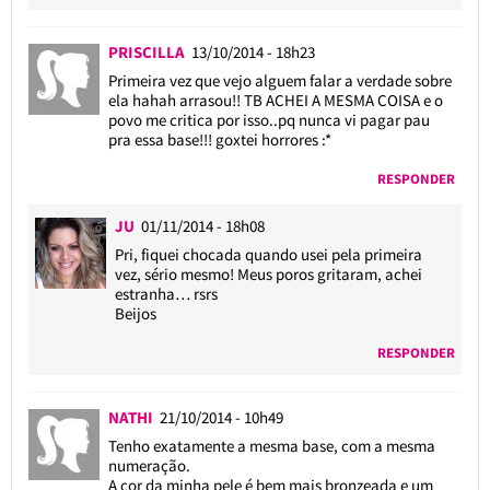
PRISCILLA
13/10/2014 - 18h23
Primeira vez que vejo alguem falar a verdade sobre
ela hahah arrasou!! TB ACHEI A MESMA COISA e o
povo me critica por isso..pq nunca vi pagar pau
pra essa base!!! goxtei horrores :*
RESPONDER
JU
01/11/2014 - 18h08
Pri, fiquei chocada quando usei pela primeira
vez, sério mesmo! Meus poros gritaram, achei
estranha… rsrs
Beijos
RESPONDER
NATHI
21/10/2014 - 10h49
Tenho exatamente a mesma base, com a mesma
numeração.
A cor da minha pele é bem mais bronzeada e um