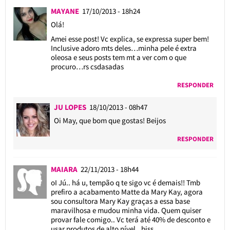
MAYANE
17/10/2013 - 18h24
Olá!
Amei esse post! Vc explica, se expressa super bem!
Inclusive adoro mts deles…minha pele é extra
oleosa e seus posts tem mt a ver com o que
procuro…rs csdasadas
RESPONDER
JU LOPES
18/10/2013 - 08h47
Oi May, que bom que gostas! Beijos
RESPONDER
MAIARA
22/11/2013 - 18h44
oI Jú.. há u, tempão q te sigo vc é demais!! Tmb
prefiro a acabamento Matte da Mary Kay, agora
sou consultora Mary Kay graças a essa base
maravilhosa e mudou minha vida. Quem quiser
provar fale comigo.. Vc terá até 40% de desconto e
usar produtos de alto nível.. bjss