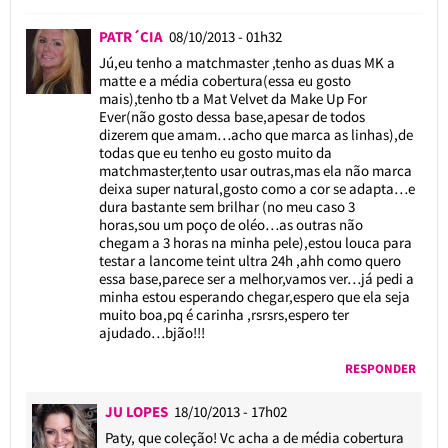
PATR´CIA
08/10/2013 - 01h32
Jú,eu tenho a matchmaster ,tenho as duas MK a
matte e a média cobertura(essa eu gosto
mais),tenho tb a Mat Velvet da Make Up For
Ever(não gosto dessa base,apesar de todos
dizerem que amam…acho que marca as linhas),de
todas que eu tenho eu gosto muito da
matchmaster,tento usar outras,mas ela não marca
deixa super natural,gosto como a cor se adapta…e
dura bastante sem brilhar (no meu caso 3
horas,sou um poço de oléo…as outras não
chegam a 3 horas na minha pele),estou louca para
testar a lancome teint ultra 24h ,ahh como quero
essa base,parece ser a melhor,vamos ver…já pedi a
minha estou esperando chegar,espero que ela seja
muito boa,pq é carinha ,rsrsrs,espero ter
ajudado…bjão!!!
RESPONDER
JU LOPES
18/10/2013 - 17h02
Paty, que coleção! Vc acha a de média cobertura