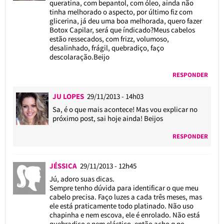
queratina, com bepantol, com óleo, ainda não
tinha melhorado o aspecto, por último fiz com
glicerina, já deu uma boa melhorada, quero fazer
Botox Capilar, será que índicado?Meus cabelos
estão ressecados, com frizz, volumoso,
desalinhado, frágil, quebradiço, faço
descolaração.Beijo
RESPONDER
JU LOPES
29/11/2013 - 14h03
Sa, é o que mais acontece! Mas vou explicar no
próximo post, sai hoje ainda! Beijos
RESPONDER
JÉSSICA
29/11/2013 - 12h45
Jú, adoro suas dicas.
Sempre tenho dúvida para identificar o que meu
cabelo precisa. Faço luzes a cada três meses, mas
ele está praticamente todo platinado. Não uso
chapinha e nem escova, ele é enrolado. Não está
quebradiço e nem elástico, então acho q no