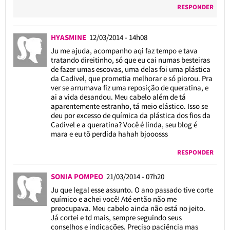
RESPONDER
HYASMINE
12/03/2014 - 14h08
Ju me ajuda, acompanho aqi faz tempo e tava
tratando direitinho, só que eu cai numas besteiras
de fazer umas escovas, uma delas foi uma plástica
da Cadivel, que prometia melhorar e só piorou. Pra
ver se arrumava fiz uma reposição de queratina, e
ai a vida desandou. Meu cabelo além de tá
aparentemente estranho, tá meio elástico. Isso se
deu por excesso de química da plástica dos fios da
Cadivel e a queratina? Você é linda, seu blog é
mara e eu tô perdida hahah bjooosss
RESPONDER
SONIA POMPEO
21/03/2014 - 07h20
Ju que legal esse assunto. O ano passado tive corte
químico e achei você! Até então não me
preocupava. Meu cabelo ainda não está no jeito.
Já cortei e td mais, sempre seguindo seus
conselhos e indicações. Preciso paciência mas