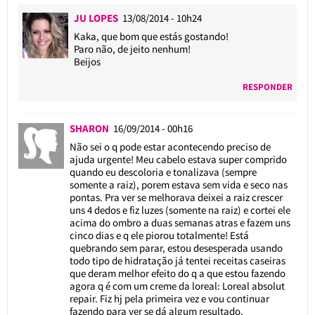
JU LOPES
13/08/2014 - 10h24
Kaka, que bom que estás gostando!
Paro não, de jeito nenhum!
Beijos
RESPONDER
SHARON
16/09/2014 - 00h16
Não sei o q pode estar acontecendo preciso de
ajuda urgente! Meu cabelo estava super comprido
quando eu descoloria e tonalizava (sempre
somente a raiz), porem estava sem vida e seco nas
pontas. Pra ver se melhorava deixei a raiz crescer
uns 4 dedos e fiz luzes (somente na raiz) e cortei ele
acima do ombro a duas semanas atras e fazem uns
cinco dias e q ele piorou totalmente! Está
quebrando sem parar, estou desesperada usando
todo tipo de hidratação já tentei receitas caseiras
que deram melhor efeito do q a que estou fazendo
agora q é com um creme da loreal: Loreal absolut
repair. Fiz hj pela primeira vez e vou continuar
fazendo para ver se dá algum resultado.