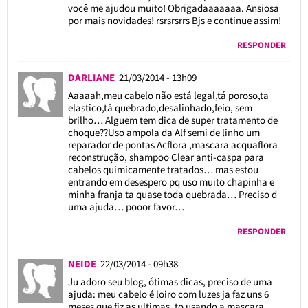
você me ajudou muito! Obrigadaaaaaaa. Ansiosa
por mais novidades! rsrsrsrrs Bjs e continue assim!
RESPONDER
DARLIANE
21/03/2014 - 13h09
Aaaaah,meu cabelo não está legal,tá poroso,ta
elastico,tá quebrado,desalinhado,feio, sem
brilho… Alguem tem dica de super tratamento de
choque??Uso ampola da Alf semi de linho um
reparador de pontas Acflora ,mascara acquaflora
reconstrução, shampoo Clear anti-caspa para
cabelos quimicamente tratados… mas estou
entrando em desespero pq uso muito chapinha e
minha franja ta quase toda quebrada… Preciso d
uma ajuda… pooor favor…
RESPONDER
NEIDE
22/03/2014 - 09h38
Ju adoro seu blog, ótimas dicas, preciso de uma
ajuda: meu cabelo é loiro com luzes ja faz uns 6
meses que fiz as ultimas, to usando a mascara