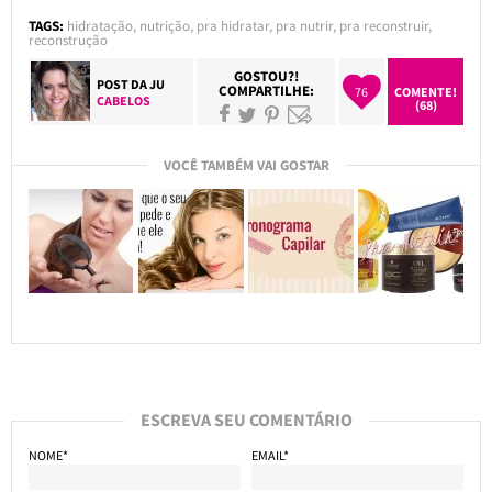
TAGS:
hidratação
,
nutrição
,
pra hidratar
,
pra nutrir
,
pra reconstruir
,
reconstrução
GOSTOU?!
POST DA
JU
COMPARTILHE:
76
COMENTE!
CABELOS
(68)
VOCÊ TAMBÉM VAI GOSTAR
ESCREVA SEU COMENTÁRIO
NOME*
EMAIL*