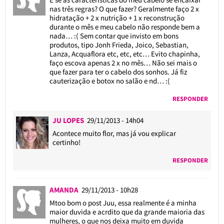
nas três regras? O que fazer? Geralmente faço 2 x
hidratação + 2 x nutrição + 1 x reconstrução
durante o mês e meu cabelo não responde bem a
nada… :( Sem contar que invisto em bons
produtos, tipo Jonh Frieda, Joico, Sebastian,
Lanza, Acquaflora etc, etc, etc… Evito chapinha,
faço escova apenas 2 x no mês… Não sei mais o
que fazer para ter o cabelo dos sonhos. Já fiz
cauterização e botox no salão e nd… :(
RESPONDER
JU LOPES
29/11/2013 - 14h04
Acontece muito flor, mas já vou explicar
certinho!
RESPONDER
AMANDA
29/11/2013 - 10h28
Mtoo bom o post Juu, essa realmente é a minha
maior duvida e acrdito que da grande maioria das
mulheres, o que nos deixa muito em duvida