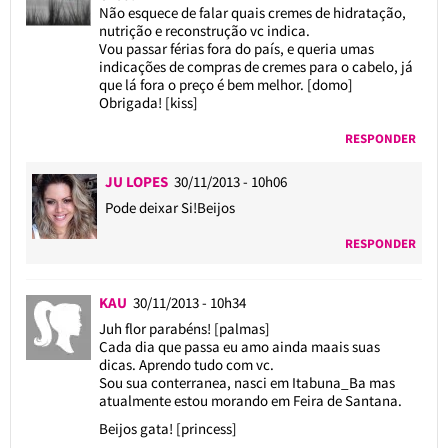
Não esquece de falar quais cremes de hidratação,
nutrição e reconstrução vc indica.
Vou passar férias fora do país, e queria umas
indicações de compras de cremes para o cabelo, já
que lá fora o preço é bem melhor. [domo]
Obrigada! [kiss]
RESPONDER
JU LOPES
30/11/2013 - 10h06
Pode deixar Si!Beijos
RESPONDER
KAU
30/11/2013 - 10h34
Juh flor parabéns! [palmas]
Cada dia que passa eu amo ainda maais suas
dicas. Aprendo tudo com vc.
Sou sua conterranea, nasci em Itabuna_Ba mas
atualmente estou morando em Feira de Santana.
Beijos gata! [princess]