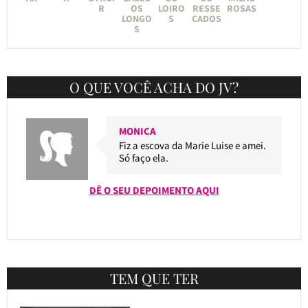
R
OS
LOIRO
RESSE
ROSAS
LONGO
S
CADOS
S
O QUE VOCÊ ACHA DO JV?
MONICA
Fiz a escova da Marie Luise e amei.
Só faço ela.
DÊ O SEU DEPOIMENTO AQUI
TEM QUE TER