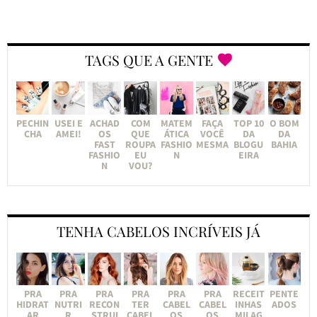
TAGS QUE A GENTE
PECHIN
USEI E
ACHAD
COM
MATEM
FAÇA
TOP 10
O BOM
CHA
AMEI!
OS
QUE
ÁTICA
VOCÊ
DA
DA
FAST
ROUPA
FASHIO
MESMA
BLOGU
BAHIA
FASHIO
EU
N
EIRA
N
VOU?
TENHA CABELOS INCRÍVEIS JÁ
PRA
PRA
PRA
PRA
PRA
PRA
RECEIT
PENTE
HIDRAT
NUTRI
RECON
TER
CABEL
CABEL
INHAS
ADOS
AR
R
STRUI
CABEL
OS
OS
MILAG