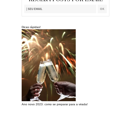
Dicas rápidas!
Ano novo 2023: como se preparar para a virada!
Preparando a c