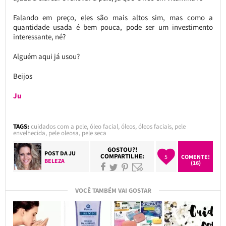
Falando em preço, eles são mais altos sim, mas como a
quantidade usada é bem pouca, pode ser um investimento
interessante, né?
Alguém aqui já usou?
Beijos
Ju
TAGS:
cuidados com a pele
,
óleo facial
,
óleos
,
óleos faciais
,
pele
envelhecida
,
pele oleosa
,
pele seca
GOSTOU?!
POST DA
JU
COMPARTILHE:
5
COMENTE!
BELEZA
(16)
VOCÊ TAMBÉM VAI GOSTAR