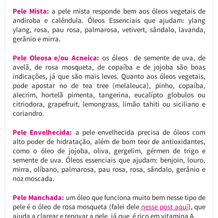
Pele Mista:
a
pele mista responde bem aos óleos vegetais de
andiroba e calêndula. Óleos Essenciais que ajudam: ylang
ylang, rosa, pau rosa, palmarosa, vetivert, sândalo, lavanda,
gerânio e mirra.
Pele Oleosa e/ou Acneica:
os óleos de semente de uva, de
avelã, de rosa mosqueta, de copaíba e de jojoba são boas
indicações, já que são mais leves. Quanto aos óleos vegetais,
pode apostar no de tea tree (melaleuca), pinho, copaíba,
alecrim, hortelã pimenta, tangerina, eucalípto globulos ou
citriodora, grapefruit, lemongrass, limão tahiti ou siciliano e
coriandro.
Pele Envelhecida:
a pele envelhecida precisa de óleos com
alto poder de hidratação, além de bom teor de antioxidantes,
como o óleo de jojoba, oliva, gergelim, gérmen de trigo e
semente de uva. Óleos essenciais que ajudam: benjoin, louro,
mirra, olíbano, palmarosa, pau rosa, rosa, sândalo, gerânio e
noz moscada.
Pele Manchada:
um óleo que funciona muito bem nesse tipo de
pele é o óleo de rosa mosqueta (falei dele
nesse post aqui
), que
ajuda a clarear e renovar a pele, já que é rico em vitamina A.