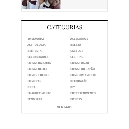
CATEGORIAS
40 SEMANAS
ACESSÓRIOS
ASTROLOGIA
BELEZA
BEM-ESTAR
CABELOS
CELEBRIDADES
CLIPPING
COISAS DA BAHIA
COISAS DA JU
COISAS DE JEE
COISAS DO JAPÃO
COMES E BEBES
COMPORTAMENTO
COMPRAS
DECORAÇÃO
DIETA
DIY
EMAGRECIMENTO
ENTRETENIMENTO
FENG SHUI
FITNESS
VER MAIS