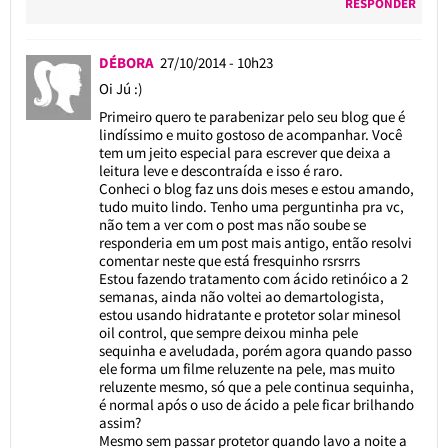
RESPONDER
DÉBORA
27/10/2014 - 10h23
Oi Jú :)
Primeiro quero te parabenizar pelo seu blog que é
lindíssimo e muito gostoso de acompanhar. Você
tem um jeito especial para escrever que deixa a
leitura leve e descontraída e isso é raro.
Conheci o blog faz uns dois meses e estou amando,
tudo muito lindo. Tenho uma perguntinha pra vc,
não tem a ver com o post mas não soube se
responderia em um post mais antigo, então resolvi
comentar neste que está fresquinho rsrsrrs
Estou fazendo tratamento com ácido retinóico a 2
semanas, ainda não voltei ao demartologista,
estou usando hidratante e protetor solar minesol
oil control, que sempre deixou minha pele
sequinha e aveludada, porém agora quando passo
ele forma um filme reluzente na pele, mas muito
reluzente mesmo, só que a pele continua sequinha,
é normal após o uso de ácido a pele ficar brilhando
assim?
Mesmo sem passar protetor quando lavo a noite a