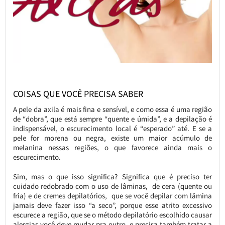
COISAS QUE VOCÊ PRECISA SABER
A pele da axila é mais fina e sensível, e como essa é uma região
de “dobra”, que está sempre “quente e úmida”, e a depilação é
indispensável, o escurecimento local é “esperado” até. E se a
pele for morena ou negra, existe um maior acúmulo de
melanina nessas regiões, o que favorece ainda mais o
escurecimento.
Sim, mas o que isso significa? Significa que é preciso ter
cuidado redobrado com o uso de lâminas, de cera (quente ou
fria) e de cremes depilatórios, que se você depilar com lâmina
jamais deve fazer isso “a seco”, porque esse atrito excessivo
escurece a região, que se o método depilatório escolhido causar
alergias você deve mudar pra outro, e precisa também tratar a