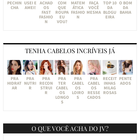
PECHIN
USEI E
ACHAD
COM
MATEM
FAÇA
TOP 10
O BOM
CHA
AMEI!
OS
QUE
ÁTICA
VOCÊ
DA
DA
FAST
ROUPA
FASHIO
MESMA
BLOGU
BAHIA
FASHIO
EU
N
EIRA
N
VOU?
TENHA CABELOS INCRÍVEIS JÁ
PRA
PRA
PRA
PRA
PRA
PRA
RECEIT
PENTE
HIDRAT
NUTRI
RECON
TER
CABEL
CABEL
INHAS
ADOS
AR
R
STRUI
CABEL
OS
OS
MILAG
R
OS
LOIRO
RESSE
ROSAS
LONGO
S
CADOS
S
O QUE VOCÊ ACHA DO JV?