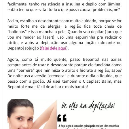
facilmente, tenho resistência a insulina e depilo com lâmina,
então tenho que evitar tudo o que possa causar problemas, né?
Assim, escolho o desodorante com muito cuidado, porque se for
muito forte me dá alergia, a região fica toda cheia de
“bolinhas” e isso mancha a pele. Quando vou depilar (juro que
vou me render ao laser!), uso uma espuminha pra reduzir o
atrito, e após a depilação uso alguma loção calmante ou
Bepantol solução (
falei dele aqui
).
Agora, como tá muito quente, passo Bepantol nas axilas
sempre antes de usar o desodorante porque ele funciona como
uma “barreira” que minimiza o atrito e hidrata a região, sabe?
De noite uso a versão “cremosa” e durante o dia a líquida, que
passo com algodão. Já usei também o Cicaplast Balm, mas
Bepantol é mais fácil de achar e mais barato!