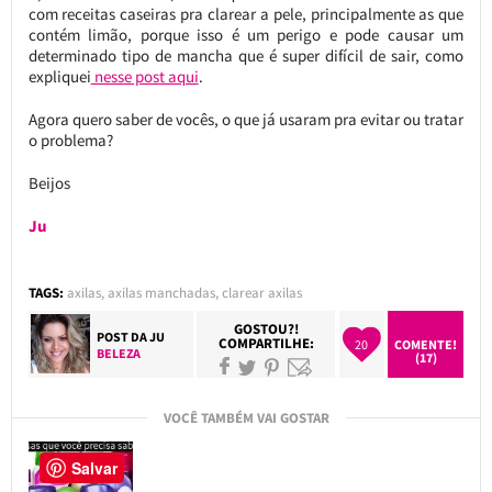
com receitas caseiras pra clarear a pele, principalmente as que
contém limão, porque isso é um perigo e pode causar um
determinado tipo de mancha que é super difícil de sair, como
expliquei
nesse post aqui
.
Agora quero saber de vocês, o que já usaram pra evitar ou tratar
o problema?
Beijos
Ju
TAGS:
axilas
,
axilas manchadas
,
clarear axilas
GOSTOU?!
POST DA
JU
COMPARTILHE:
20
COMENTE!
BELEZA
(17)
VOCÊ TAMBÉM VAI GOSTAR
Salvar