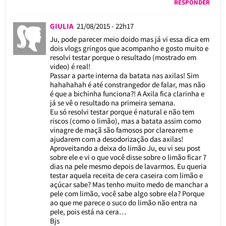
RESPONDER
GIULIA
21/08/2015 - 22h17
Ju, pode parecer meio doido mas já vi essa dica em
dois vlogs gringos que acompanho e gosto muito e
resolvi testar porque o resultado (mostrado em
video) é real!
Passar a parte interna da batata nas axilas! Sim
hahahahah é até constrangedor de falar, mas não
é que a bichinha funciona?! A Axila fica clarinha e
já se vê o resultado na primeira semana.
Eu só resolvi testar porque é natural e não tem
riscos (como o limão), mas a batata assim como
vinagre de maçã são famosos por clarearem e
ajudarem com a desodorização das axilas!
Aproveitando a deixa do limão Ju, eu vi seu post
sobre ele e vi o que você disse sobre o limão ficar 7
dias na pele mesmo depois de lavarmos. Eu queria
testar aquela receita de cera caseira com limão e
açúcar sabe? Mas tenho muito medo de manchar a
pele com limão, você sabe algo sobre ela? Porque
ao que me parece o suco do limão não entra na
pele, pois está na cera…
Bjs