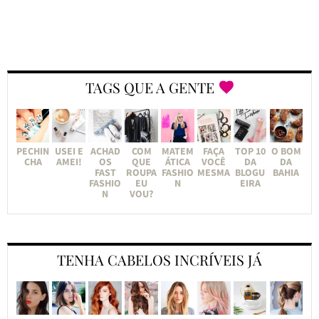
TAGS QUE A GENTE
PECHIN
USEI E
ACHAD
COM
MATEM
FAÇA
TOP 10
O BOM
CHA
AMEI!
OS
QUE
ÁTICA
VOCÊ
DA
DA
FAST
ROUPA
FASHIO
MESMA
BLOGU
BAHIA
FASHIO
EU
N
EIRA
N
VOU?
TENHA CABELOS INCRÍVEIS JÁ