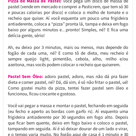
Pizza de Massa de Pastel:
você pega um disco de massa de
pastel (vende em mercado e comprei a Pasticrem, que tem só 30
e poucas calorias por disco) e coloca o molho de tomate e o
recheio que quiser. Aí você esquenta um pouco uma frigideira
antiaderente, coloca a “pizza” pronta lá, tampa e deixa em fogo
baixo por alguns minutos e…pronto! Simples, né? E fica uma
delícia gente, sério!
Ah, eu deixo por 3 minutos, mais ou menos, mas depende do
fogão de cada uma, né? E como tô de dieta, meu recheio é
sempre queijo light, pimentão, cebola, alho, milho e/ou
azeitona, mas vocês podem colocar o recheio que quiserem.
Pastel Sem Óleo:
adoro pastel, adoro, mas não dá pra fazer
dieta e comer pastel, né? Dá, dá sim, é só não fritar o pastel, ué!
Como gostei muito da pizza, tentei fazer pastel sem óleo e
funcionou, ficou crocante e gostoso.
Você vai pegar a massa e montar o pastel, fechando em seguida
(eu fecho e aperto as bordas com garfo rs). Aí esquento uma
frigideira antiaderente por 30 segundos em fogo alto. Depois
que ficar bem quente, deixo em fogo baixo e coloco o pastel,
tampando em seguida. Aí é só deixar dourar de um lado e virar,
e o tempo varia muito. No fogão aqui de casa é 1 minuto e 30