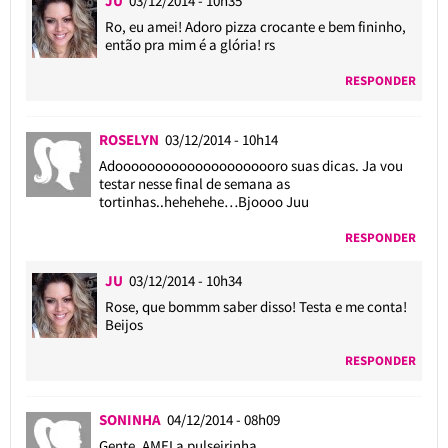
JU
03/12/2014 - 10h35
Ro, eu amei! Adoro pizza crocante e bem fininho,
então pra mim é a glória! rs
RESPONDER
ROSELYN
03/12/2014 - 10h14
Adooooooooooooooooooooro suas dicas. Ja vou
testar nesse final de semana as
tortinhas..hehehehe…Bjoooo Juu
RESPONDER
JU
03/12/2014 - 10h34
Rose, que bommm saber disso! Testa e me conta!
Beijos
RESPONDER
SONINHA
04/12/2014 - 08h09
Gente, AMEI a pulseirinha.