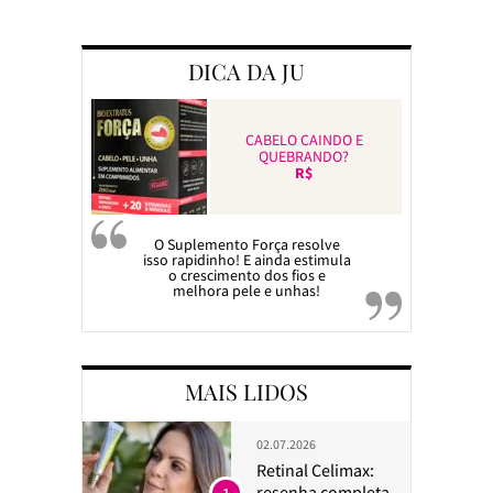
Preparando a c
DICA DA JU
CABELO CAINDO E
QUEBRANDO?
R$
O Suplemento Força resolve
isso rapidinho! E ainda estimula
o crescimento dos fios e
melhora pele e unhas!
MAIS LIDOS
02.07.2026
Retinal Celimax:
resenha completa