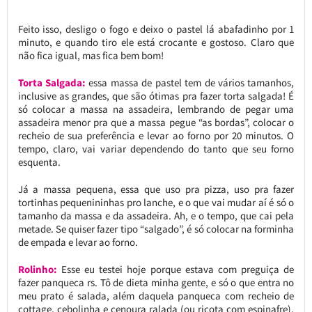
Feito isso, desligo o fogo e deixo o pastel lá abafadinho por 1
minuto, e quando tiro ele está crocante e gostoso. Claro que
não fica igual, mas fica bem bom!
Torta Salgada:
essa massa de pastel tem de vários tamanhos,
inclusive as grandes, que são ótimas pra fazer torta salgada! É
só colocar a massa na assadeira, lembrando de pegar uma
assadeira menor pra que a massa pegue “as bordas”, colocar o
recheio de sua preferência e levar ao forno por 20 minutos. O
tempo, claro, vai variar dependendo do tanto que seu forno
esquenta.
Já a massa pequena, essa que uso pra pizza, uso pra fazer
tortinhas pequenininhas pro lanche, e o que vai mudar aí é só o
tamanho da massa e da assadeira. Ah, e o tempo, que cai pela
metade. Se quiser fazer tipo “salgado”, é só colocar na forminha
de empada e levar ao forno.
Rolinho:
Esse eu testei hoje porque estava com preguiça de
fazer panqueca rs. Tô de dieta minha gente, e só o que entra no
meu prato é salada, além daquela panqueca com recheio de
cottage, cebolinha e cenoura ralada (ou ricota com espinafre),