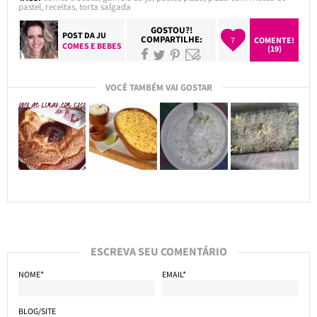
pastel
,
receitas
,
torta salgada
GOSTOU?!
POST DA
JU
COMPARTILHE:
7
COMENTE!
COMES E BEBES
(19)
VOCÊ TAMBÉM VAI GOSTAR
ESCREVA SEU COMENTÁRIO
NOME*
EMAIL*
BLOG/SITE