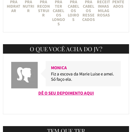
PRA
PRA
PRA
PRA
PRA
PRA
RECEIT
PENTE
HIDRAT
NUTRI
RECON
TER
CABEL
CABEL
INHAS
ADOS
AR
R
STRUI
CABEL
OS
OS
MILAG
R
OS
LOIRO
RESSE
ROSAS
LONGO
S
CADOS
S
O QUE VOCÊ ACHA DO JV?
MONICA
Fiz a escova da Marie Luise e amei.
Só faço ela.
DÊ O SEU DEPOIMENTO AQUI
TEM QUE TER