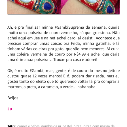
Ah, e pra finalizar minha #GambiSuprema da semana: queria
muito uma pulseira de couro vermelho, só que grossinha. Não
achei aqui em Jee e na net achei caro, aí desisti. Acontece que
precisei comprar umas coisas pra Frida, minha gatinha, e lá
tinham várias coleiras pra gato, que são bem menores. Aí eu vi
uma coleira vermelha de couro por R$4,99 e achei que daria
uma ótimaaaa pulseira… Trouxe pra casa e adorei!
Ok, é muito #Gambi, mas, gente, é de couro do mesmo jeito e
custou quase 12 vezes menos! E ó, podem dar risada, mas eu
gostei tanto do efeito que tô querendo voltar lá pra comprar a
marrom, a preta, a caramelo, a verde… hahahaha
Beijos
Ju
TAGS:
comes e bebes
,
gambis da ju
,
pastel
,
pizza
,
pizza com massa de