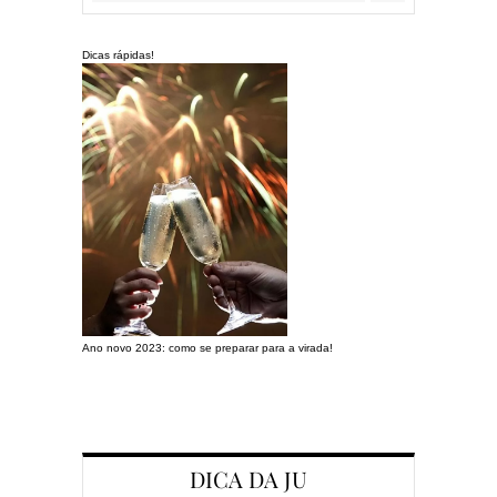
Dicas rápidas!
Ano novo 2023: como se preparar para a virada!
Preparando a c
DICA DA JU