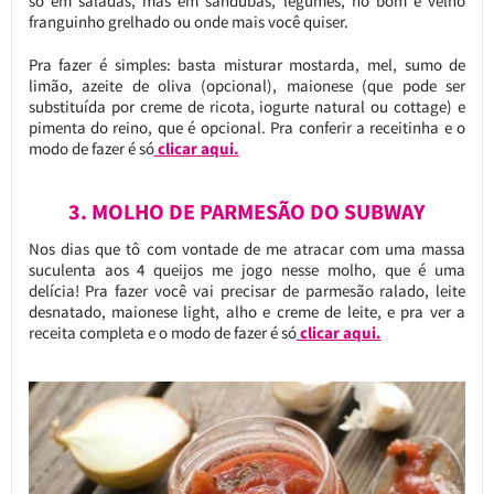
só em saladas, mas em sandubas, legumes, no bom e velho
franguinho grelhado ou onde mais você quiser.
Pra fazer é simples: basta misturar mostarda, mel, sumo de
limão, azeite de oliva (opcional), maionese (que pode ser
substituída por creme de ricota, iogurte natural ou cottage) e
pimenta do reino, que é opcional. Pra conferir a receitinha e o
modo de fazer é só
clicar aqui.
3. MOLHO DE PARMESÃO DO SUBWAY
Nos dias que tô com vontade de me atracar com uma massa
suculenta aos 4 queijos me jogo nesse molho, que é uma
delícia! Pra fazer você vai precisar de parmesão ralado, leite
desnatado, maionese light, alho e creme de leite, e pra ver a
receita completa e o modo de fazer é só
clicar aqui.