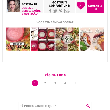
GOSTOU?!
POST DA
JU
COMPARTILHE:
28
COMENTE!
COMES E
(8)
BEBES
,
SAÚDE
E NUTRIÇÃO
VOCÊ TAMBÉM VAI GOSTAR
PÁGINA 1 DE 6
1
2
3
4
5