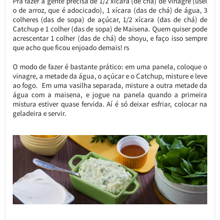
Pra fazer a gente precisa de 1/2 xícara (de chá) de vinagre (usei
o de arroz, que é adocicado), 1 xícara (das de chá) de água, 3
colheres (das de sopa) de açúcar, 1/2 xícara (das de chá) de
Catchup e 1 colher (das de sopa) de Maisena. Quem quiser pode
acrescentar 1 colher (das de chá) de shoyu, e faço isso sempre
que acho que ficou enjoado demais! rs
O modo de fazer é bastante prático: em uma panela, coloque o
vinagre, a metade da água, o açúcar e o Catchup, misture e leve
ao fogo. Em uma vasilha separada, misture a outra metade da
água com a maisena, e jogue na panela quando a primeira
mistura estiver quase fervida. Aí é só deixar esfriar, colocar na
geladeira e servir.