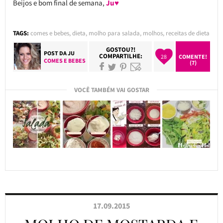
Beijos e bom final de semana,
Ju♥
TAGS:
comes e bebes
,
dieta
,
molho para salada
,
molhos
,
receitas de dieta
GOSTOU?!
POST DA
JU
COMPARTILHE:
28
COMENTE!
COMES E BEBES
(7)
VOCÊ TAMBÉM VAI GOSTAR
17.09.2015