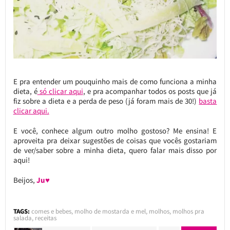
E pra entender um pouquinho mais de como funciona a minha
dieta, é
só clicar aqui
, e pra acompanhar todos os posts que já
fiz sobre a dieta e a perda de peso (já foram mais de 30!)
basta
clicar aqui.
E você, conhece algum outro molho gostoso? Me ensina! E
aproveita pra deixar sugestões de coisas que vocês gostariam
de ver/saber sobre a minha dieta, quero falar mais disso por
aqui!
Beijos,
Ju♥
TAGS:
comes e bebes
,
molho de mostarda e mel
,
molhos
,
molhos pra
salada
,
receitas