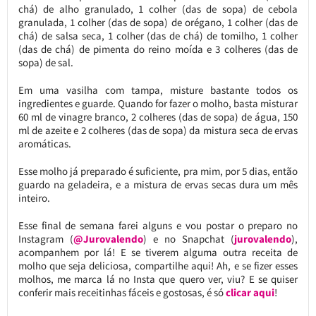
chá) de alho granulado, 1 colher (das de sopa) de cebola
granulada, 1 colher (das de sopa) de orégano, 1 colher (das de
chá) de salsa seca, 1 colher (das de chá) de tomilho, 1 colher
(das de chá) de pimenta do reino moída e 3 colheres (das de
sopa) de sal.
Em uma vasilha com tampa, misture bastante todos os
ingredientes e guarde. Quando for fazer o molho, basta misturar
60 ml de vinagre branco, 2 colheres (das de sopa) de água, 150
ml de azeite e 2 colheres (das de sopa) da mistura seca de ervas
aromáticas.
Esse molho já preparado é suficiente, pra mim, por 5 dias, então
guardo na geladeira, e a mistura de ervas secas dura um mês
inteiro.
Esse final de semana farei alguns e vou postar o preparo no
Instagram (
@Jurovalendo
) e no Snapchat (
jurovalendo
),
acompanhem por lá! E se tiverem alguma outra receita de
molho que seja deliciosa, compartilhe aqui! Ah, e se fizer esses
molhos, me marca lá no Insta que quero ver, viu? E se quiser
conferir mais receitinhas fáceis e gostosas, é só
clicar aqui
!