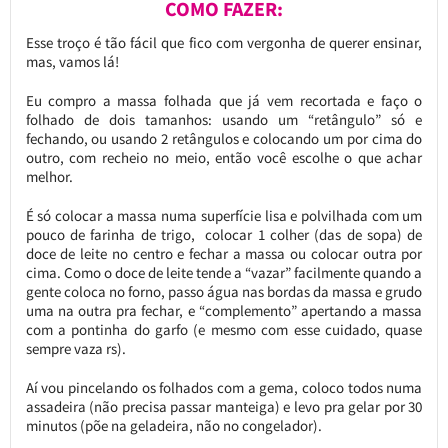
COMO FAZER:
Esse troço é tão fácil que fico com vergonha de querer ensinar,
mas, vamos lá!
Eu compro a massa folhada que já vem recortada e faço o
folhado de dois tamanhos: usando um “retângulo” só e
fechando, ou usando 2 retângulos e colocando um por cima do
outro, com recheio no meio, então você escolhe o que achar
melhor.
É só colocar a massa numa superfície lisa e polvilhada com um
pouco de farinha de trigo, colocar 1 colher (das de sopa) de
doce de leite no centro e fechar a massa ou colocar outra por
cima. Como o doce de leite tende a “vazar” facilmente quando a
gente coloca no forno, passo água nas bordas da massa e grudo
uma na outra pra fechar, e “complemento” apertando a massa
com a pontinha do garfo (e mesmo com esse cuidado, quase
sempre vaza rs).
Aí vou pincelando os folhados com a gema, coloco todos numa
assadeira (não precisa passar manteiga) e levo pra gelar por 30
minutos (põe na geladeira, não no congelador).