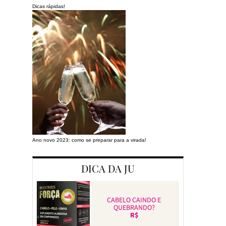
Dicas rápidas!
Ano novo 2023: como se preparar para a virada!
Preparando a cas
DICA DA JU
CABELO CAINDO E
QUEBRANDO?
R$