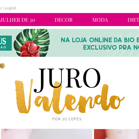
s
english
MULHER DE 30
DECOR
MODA
DIE