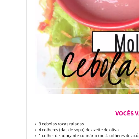
VOCÊS V
3 cebolas roxas raladas
4 colheres (das de sopa) de azeite de oliva
1 colher de adoçante culinário (ou 4 colheres de aç