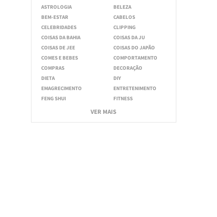
ASTROLOGIA
BELEZA
BEM-ESTAR
CABELOS
CELEBRIDADES
CLIPPING
COISAS DA BAHIA
COISAS DA JU
COISAS DE JEE
COISAS DO JAPÃO
COMES E BEBES
COMPORTAMENTO
COMPRAS
DECORAÇÃO
DIETA
DIY
EMAGRECIMENTO
ENTRETENIMENTO
FENG SHUI
FITNESS
VER MAIS