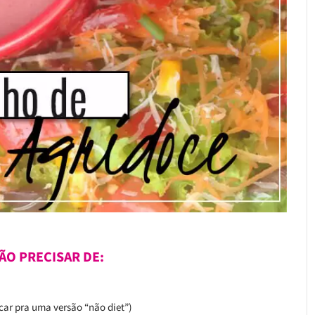
ÃO PRECISAR DE:
úcar pra uma versão “não diet”)