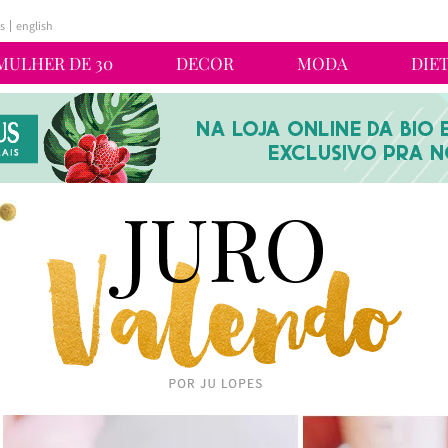
s
english
MULHER DE 30
DECOR
MODA
DIE