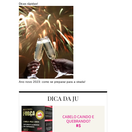
Dicas rápidas!
Ano novo 2023: como se preparar para a virada!
Preparando a cas
DICA DA JU
CABELO CAINDO E
QUEBRANDO?
R$