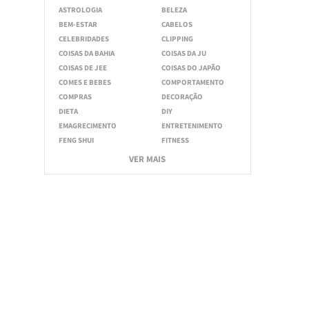
ASTROLOGIA
BELEZA
BEM-ESTAR
CABELOS
CELEBRIDADES
CLIPPING
COISAS DA BAHIA
COISAS DA JU
COISAS DE JEE
COISAS DO JAPÃO
COMES E BEBES
COMPORTAMENTO
COMPRAS
DECORAÇÃO
DIETA
DIY
EMAGRECIMENTO
ENTRETENIMENTO
FENG SHUI
FITNESS
VER MAIS