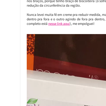
nos braços, porque tenho braço de biscoiteira (ô so
redução da circunferência da região.
Nunca levei muita fé em creme pra reduzir medida, m
dentro pra fora e o outro agindo de fora pra dentro,
completo está
nesse link aqui
), me empolguei!