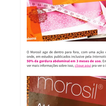
O Morosil age de dentro para fora, com uma ação 
onde, em estudos publicados inclusive pela
Internat
50% da gordura abdominal em 3 meses de uso.
En
ver mais informações sobre isso,
clique aqui
pra ver o