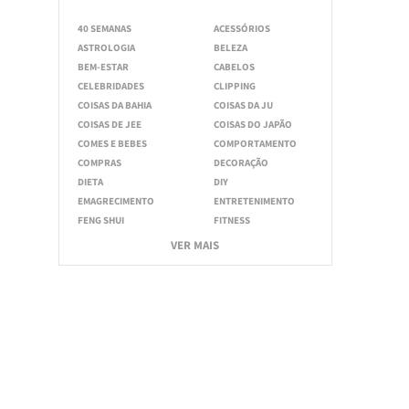
40 SEMANAS
ACESSÓRIOS
ASTROLOGIA
BELEZA
BEM-ESTAR
CABELOS
CELEBRIDADES
CLIPPING
COISAS DA BAHIA
COISAS DA JU
COISAS DE JEE
COISAS DO JAPÃO
COMES E BEBES
COMPORTAMENTO
COMPRAS
DECORAÇÃO
DIETA
DIY
EMAGRECIMENTO
ENTRETENIMENTO
FENG SHUI
FITNESS
VER MAIS