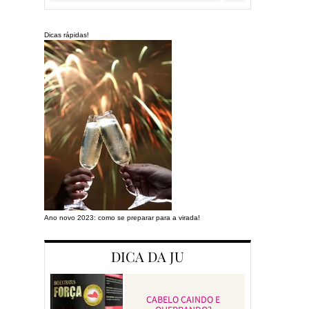
Dicas rápidas!
Ano novo 2023: como se preparar para a virada!
Preparando a cas
DICA DA JU
CABELO CAINDO E