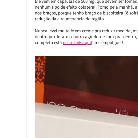
Ele vem em cápsulas de 500 mg, que devem ser tomadas
nenhum tipo de efeito colateral. Tomo pela manhã, a
nos braços, porque tenho braço de biscoiteira (ô so
redução da circunferência da região.
Nunca levei muita fé em creme pra reduzir medida, m
dentro pra fora e o outro agindo de fora pra dentro,
completo está
nesse link aqui
), me empolguei!