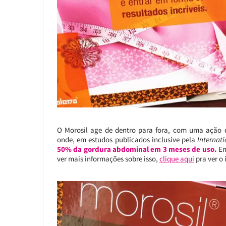
O Morosil age de dentro para fora, com uma ação 
onde, em estudos publicados inclusive pela
Internat
50% da gordura abdominal em 3 meses de uso.
En
ver mais informações sobre isso,
clique aqui
pra ver o