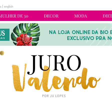
s
english
MULHER DE 30
DECOR
MODA
DIE