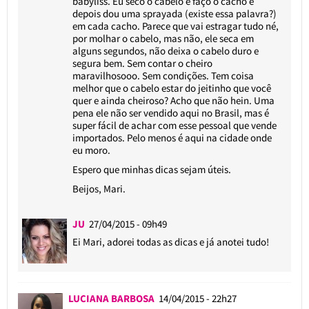
babyliss. Eu seco o cabelo e faço o cacho e
depois dou uma sprayada (existe essa palavra?)
em cada cacho. Parece que vai estragar tudo né,
por molhar o cabelo, mas não, ele seca em
alguns segundos, não deixa o cabelo duro e
segura bem. Sem contar o cheiro
maravilhosooo. Sem condições. Tem coisa
melhor que o cabelo estar do jeitinho que você
quer e ainda cheiroso? Acho que não hein. Uma
pena ele não ser vendido aqui no Brasil, mas é
super fácil de achar com esse pessoal que vende
importados. Pelo menos é aqui na cidade onde
eu moro.
Espero que minhas dicas sejam úteis.
Beijos, Mari.
JU
27/04/2015 - 09h49
Ei Mari, adorei todas as dicas e já anotei tudo!
LUCIANA BARBOSA
14/04/2015 - 22h27