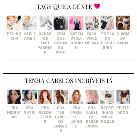
TAGS QUE A GENTE
PECHIN
USEI E
ACHAD
COM
MATEM
FAÇA
TOP 10
O BOM
CHA
AMEI!
OS
QUE
ÁTICA
VOCÊ
DA
DA
FAST
ROUPA
FASHIO
MESMA
BLOGU
BAHIA
FASHIO
EU
N
EIRA
N
VOU?
TENHA CABELOS INCRÍVEIS JÁ
PRA
PRA
PRA
PRA
PRA
PRA
RECEIT
PENTE
HIDRAT
NUTRI
RECON
TER
CABEL
CABEL
INHAS
ADOS
AR
R
STRUI
CABEL
OS
OS
MILAG
R
OS
LOIRO
RESSE
ROSAS
LONGO
S
CADOS
S