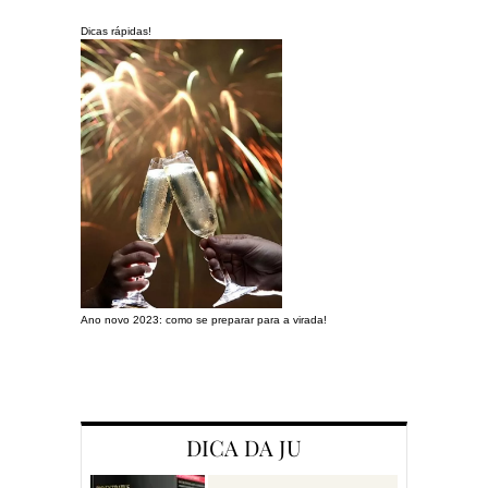
Dicas rápidas!
Ano novo 2023: como se preparar para a virada!
Preparando a c
DICA DA JU