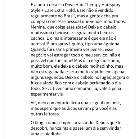
E a outra dica é o Dove Hair Therapy Hairspray
Style + Care Extra Hold. Esse não é vendido
regularmente no Brasil, mas a gente acha pra
comprar com esse pessoal que vende importados.
Menina, que coisa esse spray! Deixa o cabelo
muitíssimo cheiroso e segura muito bem os
cachos. E o mais interessante é que ele não é
aerosol. É um spray líquido, tipo uma águinha.
Quando fui usar a primeira vez pensei: esse
negócio vai estragar todo o meu serviço, não é
possível que funcione! Mas ó, o negócio é bom,
muito bom, ele deixa o cabelo molhadinho, mas
não estraga nada e seca muito rápido, em apenas
alguns segundos. Deixa o cabelo no lugar, segura o
frizz e ainda fico com o cabelo perfumado o dia
todo. Se vc tiver como comprar, Ju, vale a pena
experimentar viu.
Aff, meu comentário ficou quase igual um post,
mas espero que as dicas sirvam pra você e as
outras leitoras.
O blog, como sempre, arrasando. Depois que te
descobri, nunca mais passei um dia sem vir dar
uma espiadinha.