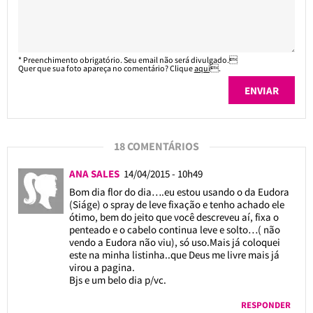
* Preenchimento obrigatório. Seu email não será divulgado.
Quer que sua foto apareça no comentário? Clique
aqui
.
18 COMENTÁRIOS
ANA SALES
14/04/2015 - 10h49
Bom dia flor do dia….eu estou usando o da Eudora
(Siáge) o spray de leve fixação e tenho achado ele
ótimo, bem do jeito que você descreveu aí, fixa o
penteado e o cabelo continua leve e solto…( não
vendo a Eudora não viu), só uso.Mais já coloquei
este na minha listinha..que Deus me livre mais já
virou a pagina.
Bjs e um belo dia p/vc.
RESPONDER