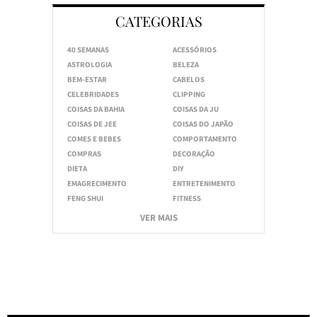
CATEGORIAS
40 SEMANAS
ACESSÓRIOS
ASTROLOGIA
BELEZA
BEM-ESTAR
CABELOS
CELEBRIDADES
CLIPPING
COISAS DA BAHIA
COISAS DA JU
COISAS DE JEE
COISAS DO JAPÃO
COMES E BEBES
COMPORTAMENTO
COMPRAS
DECORAÇÃO
DIETA
DIY
EMAGRECIMENTO
ENTRETENIMENTO
FENG SHUI
FITNESS
VER MAIS