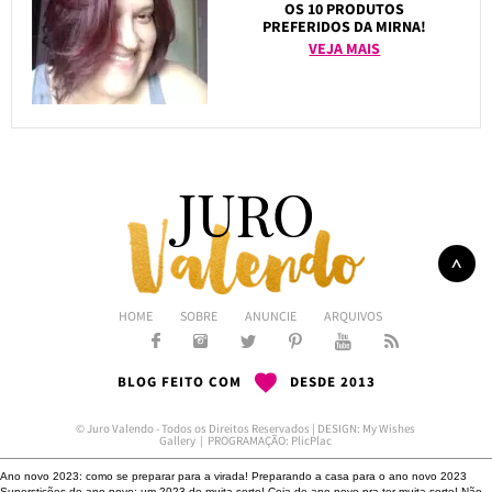
OS 10 PRODUTOS
PREFERIDOS DA MIRNA!
VEJA MAIS
HOME
SOBRE
ANUNCIE
ARQUIVOS
BLOG FEITO COM
DESDE 2013
© Juro Valendo - Todos os Direitos Reservados | DESIGN:
My Wishes
Gallery
| PROGRAMAÇÃO:
PlicPlac
Ano novo 2023: como se preparar para a virada!
Preparando a casa para o ano novo 2023
Superstições de ano novo: um 2023 de muita sorte!
Ceia de ano novo pra ter muita sorte!
Não