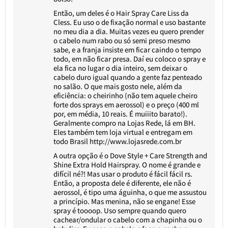
Então, um deles é o Hair Spray Care Liss da
Cless. Eu uso o de fixação normal e uso bastante
no meu dia a dia. Muitas vezes eu quero prender
o cabelo num rabo ou só semi preso mesmo
sabe, e a franja insiste em ficar caindo o tempo
todo, em não ficar presa. Daí eu coloco o spray e
ela fica no lugar o dia inteiro, sem deixar o
cabelo duro igual quando a gente faz penteado
no salão. O que mais gosto nele, além da
eficiência: o cheirinho (não tem aquele cheiro
forte dos sprays em aerossol) e o preço (400 ml
por, em média, 10 reais. É muiiito barato!).
Geralmente compro na Lojas Rede, lá em BH.
Eles também tem loja virtual e entregam em
todo Brasil
http://www.lojasrede.com.br
A outra opção é o Dove Style + Care Strength and
Shine Extra Hold Hairspray. O nome é grande e
difícil né?! Mas usar o produto é fácil fácil rs.
Então, a proposta dele é diferente, ele não é
aerossol, é tipo uma águinha, o que me assustou
a princípio. Mas menina, não se engane! Esse
spray é toooop. Uso sempre quando quero
cachear/ondular o cabelo com a chapinha ou o