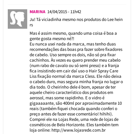
MARINA
14/04/2015 - 11h42
Ju! Tá viciadinha mesmo nos produtos do Lee hein
rs
Mas é assim mesmo, quando uma coisa é boa a
gente gosta mesmo né?!
Eu nunca usei nada da marca, mas tenho duas
recomendações das boas pra fazer sobre fixadores
de cabelo. Uso sempre os dois, não só pra fixar
cachinhos. Às vezes eu quero prender meu cabelo
(num rabo de cavalo ou só semi preso) e a franja
fica insistindo em cair daí uso o Hair Spray Care
Liss fixação normal da marca Cless. Ele não deixa
o cabelo duro, mas segura minha franja no lugar o
dia todo. O cheirinho dele é bom, apesar de ter
aquele cheiro característico dos produtos em
aerosol, mas some rapidinho. E o vidro é
gigaaaaante, são 400ml por aproximadamente 10
reais (também fiquei chocada quando conferi o
preço antes de fazer esse comentário! hihihi).
Comprei ele na Lojas Rede, uma rede de lojas de
cosméticos de Belo Horizonte. Eles também tem
loja online:
http://www.lojasrede.com.br