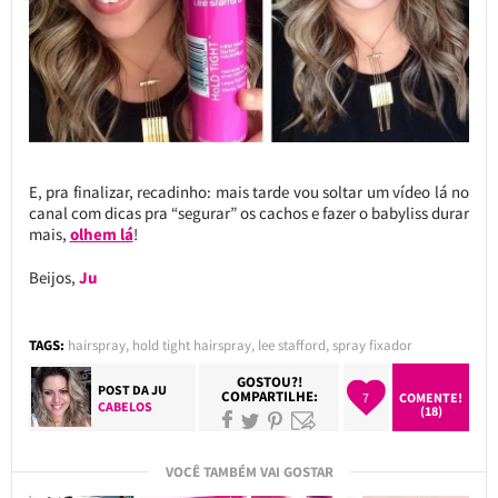
E, pra finalizar, recadinho: mais tarde vou soltar um vídeo lá no
canal com dicas pra “segurar” os cachos e fazer o babyliss durar
mais,
olhem lá
!
Beijos,
Ju
TAGS:
hairspray
,
hold tight hairspray
,
lee stafford
,
spray fixador
GOSTOU?!
POST DA
JU
COMPARTILHE:
7
COMENTE!
CABELOS
(18)
VOCÊ TAMBÉM VAI GOSTAR