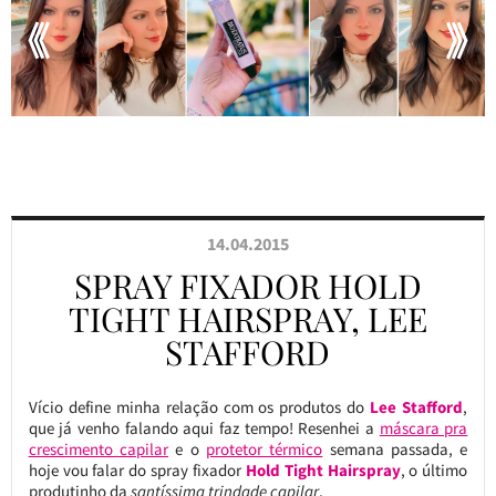
14.04.2015
SPRAY FIXADOR HOLD
TIGHT HAIRSPRAY, LEE
STAFFORD
Vício define minha relação com os produtos do
Lee Stafford
,
que já venho falando aqui faz tempo! Resenhei a
máscara pra
crescimento capilar
e o
protetor térmico
semana passada, e
hoje vou falar do spray fixador
Hold Tight Hairspray
, o último
produtinho da
santíssima trindade capilar
.