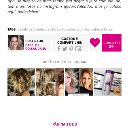
tipo, só preciso de mais tempo pra pegar o jeito com ele! Ah,
tem mais fotos no Instagram (@JuroValendo), mas já coloco
aqui, pode deixar!
TAGS:
cabelo cacheado
,
cabelo curto
,
cabelos curtos
,
cabelos loiros
GOSTOU?!
POST DA
JU
COMPARTILHE:
110
COMENTE!
CABELOS
,
(85)
COISAS DA JU
VOCÊ TAMBÉM VAI GOSTAR
PÁGINA 1 DE 3