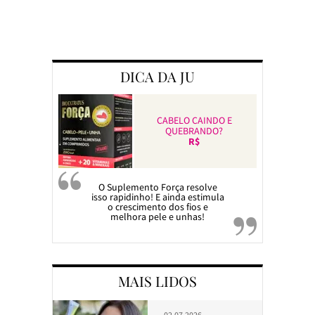
Preparando a c
DICA DA JU
CABELO CAINDO E
QUEBRANDO?
R$
O Suplemento Força resolve
isso rapidinho! E ainda estimula
o crescimento dos fios e
melhora pele e unhas!
MAIS LIDOS
02.07.2026