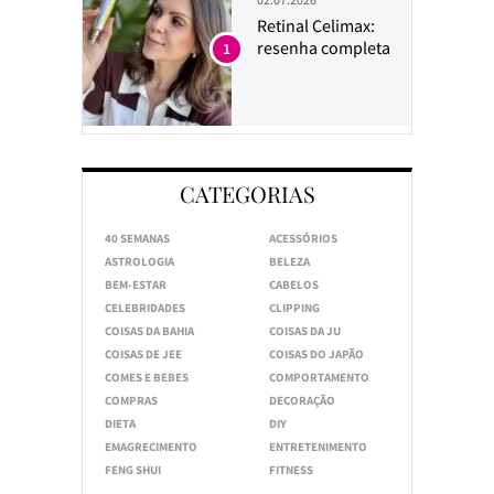
Retinal Celimax:
resenha completa
1
CATEGORIAS
40 SEMANAS
ACESSÓRIOS
ASTROLOGIA
BELEZA
BEM-ESTAR
CABELOS
CELEBRIDADES
CLIPPING
COISAS DA BAHIA
COISAS DA JU
COISAS DE JEE
COISAS DO JAPÃO
COMES E BEBES
COMPORTAMENTO
COMPRAS
DECORAÇÃO
DIETA
DIY
EMAGRECIMENTO
ENTRETENIMENTO
FENG SHUI
FITNESS