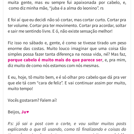
muita gente, mas eu sempre fui apaixonada por cabelo, e,
como diz minha mãe, “juba é a alma do leonino”. rs
E foi aí que eu decidi não só cortar, mas cortar curto. Cortar pra
ter volume. Cortar pra ter movimento. Cortar pra acordar, soltar
e sair me sentindo livre. E ó, não existe sensação melhor!
Fiz isso no sábado e, gente, é como se tivesse tirado um peso
enorme das costas. Muito louco imaginar que uma coisa tão
simples possa fazer tanta diferença na nossa vida, né? Mas faz,
porque cabelo é muito mais do que parece ser
, e, pra mim,
diz muito de como nós estamos com nós mesmas.
E eu, hoje, tô muito bem, e é só olhar pro cabelo que dá pra ver
que ele tá com “cara de feliz”. E vai continuar assim por muito,
muito tempo!
Vocês gostaram? Falem aí!
Beijos,
Ju♥
P.s: já sai o post com o corte, e vou soltar muitos posts
explicando o que tô usando, como tô finalizando e coisas do