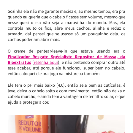
Sozinha ela não me garante maciez e, ao mesmo tempo, era pra
quando eu queria que o cabelo ficasse sem volume, mesmo que
nesse quesito ela não seja a maravilha do mundo. Mas, ela
controla muito os fios, abre meus cachos, alinha e reduz o
armado, daí pensei que se usasse só um pouquinho dela, os
cachos poderiam abrir mais.
O creme de pentear/leave-in que estava usando era o
Finalizador Resgate Spécialiste Repositor de Massa, da
Bioextratus
(
resenha aqui
), e não pretendo comprar outro até
esse acabar, até porque ele funcionou super bem no cabelo,
então coloquei ele pra jogo na mistureba também!
Ele tem o pH mais baixo (4.0), então sela bem as cutículas, é
leve, deixa o cabelo solto e com movimento, então não deixa o
cabelo murcho, e ainda tem a vantagem de ter filtro solar, o que
ajuda a proteger a cor.