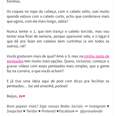
fininhos.
Os coques no topo da cabeça, com o cabelo solto, usei muito
quando estava com o cabelo curto, acho que combinava mais
que agora, com ele mais longo, sabia?
Nunca tentei o 1, que tem trança e cabelo torcido, mas vou
tentar esse final de semana, porque apaixonei nele, e o legal é
que dá pra fazer em cabelos bem curtinhos (e em todos os
outros), né?
Vocês gostaram mais de qual? Amo o 9, mas na
minha pasta de
penteados
tem muito mais opções. Quero, inclusive, começar a
gravar vídeos com esses penteados mais simples, que a gente
faz na correria, o que vocês acham?
E já tive uma ideia aqui de post com dicas pra facilitar os
penteados… Sai até amanhã,
podexá!
Beijos,
Ju♥
Bora papear mais? Siga nossas Redes Sociais ⇒ Instagram ♥
Snapchat ♥ Twitter ♥ Pinterest ♥Facebook⇒ @jurovalendo