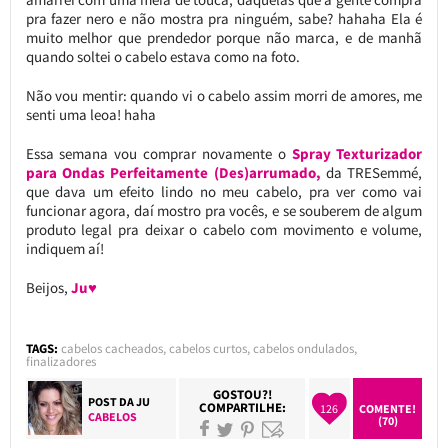
pra fazer nero e não mostra pra ninguém, sabe? hahaha Ela é
muito melhor que prendedor porque não marca, e de manhã
quando soltei o cabelo estava como na foto.
Não vou mentir: quando vi o cabelo assim morri de amores, me
senti uma leoa! haha
Essa semana vou comprar novamente o
Spray Texturizador
para Ondas Perfeitamente (Des)arrumado,
da TRESemmé,
que dava um efeito lindo no meu cabelo, pra ver como vai
funcionar agora, daí mostro pra vocês, e se souberem de algum
produto legal pra deixar o cabelo com movimento e volume,
indiquem aí!
Beijos,
Ju♥
TAGS:
cabelos cacheados
,
cabelos curtos
,
cabelos ondulados
,
finalizadores
GOSTOU?!
POST DA
JU
COMPARTILHE:
126
COMENTE!
CABELOS
(70)