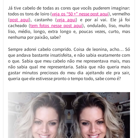
Já tive cabelo de todas as cores que vocês puderem imaginar:
todos os tons de loiro (
veja os “50 +” nesse post aqui
), vermelho
(
post aqui
), castanho (
veja aqui
) e por aí vai. Ele já foi
cacheado (
tem fotos nesse post aqui
), ondulado, liso, muito
liso, médio, longo, extra longo e, poucas vezes, curto, mas
nenhuma por paixão, sabe?
Sempre adorei cabelo comprido. Coisa de leonina, acho… Só
que andava bastante insatisfeita, e não sabia exatamente com
o que. Sabia que meu cabelo não me representava mais, mas
não sabia qual me representaria. Sabia que não queria mais
gastar minutos preciosos do meu dia ajeitando ele pra sair,
queria que ele estivesse pronto o tempo todo, sabe como é?