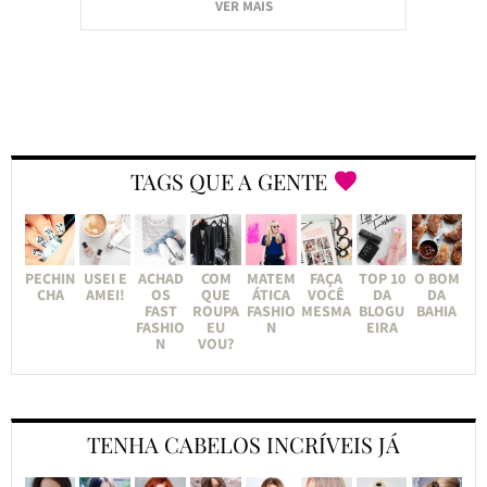
VER MAIS
TAGS QUE A GENTE
PECHIN
USEI E
ACHAD
COM
MATEM
FAÇA
TOP 10
O BOM
CHA
AMEI!
OS
QUE
ÁTICA
VOCÊ
DA
DA
FAST
ROUPA
FASHIO
MESMA
BLOGU
BAHIA
FASHIO
EU
N
EIRA
N
VOU?
TENHA CABELOS INCRÍVEIS JÁ