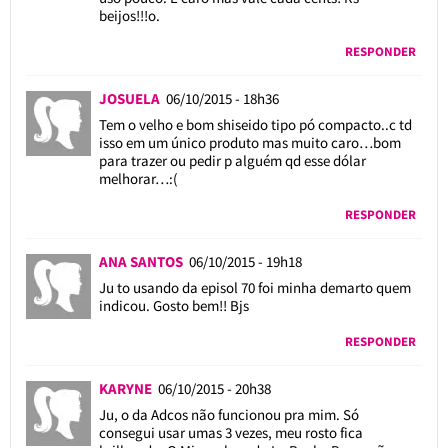
beijos!!!o.
RESPONDER
JOSUELA
06/10/2015 - 18h36
Tem o velho e bom shiseido tipo pó compacto..c td
isso em um único produto mas muito caro…bom
para trazer ou pedir p alguém qd esse dólar
melhorar…:(
RESPONDER
ANA SANTOS
06/10/2015 - 19h18
Ju to usando da episol 70 foi minha demarto quem
indicou. Gosto bem!! Bjs
RESPONDER
KARYNE
06/10/2015 - 20h38
Ju, o da Adcos não funcionou pra mim. Só
consegui usar umas 3 vezes, meu rosto fica