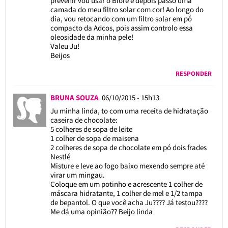
prevenir vou usar o Bioré e depois passo uma
camada do meu filtro solar com cor! Ao longo do
dia, vou retocando com um filtro solar em pó
compacto da Adcos, pois assim controlo essa
oleosidade da minha pele!
Valeu Ju!
Beijos
RESPONDER
BRUNA SOUZA
06/10/2015 - 15h13
Ju minha linda, to com uma receita de hidratação
caseira de chocolate:
5 colheres de sopa de leite
1 colher de sopa de maisena
2 colheres de sopa de chocolate em pó dois frades
Nestlé
Misture e leve ao fogo baixo mexendo sempre até
virar um mingau.
Coloque em um potinho e acrescente 1 colher de
máscara hidratante, 1 colher de mel e 1/2 tampa
de bepantol. O que você acha Ju???? Já testou????
Me dá uma opinião?? Beijo linda