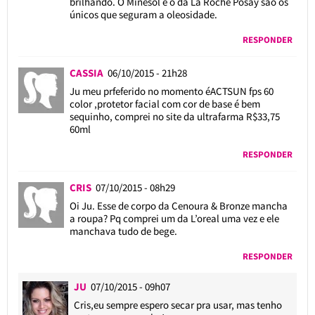
brilhando. O Minesol e o da La Roche Posay são os
únicos que seguram a oleosidade.
RESPONDER
CASSIA
06/10/2015 - 21h28
Ju meu prfeferido no momento éACTSUN fps 60
color ,protetor facial com cor de base é bem
sequinho, comprei no site da ultrafarma R$33,75
60ml
RESPONDER
CRIS
07/10/2015 - 08h29
Oi Ju. Esse de corpo da Cenoura & Bronze mancha
a roupa? Pq comprei um da L’oreal uma vez e ele
manchava tudo de bege.
RESPONDER
JU
07/10/2015 - 09h07
Cris,eu sempre espero secar pra usar, mas tenho