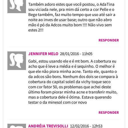
Também adoro estes que você postou, o AdaTina
sou viciada nele, pra mim dá certo a cor Pelle e o
Bege também, faz muito tempo que uso até sair a
noite ao inves de usar base; outro que não abro
mão é pó da Adcos muito bom !!!! Não vivo sem
estes 2!!!
RESPONDER
JENNIFER MELO
28/01/2016 - 11h05
Gabi, estou usando ele e é mt bom. A cobertura eu
acho que é leve a média e é sequinho. O melhor é
que ele não piora minha acne. Tanto ele, quanto o
da adcos são bons. Nenhum dos dois se compara à
cobertura do capital soleil da vichy toque seco
com cor fator 50, os problemas que achei deste
último foram piorar minha acne e transferir muito,
mas a cobertura dele é ótima. Estava querendo
testar o da minesol com cor novo
RESPONDER
ANDRÉIA TREVISOLLI
12/02/2016 - 12h53