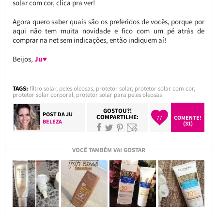
solar com cor, clica pra ver!
Agora quero saber quais são os preferidos de vocês, porque por
aqui não tem muita novidade e fico com um pé atrás de
comprar na net sem indicações, então indiquem aí!
Beijos,
Ju♥
TAGS:
filtro solar
,
peles oleosas
,
protetor solar
,
protetor solar com cor
,
protetor solar corporal
,
protetor solar para peles oleosas
GOSTOU?!
POST DA
JU
COMPARTILHE:
77
COMENTE!
BELEZA
(31)
VOCÊ TAMBÉM VAI GOSTAR