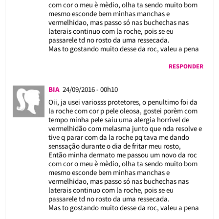
com cor o meu è mèdio, olha ta sendo muito bom
mesmo esconde bem minhas manchas e
vermelhidao, mas passo só nas buchechas nas
laterais continuo com la roche, pois se eu
passarele td no rosto da uma ressecada.
Mas to gostando muito desse da roc, valeu a pena
RESPONDER
BIA
24/09/2016 - 00h10
Oii, ja usei variosss protetores, o penultimo foi da
la roche com cor p pele oleosa, gostei porèm com
tempo minha pele saiu uma alergia horrivel de
vermelhidão com melasma junto que nda resolve e
tive q parar com da la roche pq tava me dando
senssação durante o dia de fritar meu rosto,
Então minha dermato me passou um novo da roc
com cor o meu è mèdio, olha ta sendo muito bom
mesmo esconde bem minhas manchas e
vermelhidao, mas passo só nas buchechas nas
laterais continuo com la roche, pois se eu
passarele td no rosto da uma ressecada.
Mas to gostando muito desse da roc, valeu a pena