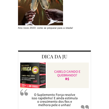
Ano novo 2023: como se preparar para a virada!
Preparando a c
DICA DA JU
CABELO CAINDO E
QUEBRANDO?
R$
O Suplemento Força resolve
isso rapidinho! E ainda estimula
o crescimento dos fios e
melhora pele e unhas!