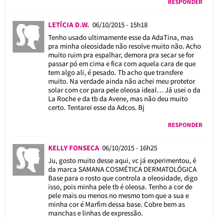
RESPONDER
LETÍCIA D.W.
06/10/2015 - 15h18
Tenho usado ultimamente esse da AdaTina, mas
pra minha oleosidade não resolve muito não. Acho
muito ruim pra espalhar, demora pra secar se for
passar pó em cima e fica com aquela cara de que
tem algo ali, é pesado. Tb acho que transfere
muito. Na verdade ainda não achei meu protetor
solar com cor para pele oleosa ideal… Já usei o da
La Roche e da tb da Avene, mas não deu muito
certo. Tentarei esse da Adcos. Bj
RESPONDER
KELLY FONSECA
06/10/2015 - 16h25
Ju, gosto muito desse aqui, vc já experimentou, é
da marca SAMANA COSMÉTICA DERMATOLÓGICA
Base para o rosto que controla a oleosidade, digo
isso, pois minha pele tb é oleosa. Tenho a cor de
pele mais ou menos no mesmo tom que a sua e
minha cor é Marfim dessa base. Cobre bem as
manchas e linhas de expressão.