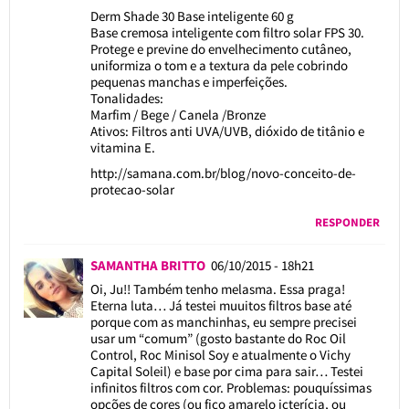
Derm Shade 30 Base inteligente 60 g
Base cremosa inteligente com filtro solar FPS 30.
Protege e previne do envelhecimento cutâneo,
uniformiza o tom e a textura da pele cobrindo
pequenas manchas e imperfeições.
Tonalidades:
Marfim / Bege / Canela /Bronze
Ativos: Filtros anti UVA/UVB, dióxido de titânio e
vitamina E.
http://samana.com.br/blog/novo-conceito-de-
protecao-solar
RESPONDER
SAMANTHA BRITTO
06/10/2015 - 18h21
Oi, Ju!! Também tenho melasma. Essa praga!
Eterna luta… Já testei muuitos filtros base até
porque com as manchinhas, eu sempre precisei
usar um “comum” (gosto bastante do Roc Oil
Control, Roc Minisol Soy e atualmente o Vichy
Capital Soleil) e base por cima para sair… Testei
infinitos filtros com cor. Problemas: pouquíssimas
opções de cores (ou fico amarelo icterícia, ou