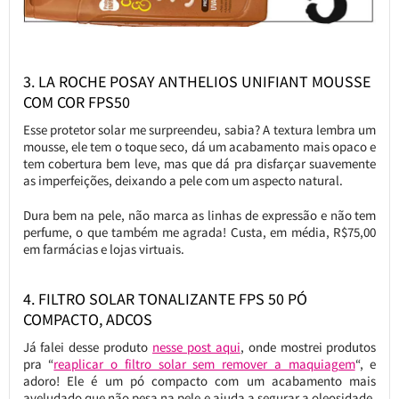
3. LA ROCHE POSAY ANTHELIOS UNIFIANT MOUSSE
COM COR FPS50
Esse protetor solar me surpreendeu, sabia? A textura lembra um
mousse, ele tem o toque seco, dá um acabamento mais opaco e
tem cobertura bem leve, mas que dá pra disfarçar suavemente
as imperfeições, deixando a pele com um aspecto natural.
Dura bem na pele, não marca as linhas de expressão e não tem
perfume, o que também me agrada! Custa, em média, R$75,00
em farmácias e lojas virtuais.
4. FILTRO SOLAR TONALIZANTE FPS 50 PÓ
COMPACTO, ADCOS
Já falei desse produto
nesse post aqui
, onde mostrei produtos
pra “
reaplicar o filtro solar sem remover a maquiagem
“, e
adoro! Ele é um pó compacto com um acabamento mais
aveludado que não pesa na pele e ajuda a segurar a oleosidade.