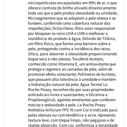
micropartículas encapsuladas em 99% de ar, o que
oferece controle do brilho ativado dinamicamente
toda vez que a pele produz oleosidade ou umidade;
Micropgmentos que se adaptam a pele oleosa e se
fundem, conferindo uma cobertura natural das
imperfeições; Octocrileno, filtro solar responsável
por bloquear os raios UVA e UVB e melhorar a
resistência do produto à água; Dióxido de Titânio,
um filtro físico, que forma uma barreira sobre a
pele, protegendo contra a incidência dos raios;
Sílica, para absorver a oleosidade proporcionando
toque seco e não oleoso; Tocoferol Acetato,
conhecido como Vitamina E, um antioxidante que
protege e regenera as camadas da pele, além de
promover efeito umectante; Polímeros de Acrilato,
que possuem alta tolerância à umidade e mantém
a hidratação natural da pele; Água Termal La
Roche-Posay, reconhecida por suas propriedades
antiradicais livres e suavizantes; e Glicerina e
Propilenoglicol, agentes emolientes que conferem
maciez e sedosidade a pele. La Roche-Posay
Anthelios Airlicium FPS 70 com Cor é indicado para
peles oleosas ou com tendência a acne. Apresenta
textura leve, com toque limpo, não pegajoso e de
rápida absorção. Com cor, uniformiza a tonalidade