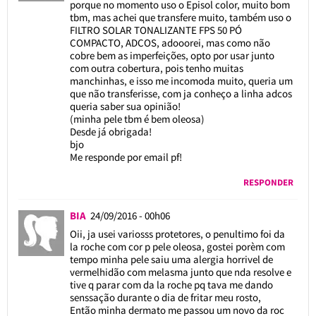
porque no momento uso o Episol color, muito bom
tbm, mas achei que transfere muito, também uso o
FILTRO SOLAR TONALIZANTE FPS 50 PÓ
COMPACTO, ADCOS, adooorei, mas como não
cobre bem as imperfeições, opto por usar junto
com outra cobertura, pois tenho muitas
manchinhas, e isso me incomoda muito, queria um
que não transferisse, com ja conheço a linha adcos
queria saber sua opinião!
(minha pele tbm é bem oleosa)
Desde já obrigada!
bjo
Me responde por email pf!
RESPONDER
BIA
24/09/2016 - 00h06
Oii, ja usei variosss protetores, o penultimo foi da
la roche com cor p pele oleosa, gostei porèm com
tempo minha pele saiu uma alergia horrivel de
vermelhidão com melasma junto que nda resolve e
tive q parar com da la roche pq tava me dando
senssação durante o dia de fritar meu rosto,
Então minha dermato me passou um novo da roc