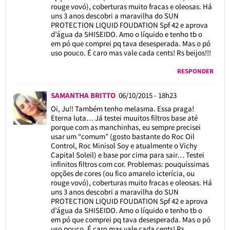
rouge vovó), coberturas muito fracas e oleosas. Há
uns 3 anos descobri a maravilha do SUN
PROTECTION LIQUID FOUDATION Spf 42 e aprova
d’água da SHISEIDO. Amo o líquido e tenho tb o
em pó que comprei pq tava desesperada. Mas o pó
uso pouco. É caro mas vale cada cents! Rs beijos!!!
RESPONDER
SAMANTHA BRITTO
06/10/2015 - 18h23
Oi, Ju!! Também tenho melasma. Essa praga!
Eterna luta… Já testei muuitos filtros base até
porque com as manchinhas, eu sempre precisei
usar um “comum” (gosto bastante do Roc Oil
Control, Roc Minisol Soy e atualmente o Vichy
Capital Soleil) e base por cima para sair… Testei
infinitos filtros com cor. Problemas: pouquíssimas
opções de cores (ou fico amarelo icterícia, ou
rouge vovó), coberturas muito fracas e oleosas. Há
uns 3 anos descobri a maravilha do SUN
PROTECTION LIQUID FOUDATION Spf 42 e aprova
d’água da SHISEIDO. Amo o líquido e tenho tb o
em pó que comprei pq tava desesperada. Mas o pó
uso pouco. É caro mas vale cada cents! Rs