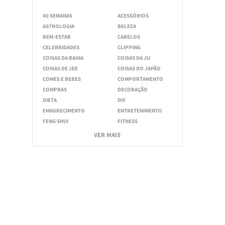
40 SEMANAS
ACESSÓRIOS
ASTROLOGIA
BELEZA
BEM-ESTAR
CABELOS
CELEBRIDADES
CLIPPING
COISAS DA BAHIA
COISAS DA JU
COISAS DE JEE
COISAS DO JAPÃO
COMES E BEBES
COMPORTAMENTO
COMPRAS
DECORAÇÃO
DIETA
DIY
EMAGRECIMENTO
ENTRETENIMENTO
FENG SHUI
FITNESS
VER MAIS