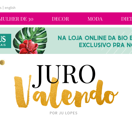
s
english
MULHER DE 30
DECOR
MODA
DIE