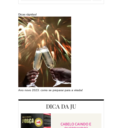
Dicas rápidas!
Ano novo 2023: como se preparar para a virada!
Preparando a cas
DICA DA JU
CABELO CAINDO E