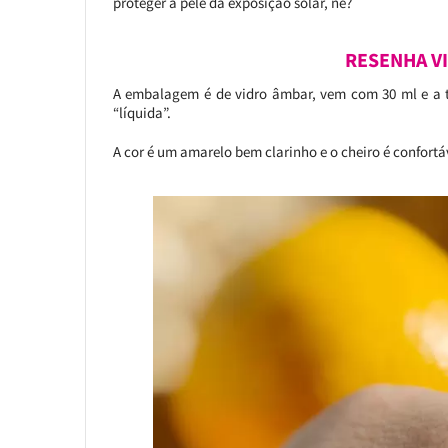
proteger a pele da exposição solar, né?
RESENHA VI
A embalagem é de vidro âmbar, vem com 30 ml e a t
“líquida”.
A cor é um amarelo bem clarinho e o cheiro é confortá