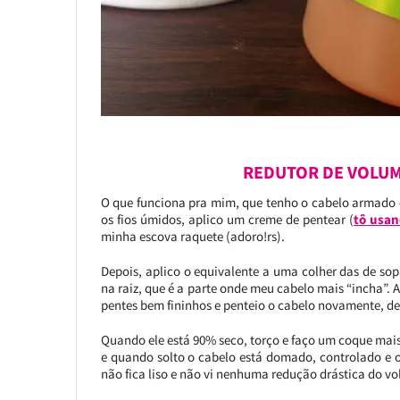
REDUTOR DE VOLUM
O que funciona pra mim, que tenho o cabelo armado 
os fios úmidos, aplico um creme de pentear (
tô usan
minha escova raquete (adoro!rs).
Depois, aplico o equivalente a uma colher das de s
na raiz, que é a parte onde meu cabelo mais “incha”. A
pentes bem fininhos e penteio o cabelo novamente, d
Quando ele está 90% seco, torço e faço um coque mais 
e quando solto o cabelo está domado, controlado e on
não fica liso e não vi nenhuma redução drástica do v