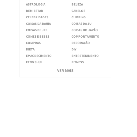
ASTROLOGIA
BELEZA
BEM-ESTAR
CABELOS
CELEBRIDADES
CLIPPING
COISAS DA BAHIA
COISAS DA JU
COISAS DE JEE
COISAS DO JAPÃO
COMES E BEBES
COMPORTAMENTO
COMPRAS
DECORAÇÃO
DIETA
DIY
EMAGRECIMENTO
ENTRETENIMENTO
FENG SHUI
FITNESS
VER MAIS