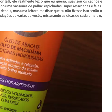
 lá!), ele realmente fez o que eu queria: suavizou os cachos e
do uma vassoura de palha: espichadas, super ressecadas e feias.
r depois, mas uma leitora me disse que eu não fizesse isso senão o
mendações de várias de vocês, misturando as dicas de cada uma e ó,