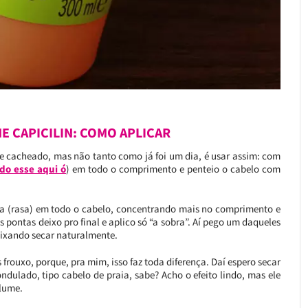
E CAPICILIN: COMO APLICAR
e cacheado, mas não tanto como já foi um dia, é usar assim: com
do esse aqui ó
) em todo o comprimento e penteio o cabelo com
opa (rasa) em todo o cabelo, concentrando mais no comprimento e
s pontas deixo pro final e aplico só “a sobra”. Aí pego um daqueles
eixando secar naturalmente.
frouxo, porque, pra mim, isso faz toda diferença. Daí espero secar
dulado, tipo cabelo de praia, sabe? Acho o efeito lindo, mas ele
olume.