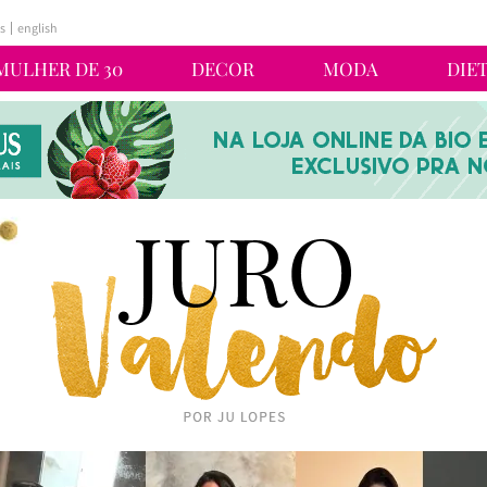
s
english
MULHER DE 30
DECOR
MODA
DIE