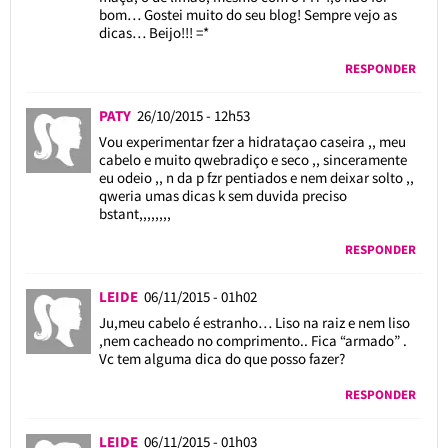
bom… Gostei muito do seu blog! Sempre vejo as
dicas… Beijo!!! =*
RESPONDER
PATY
26/10/2015 - 12h53
Vou experimentar fzer a hidrataçao caseira ,, meu
cabelo e muito qwebradiço e seco ,, sinceramente
eu odeio ,, n da p fzr pentiados e nem deixar solto ,,
qweria umas dicas k sem duvida preciso
bstant,,,,,,,,
RESPONDER
LEIDE
06/11/2015 - 01h02
Ju,meu cabelo é estranho… Liso na raiz e nem liso
,nem cacheado no comprimento.. Fica “armado” .
Vc tem alguma dica do que posso fazer?
RESPONDER
LEIDE
06/11/2015 - 01h03