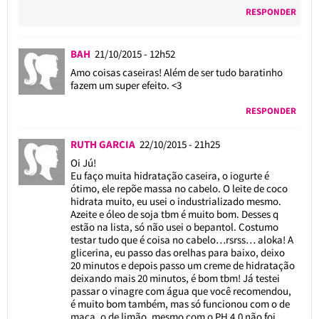
RESPONDER
BAH
21/10/2015 - 12h52
Amo coisas caseiras! Além de ser tudo baratinho
fazem um super efeito. <3
RESPONDER
RUTH GARCIA
22/10/2015 - 21h25
Oi Jú!
Eu faço muita hidratação caseira, o iogurte é
ótimo, ele repõe massa no cabelo. O leite de coco
hidrata muito, eu usei o industrializado mesmo.
Azeite e óleo de soja tbm é muito bom. Desses q
estão na lista, só não usei o bepantol. Costumo
testar tudo que é coisa no cabelo…rsrss… aloka! A
glicerina, eu passo das orelhas para baixo, deixo
20 minutos e depois passo um creme de hidratação
deixando mais 20 minutos, é bom tbm! Já testei
passar o vinagre com água que você recomendou,
é muito bom também, mas só funcionou com o de
maça, o de limão, mesmo com o PH 4,0 não foi