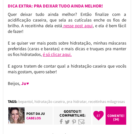
DICA EXTRA: PRA DEIXAR TUDO AINDA MELHOR!
Quer deixar tudo ainda melhor? Então finalize com a
acidificação caseira, que sela as cutículas enche os fios de
brilho. A receitinha dela está
nesse post aqui
, e ela é bem fácil
de fazer!
E se quiser ver mais posts sobre hidratação, minhas máscaras
preferidas (caras e baratas) e mais dicas e truques pra manter
os fios hidratados,
é só clicar aqui.
E agora tratem de contar qual a hidratação caseira que vocês
mais gostam, quero saber!
Beijos,
Ju♥
TAGS:
bepantol
,
hidratação caseira
,
pra hidratar
,
receitinhas milagrosas
GOSTOU?!
POST DA
JU
COMPARTILHE:
87
COMENTE!
CABELOS
(34)