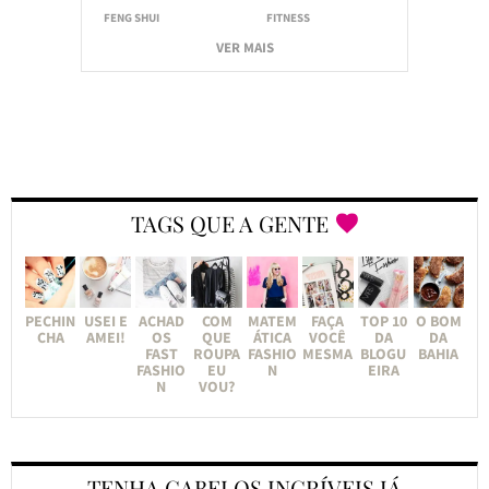
FENG SHUI
FITNESS
VER MAIS
TAGS QUE A GENTE
PECHIN
USEI E
ACHAD
COM
MATEM
FAÇA
TOP 10
O BOM
CHA
AMEI!
OS
QUE
ÁTICA
VOCÊ
DA
DA
FAST
ROUPA
FASHIO
MESMA
BLOGU
BAHIA
FASHIO
EU
N
EIRA
N
VOU?
TENHA CABELOS INCRÍVEIS JÁ