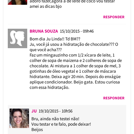
adoro fazer,agora a de leite de coco vou testar
amei as dicas bjo
RESPONDER
BRUNA SOUZA
15/10/2015 - 09h46
Bom dia Ju Linda!! Td BM??
Ju, você já usou a hidratação de chocolate??? O
que você acha???
Faz um mingauzinho com 1/2 xícara de leite, 1
colher de sopa de maizena e 2 colheres de sopa de
chocolate. Ai mistura a 1 colher de sopa de mel, 3
gotinhas de óleo vegetal e 1 colher de máscara
hidratante. Deixa agir 20 min. Depois do enxágüe
aplique condicionador. Beijo gata. Estou curiosa
com essa hidratação.
RESPONDER
JU
19/10/2015 - 10h56
Bru, ainda não testei não!
Vou testar e te falo, pode deixar!
Beijos