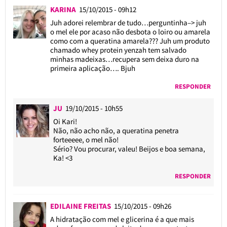
KARINA
15/10/2015 - 09h12
Juh adorei relembrar de tudo…perguntinha–> juh
o mel ele por acaso não desbota o loiro ou amarela
como com a queratina amarela??? Juh um produto
chamado whey protein yenzah tem salvado
minhas madeixas…recupera sem deixa duro na
primeira aplicação…. Bjuh
RESPONDER
JU
19/10/2015 - 10h55
Oi Kari!
Não, não acho não, a queratina penetra
forteeeee, o mel não!
Sério? Vou procurar, valeu! Beijos e boa semana,
Ka! <3
RESPONDER
EDILAINE FREITAS
15/10/2015 - 09h26
A hidratação com mel e glicerina é a que mais