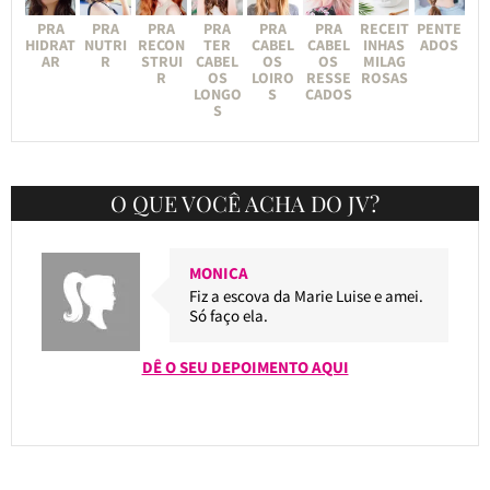
PRA
PRA
PRA
PRA
PRA
PRA
RECEIT
PENTE
HIDRAT
NUTRI
RECON
TER
CABEL
CABEL
INHAS
ADOS
AR
R
STRUI
CABEL
OS
OS
MILAG
R
OS
LOIRO
RESSE
ROSAS
LONGO
S
CADOS
S
O QUE VOCÊ ACHA DO JV?
MONICA
Fiz a escova da Marie Luise e amei.
Só faço ela.
DÊ O SEU DEPOIMENTO AQUI