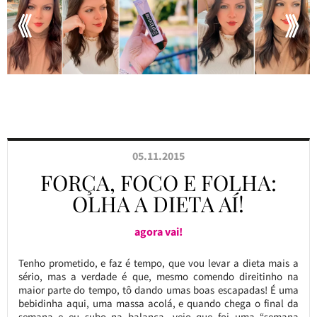
05.11.2015
FORÇA, FOCO E FOLHA:
OLHA A DIETA AÍ!
agora vai!
Tenho prometido, e faz é tempo, que vou levar a dieta mais a
sério, mas a verdade é que, mesmo comendo direitinho na
maior parte do tempo, tô dando umas boas escapadas! É uma
bebidinha aqui, uma massa acolá, e quando chega o final da
semana e eu subo na balança, vejo que foi uma “semana