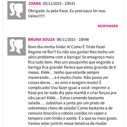
JOANA
05/11/2015 - 23h33
Obrigado Ju pela frase. Eu precisava ler isso.
Valeu!!!!!!
RESPONDER
BRUNA SOUZA
06/11/2015 - 10h48
Bom dia minha linda! Aí Como É Triste Fazer
Regime né flor?! Eu não sou gorda! Mas tenho um
sério problema com a barriga! Se emagreço mais
fica tudo bem. Mas um pouquinho que engordo a
barriga fica grande! Parece que estou gravida de 4
meses. Kkkk… tenho que estarde sempre
manerando…. e é muito chato. Não posso ver
coisas doces… eu amo e exagero muito! É
complicado! Vou fazer igual a você: imprimir a
frase pra ler todo dia pela manhã e criar forças pra
não jacar! Kkkk… Estou comendo bastante
salada…. substituo a janta por um prato de
sobremesa cheio de salada! Como bastante a de
cenoura brocolis e cebola cozidos no vapor e
tempero com limão e azeite. É a que eu mais gosto.
Vamos estar juntrás nessa tenativa de mudar