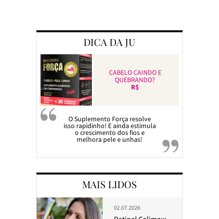
Preparando a c
DICA DA JU
CABELO CAINDO E
QUEBRANDO?
R$
O Suplemento Força resolve
isso rapidinho! E ainda estimula
o crescimento dos fios e
melhora pele e unhas!
MAIS LIDOS
02.07.2026
Retinal Celimax: