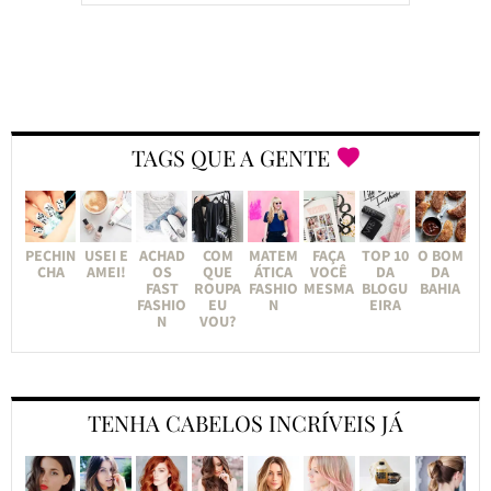
TAGS QUE A GENTE
PECHIN
USEI E
ACHAD
COM
MATEM
FAÇA
TOP 10
O BOM
CHA
AMEI!
OS
QUE
ÁTICA
VOCÊ
DA
DA
FAST
ROUPA
FASHIO
MESMA
BLOGU
BAHIA
FASHIO
EU
N
EIRA
N
VOU?
TENHA CABELOS INCRÍVEIS JÁ