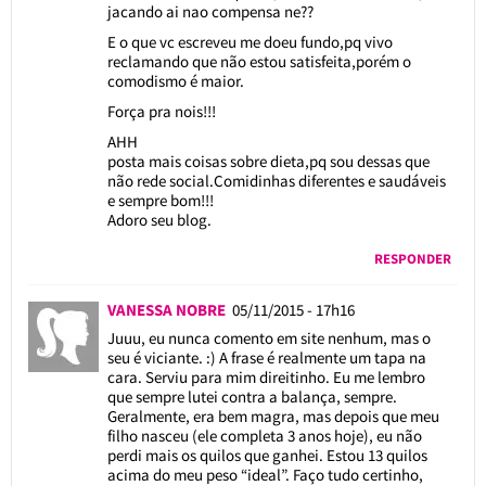
jacando ai nao compensa ne??
E o que vc escreveu me doeu fundo,pq vivo
reclamando que não estou satisfeita,porém o
comodismo é maior.
Força pra nois!!!
AHH
posta mais coisas sobre dieta,pq sou dessas que
não rede social.Comidinhas diferentes e saudáveis
e sempre bom!!!
Adoro seu blog.
RESPONDER
VANESSA NOBRE
05/11/2015 - 17h16
Juuu, eu nunca comento em site nenhum, mas o
seu é viciante. :) A frase é realmente um tapa na
cara. Serviu para mim direitinho. Eu me lembro
que sempre lutei contra a balança, sempre.
Geralmente, era bem magra, mas depois que meu
filho nasceu (ele completa 3 anos hoje), eu não
perdi mais os quilos que ganhei. Estou 13 quilos
acima do meu peso “ideal”. Faço tudo certinho,