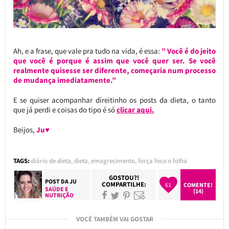
Ah, e a frase, que vale pra tudo na vida, é essa:
” Você é do jeito
que você é porque é assim que você quer ser. Se você
realmente quisesse ser diferente, começaria num processo
de mudança imediatamente.”
E se quiser acompanhar direitinho os posts da dieta, o tanto
que já perdi e coisas do tipo é só
clicar aqui.
Beijos,
Ju♥
TAGS:
diário de dieta
,
dieta
,
emagrecimento
,
força foco e folha
GOSTOU?!
POST DA
JU
COMPARTILHE:
61
COMENTE!
SAÚDE E
(14)
NUTRIÇÃO
VOCÊ TAMBÉM VAI GOSTAR