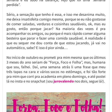
perdida”.
Sério, a sensação que tenho é essa, e isso me desanima muito,
me deixa insatisfeita comigo mesma, porque se eu não gostasse
de comer saladas, verduras e coisinhas saudáveis, ok, mas eu
gosto, então porque jacar? Na maioria das vezes é pra
acompanhar os amigos, ou porque é mais rápido comer alguma
besteira que parar e fazer uma comida saudável. A realidade é
que eu sequer me dou conta de que estou jacando, já vai no
automático, sabe? E isso é pior ainda…
No início de outubro eu prometi pra mim mesma que os últimos
3 meses do ano seriam de “Força, Foco e Folha”, mas, humana
que sou, falhei. Daí, uma semana atrás li uma frase que meu
três tapas na cara e vários socos no estômago, e foi tão forte
pra mim que corri pra academia em pleno domingo, e até postei
lá no insta e no snapchat (sou
jurovalendo
nos dois, segue lá!).