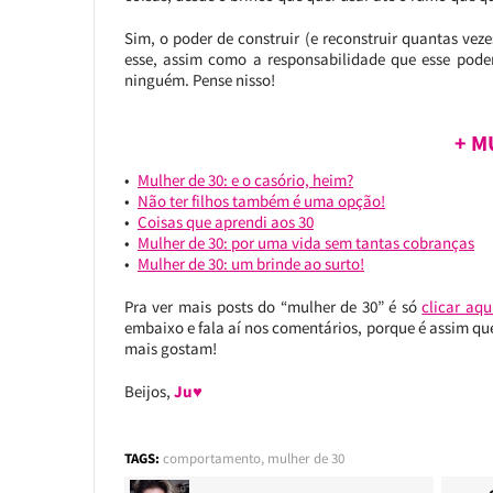
Sim, o poder de construir (e reconstruir quantas veze
esse, assim como a responsabilidade que esse poder
ninguém. Pense nisso!
+ M
Mulher de 30: e o casório, heim?
Não ter filhos também é uma opção!
Coisas que aprendi aos 30
Mulher de 30: por uma vida sem tantas cobranças
Mulher de 30: um brinde ao surto!
Pra ver mais posts do “mulher de 30” é só
clicar aqu
embaixo e fala aí nos comentários, porque é assim que
mais gostam!
Beijos,
Ju♥
TAGS:
comportamento
,
mulher de 30