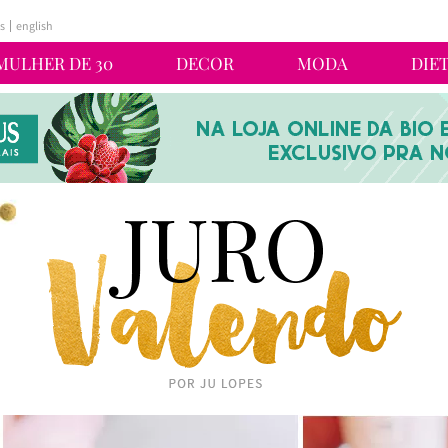
s
english
MULHER DE 30
DECOR
MODA
DIE