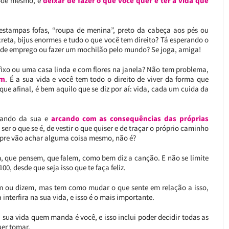
pode mesmo, é
deixar de fazer o que você quer e ter a vida que
 estampas fofas, “roupa de menina”, preto da cabeça aos pés ou
eta, bijus enormes e tudo o que você tem direito? Tá esperando o
r de emprego ou fazer um mochilão pelo mundo? Se joga, amiga!
 fixo ou uma casa linda e com flores na janela? Não tem problema,
ém
. É a sua vida e você tem todo o direito de viver da forma que
que afinal, é bem aquilo que se diz por aí: vida, cada um cuida da
idando da sua e
arcando com as consequências das próprias
ser o que se é, de vestir o que quiser e de traçar o próprio caminho
mpre vão achar alguma coisa mesmo, não é?
, que pensem, que falem, como bem diz a canção. E não se limite
, desde que seja isso que te faça feliz.
m ou dizem, mas tem como mudar o que sente em relação a isso,
nterfira na sua vida, e isso é o mais importante.
 sua vida quem manda é você, e isso inclui poder decidir todas as
uer tomar.