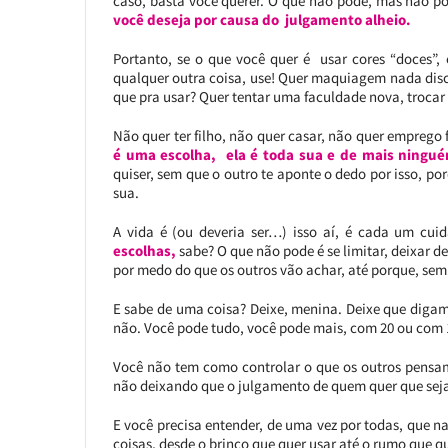
caso, basta você querer. O que não pode, mas não 
você deseja por causa do julgamento alheio.
Portanto, se o que você quer é usar cores “doces”,
qualquer outra coisa, use! Quer maquiagem nada discr
que pra usar? Quer tentar uma faculdade nova, troca
Não quer ter filho, não quer casar, não quer emprego
é uma escolha, ela é toda sua e de mais ningu
quiser, sem que o outro te aponte o dedo por isso, por
sua.
A vida é (ou deveria ser…) isso aí, é cada um cu
escolhas,
sabe? O que não pode é se limitar, deixar de 
por medo do que os outros vão achar, até porque, se
E sabe de uma coisa? Deixe, menina. Deixe que digam
não. Você pode tudo, você pode mais, com 20 ou com 100
Você não tem como controlar o que os outros pensa
não deixando que o julgamento de quem quer que seja i
E você precisa entender, de uma vez por todas, que na
coisas, desde o brinco que quer usar até o rumo que q