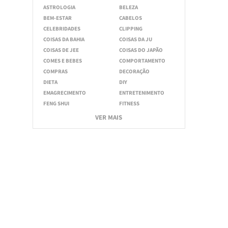
ASTROLOGIA
BELEZA
BEM-ESTAR
CABELOS
CELEBRIDADES
CLIPPING
COISAS DA BAHIA
COISAS DA JU
COISAS DE JEE
COISAS DO JAPÃO
COMES E BEBES
COMPORTAMENTO
COMPRAS
DECORAÇÃO
DIETA
DIY
EMAGRECIMENTO
ENTRETENIMENTO
FENG SHUI
FITNESS
VER MAIS