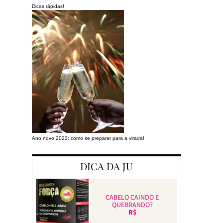
Dicas rápidas!
Ano novo 2023: como se preparar para a virada!
Preparando a cas
DICA DA JU
CABELO CAINDO E
QUEBRANDO?
R$